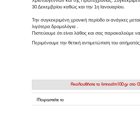
Χριστουγέννων και της Πρωτοχρονιάς. Συγκεκριμέν
30 Δεκεμβρίου καθώς και την 1η Ιανουαρίου.
Την συγκεκριμένη χρονική περίοδο οι ανάγκες μετακ
λιγότερα δρομολόγια .
Πιστεύουμε ότι είναι λάθος και σας παρακαλούμε να
Περιμένουμε την θετική αντιμετώπιση του αιτήματός
Ακολουθήστε το
limnosfm100.gr στο
Μοιραστείτε το