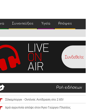
ένα
Συνεντεύξεις
Υγεία
Απόψεις
Ροή ειδήσεων
Σίλκεμποργκ - Οντένσε: Αντίδραση στο 2.65!
Ιερά αγρυπνία απόψε στον Άγιο Γεώργιο Πλατέος