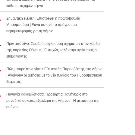
κάθε επιτυχημένο έργο
Σημαντική εξέλιξη: Επιστρέφει η πρωτοβουλία
Μπουμπούρα | Ξανά σε ισχύ το πρόγραμμα
αερομεταφοράς για τη Λήμνο
Πριν από λίγο: Σφοδρή σύγκρουση οχημάτων στον κόμβο
της παραλίας Θάνους | Ευτυχώς καλά στην υγεία τους οι
επιβαίνοντες
Πώς μπορείτε να γίνετε Εθελοντής Πυροσβέστης στη Λήμνο
| Ανοίγουν οι αιτήσεις με το νέο πλαίσιο του Πυροσβεστικού
Σώματος
Παναγία Κακαβιώτισσα: Προεόρτια Πανήγυρις στο
μοναδικό ασκεπές εξωκλήσι της Λήμνου | Η μεταφορά της
εικόνας