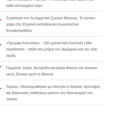
κάθε επιτυχημένο έργο
Συγκίνηση στο 3ο Δημοτικό Σχολείο Μύρινας: Το ύστατο
χαίρε στη 30χρονη εκπαιδευτικό Κωνσταντίνα
Κουρκουραΐδου
«Έμορφη Κούταλης» - 100 χρόνια Νέα Κούταλη | Μια
παράσταση - ταξίδι στη μνήμη του ξεριζωμού και της νέας
αρχής
Γερμανία, Ιταλία, Φινλανδία και Δανία θέλουν την Ισπανία
εκτός Σένγκεν μετά τη Θέουτα
Λήμνος: Ολοκληρώθηκαν με επιτυχία οι δράσεις πρόληψης
και διάγνωσης παθήσεων μαστού στο Νοσοκομείο του
νησιού