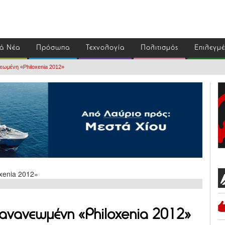
ά Νέα
Πρόσωπα
Τεχνολογία
Πολιτισμός
Επιλεγμ
εωμένη «Philoxenia 2012»
 ανανεωμένη «Philoxenia 2012»