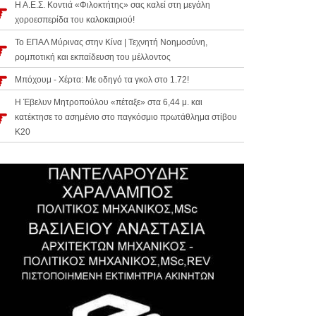
Η Α.Ε.Σ. Κοντιά «Φιλοκτήτης» σας καλεί στη μεγάλη
χοροεσπερίδα του καλοκαιριού!
Το ΕΠΑΛ Μύρινας στην Κίνα | Τεχνητή Νοημοσύνη,
ρομποτική και εκπαίδευση του μέλλοντος
Μπόχουμ - Χέρτα: Με οδηγό τα γκολ στο 1.72!
Η Έβελυν Μητροπούλου «πέταξε» στα 6,44 μ. και
κατέκτησε το ασημένιο στο παγκόσμιο πρωτάθλημα στίβου
Κ20