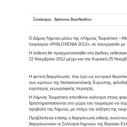
Συντάκτρια: Δέσποινα Βασιλειάδου
Ο Δήμος Λήμνου μέσω της «Λήμνος Τουριστική – ΑΜ
τουρισμού «PHILOXENIA 2012», σε συνεργασία με τ
Η έκθεση θα πραγματοποιηθεί στο Διεθνές εκθεσι
22 Νοεμβρίου 2012 μέχρι και την Κυριακή 25 Νοεμβ
Η φετινή διοργάνωση που έχει ως κεντρικό θεματικό
των κρατών της Νοτιοανατολικής Ευρώπης, φιλοδοξε
ευρύτερης γεωγραφικής περιοχής.
Η Λήμνος Τουριστική απευθύνει κάλεσμα στους φορεί
δραστηριοποιούνται στο χώρο του τουρισμού να συμ
προβολή της Λήμνου, με στόχο την αύξηση της τουρι
Προβλέπεται επίσης η διοργάνωση ειδικής συνέντε
διοργανώνουν οι Σύλλογοι Λημνιών της Βορείου Ελ