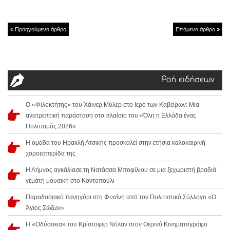
Προηγούμενο άρθρο
Επόμενο άρθρο
Ροή ειδήσεων
Ο «Φιλοκτήτης» του Χάινερ Μύλερ στο Ιερό των Καβείρων: Μια
ανατρεπτική παράσταση στο πλαίσιο του «Όλη η Ελλάδα ένας
Πολιτισμός 2026»
Η ομάδα του Ηρακλή Ατσικής προσκαλεί στην ετήσια καλοκαιρινή
χοροεσπερίδα της
Η Λήμνος αγκάλιασε τη Νατάσσα Μποφίλιου σε μια ξεχωριστή βραδιά
γεμάτη μουσική στο Κοντοπούλι
Παραδοσιακό πανηγύρι στη Φυσίνη από τον Πολιτιστικό Σύλλογο «Ο
Άγιος Σώζων»
Η «Οδύσσεια» του Κρίστοφερ Νόλαν στον Θερινό Κινηματογράφο