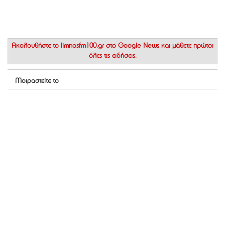
Ακολουθήστε το
limnosfm100.gr στο Google News
και μάθετε πρώτοι
όλες τις ειδήσεις.
Μοιραστείτε το