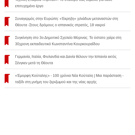
επιτυχημένο έργο
Συναγερμός στην Ευρώπη: «Έκρηξη» χιλιάδων μεταναστών στη
Θέουτα -Στους δρόμους ο ισπανικός στρατός, 18 νεκροί
Συγκίνηση στο 3ο Δημοτικό Σχολείο Μύρινας: Το ύστατο χαίρε στη
30χρονη εκπαιδευτικό Κωνσταντίνα Κουρκουραΐδου
Γερμανία, Ιταλία, Φινλανδία και Δανία θέλουν την Ισπανία εκτός
Σένγκεν μετά τη Θέουτα
«Έμορφη Κούταλης» - 100 χρόνια Νέα Κούταλη | Μια παράσταση -
ταξίδι στη μνήμη του ξεριζωμού και της νέας αρχής