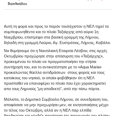
Βασιλειάδου
Αυτή τη φορά και προς το παρόν τουλάχιστον η ΝΕΛ τηρεί τα
συμπεφωνηθέντα και το πλοίο Ταξιάρχης από αύριο 1η
Νοεμβρίου, επιστρέφει στα βασική γραμμή της Λήμνου,
δηλαδή στη γραμμή Λαύριο, Αγ. Ευστράτιος, Λήμνος, Καβάλα.
Να θυμήσουμε ότι η Ναυτιλιακή Εταιρεία Λέσβου, στις αρχές
Οκτωβρίου προχώρησε στην απόσυρση του «Ταξιάρχης»,
προκειμένου το πλοίο να πραγματοποιήσει την ετήσια
συντήρησή του, και το αντικατέστησε με το «Αqua Maria»
προκαλώντας θύελλα αντιδράσεων στους φορείς και τους
κατοίκους του νησιού, οι οποίοι φοβήθηκαν ότι η ΝΕΛ
προσπαθεί να επαναφέρει το πλοίο που έχει χαρακτηριστεί
απο τους Λημνιούς "μη αποδεκτό", από την πίσω πόρτα.
Μάλιστα, το Δημοτικό Συμβούλο Λήμνου, σε συνεδρίαση του,
αποφάσισε να μην προχωρήσει μεν, σε κινητοποιήσεις μέχρι
το τέλος του Οκτώβρη, αλλά αν η ΝΕΛ παρ ελπίδα
διεκδικούσε και κέρδιζε παράταση της παραμονής του πλοίου