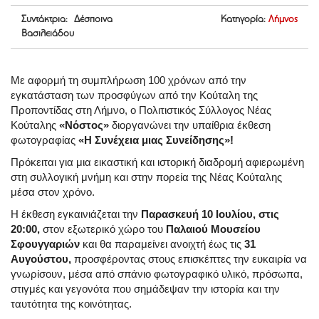
Συντάκτρια: Δέσποινα
Κατηγορία:
Λήμνος
Βασιλειάδου
Με αφορμή τη συμπλήρωση 100 χρόνων από την
εγκατάσταση των προσφύγων από την Κούταλη της
Προποντίδας στη Λήμνο, ο Πολιτιστικός Σύλλογος Νέας
Κούταλης
«Νόστος»
διοργανώνει την υπαίθρια έκθεση
φωτογραφίας
«Η Συνέχεια μιας Συνείδησης»!
Πρόκειται για μια εικαστική και ιστορική διαδρομή αφιερωμένη
στη συλλογική μνήμη και στην πορεία της Νέας Κούταλης
μέσα στον χρόνο.
Η έκθεση εγκαινιάζεται την
Παρασκευή 10 Ιουλίου, στις
20:00,
στον εξωτερικό χώρο του
Παλαιού Μουσείου
Σφουγγαριών
και θα παραμείνει ανοιχτή έως τις
31
Αυγούστου,
προσφέροντας στους επισκέπτες την ευκαιρία να
γνωρίσουν, μέσα από σπάνιο φωτογραφικό υλικό, πρόσωπα,
στιγμές και γεγονότα που σημάδεψαν την ιστορία και την
ταυτότητα της κοινότητας.