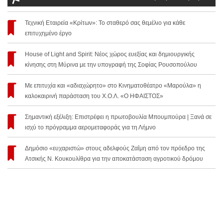
Τεχνική Εταιρεία «Κρίτων»: Το σταθερό σας θεμέλιο για κάθε
επιτυχημένο έργο
House of Light and Spirit: Νέος χώρος ευεξίας και δημιουργικής
κίνησης στη Μύρινα με την υπογραφή της Σοφίας Ρουσοπούλου
Με επιτυχία και «αδιαχώρητο» στο Κινηματοθέατρο «Μαρούλα» η
καλοκαιρινή παράσταση του Χ.Ο.Λ. «Ο ΗΦΑΙΣΤΟΣ»
Σημαντική εξέλιξη: Επιστρέφει η πρωτοβουλία Μπουμπούρα | Ξανά σε
ισχύ το πρόγραμμα αερομεταφοράς για τη Λήμνο
Δημόσιο «ευχαριστώ» στους αδελφούς Ζαΐμη από τον πρόεδρο της
Ατσικής Ν. Κουκουλίθρα για την αποκατάσταση αγροτικού δρόμου