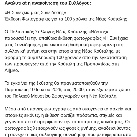
Αναλυτικά η ανακοίνωση του Συλλόγου:
«Η Συνέχεια μιας Συνείδησης»
Έκθεση Φωτογραφίας για τα 100 χρόνια της Νέας Κούταλης
Ο Πολιτιστικός Σύλλογος Νέας Κούταλης «Νόστος»
παρουσιάζει την υπαίθρια έκθεση φωτογραφίας «Η Συνέχεια
μιας Συνείδησης», μια εικαστική διαδρομή αφιερωμένη στη
συλλογική μνήμη και στην ιστορία της Νέας Κούταλης, με
αφορμή τη συμπλήρωση 100 χρόνων από την εγκατάσταση
των προσφύγων από την Κούταλη της Προποντίδας στη
Λήμνο.
Τα εγκαίνια της έκθεσης θα πραγματοποιηθούν την
Παρασκευή 10 Ιουλίου 2026, στις 20:00, στον εξωτερικό χώρο
του Παλαιού Μουσείου Σφουγγαριών στη Νέα Κούταλη.
Μέσα από σπάνιες φωτογραφίες από οικογενειακά αρχεία και
ιστορικές εικόνες, η έκθεση φωτίζει πρόσωπα, στιγμές και
γεγονότα που διαμόρφωσαν την ταυτότητα της κοινότητας. Οι
φωτογραφίες λειτουργούν ως φορείς μνήμης, αναδεικνύοντας
τη συνέχεια μιας συλλογικής συνείδησης που μεταφέρεται από