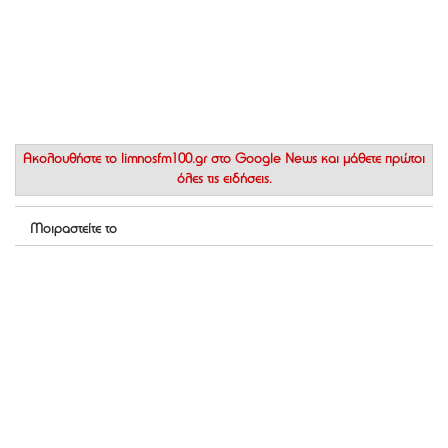
Ακολουθήστε το
limnosfm100.gr στο Google News
και μάθετε πρώτοι
όλες τις ειδήσεις.
Μοιραστείτε το