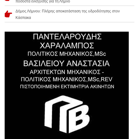
ποσοστά ενίσχυσης για τη Λήμνο
Δήμος Λήμνου: Πλήρης αποκατάσταση της υδροδότησης στον
Κάσπακα