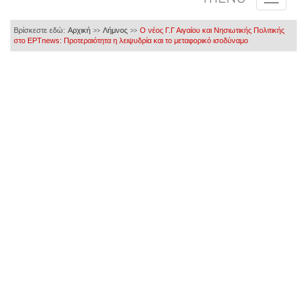
Βρίσκεστε εδώ:
Αρχική
Λήμνος
Ο νέος Γ.Γ Αιγαίου και Νησιωτικής Πολιτικής
>>
>>
στο ΕΡΤnews: Προτεραιότητα η λειψυδρία και το μεταφορικό ισοδύναμο