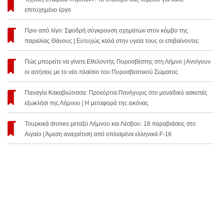
επιτυχημένο έργο
Πριν από λίγο: Σφοδρή σύγκρουση οχημάτων στον κόμβο της
παραλίας Θάνους | Ευτυχώς καλά στην υγεία τους οι επιβαίνοντες
Πώς μπορείτε να γίνετε Εθελοντής Πυροσβέστης στη Λήμνο | Ανοίγουν
οι αιτήσεις με το νέο πλαίσιο του Πυροσβεστικού Σώματος
Παναγία Κακαβιώτισσα: Προεόρτια Πανήγυρις στο μοναδικό ασκεπές
εξωκλήσι της Λήμνου | Η μεταφορά της εικόνας
Τουρκικά drones μεταξύ Λήμνου και Λέσβου: 18 παραβιάσεις στο
Αιγαίο | Άμεση αναχαίτιση από οπλισμένα ελληνικά F-16