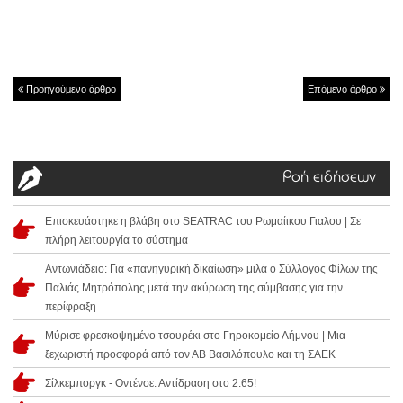
Προηγούμενο άρθρο
Επόμενο άρθρο
Ροή ειδήσεων
Επισκευάστηκε η βλάβη στο SEATRAC του Ρωμαίικου Γιαλου | Σε
πλήρη λειτουργία το σύστημα
Αντωνιάδειο: Για «πανηγυρική δικαίωση» μιλά ο Σύλλογος Φίλων της
Παλιάς Μητρόπολης μετά την ακύρωση της σύμβασης για την
περίφραξη
Μύρισε φρεσκοψημένο τσουρέκι στο Γηροκομείο Λήμνου | Μια
ξεχωριστή προσφορά από τον ΑΒ Βασιλόπουλο και τη ΣΑΕΚ
Σίλκεμποργκ - Οντένσε: Αντίδραση στο 2.65!