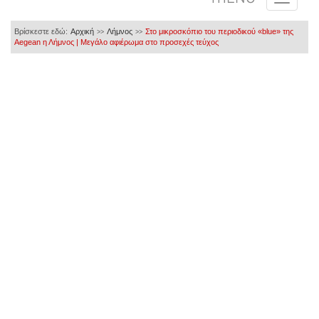
Βρίσκεστε εδώ:
Αρχική
Λήμνος
Στο μικροσκόπιο του περιοδικού «blue» της
>>
>>
Aegean η Λήμνος | Μεγάλο αφιέρωμα στο προσεχές τεύχος