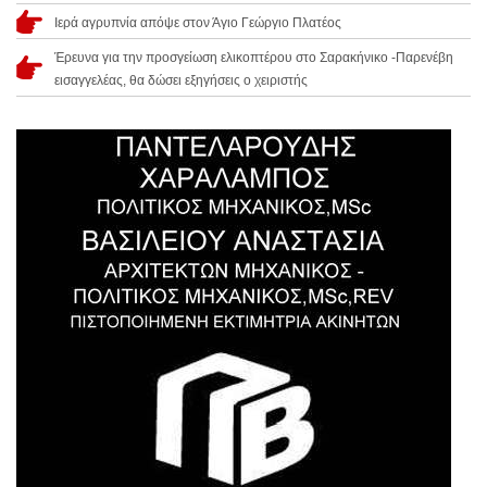
Ιερά αγρυπνία απόψε στον Άγιο Γεώργιο Πλατέος
Έρευνα για την προσγείωση ελικοπτέρου στο Σαρακήνικο -Παρενέβη
εισαγγελέας, θα δώσει εξηγήσεις ο χειριστής