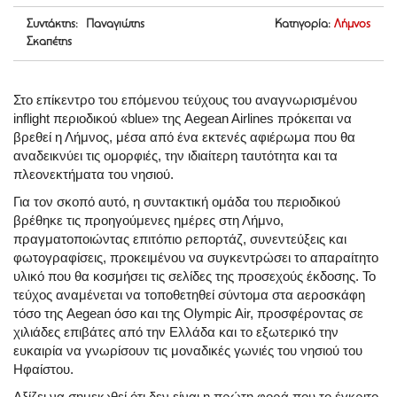
Συντάκτης: Παναγιώτης
Κατηγορία:
Λήμνος
Σκαπέτης
Στο επίκεντρο του επόμενου τεύχους του αναγνωρισμένου
inflight περιοδικού «blue» της Aegean Airlines πρόκειται να
βρεθεί η Λήμνος, μέσα από ένα εκτενές αφιέρωμα που θα
αναδεικνύει τις ομορφιές, την ιδιαίτερη ταυτότητα και τα
πλεονεκτήματα του νησιού.
Για τον σκοπό αυτό, η συντακτική ομάδα του περιοδικού
βρέθηκε τις προηγούμενες ημέρες στη Λήμνο,
πραγματοποιώντας επιτόπιο ρεπορτάζ, συνεντεύξεις και
φωτογραφίσεις, προκειμένου να συγκεντρώσει το απαραίτητο
υλικό που θα κοσμήσει τις σελίδες της προσεχούς έκδοσης. Το
τεύχος αναμένεται να τοποθετηθεί σύντομα στα αεροσκάφη
τόσο της Aegean όσο και της Olympic Air, προσφέροντας σε
χιλιάδες επιβάτες από την Ελλάδα και το εξωτερικό την
ευκαιρία να γνωρίσουν τις μοναδικές γωνιές του νησιού του
Ηφαίστου.
Αξίζει να σημειωθεί ότι δεν είναι η πρώτη φορά που το έγκριτο