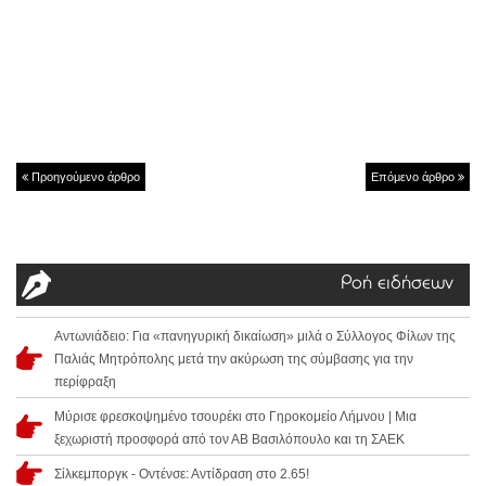
Προηγούμενο άρθρο
Επόμενο άρθρο
Ροή ειδήσεων
Αντωνιάδειο: Για «πανηγυρική δικαίωση» μιλά ο Σύλλογος Φίλων της
Παλιάς Μητρόπολης μετά την ακύρωση της σύμβασης για την
περίφραξη
Μύρισε φρεσκοψημένο τσουρέκι στο Γηροκομείο Λήμνου | Μια
ξεχωριστή προσφορά από τον ΑΒ Βασιλόπουλο και τη ΣΑΕΚ
Σίλκεμποργκ - Οντένσε: Αντίδραση στο 2.65!