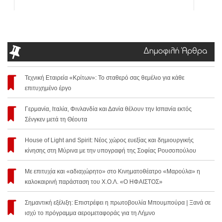
Δημοφιλή Άρθρα
Τεχνική Εταιρεία «Κρίτων»: Το σταθερό σας θεμέλιο για κάθε
επιτυχημένο έργο
Γερμανία, Ιταλία, Φινλανδία και Δανία θέλουν την Ισπανία εκτός
Σένγκεν μετά τη Θέουτα
House of Light and Spirit: Νέος χώρος ευεξίας και δημιουργικής
κίνησης στη Μύρινα με την υπογραφή της Σοφίας Ρουσοπούλου
Με επιτυχία και «αδιαχώρητο» στο Κινηματοθέατρο «Μαρούλα» η
καλοκαιρινή παράσταση του Χ.Ο.Λ. «Ο ΗΦΑΙΣΤΟΣ»
Σημαντική εξέλιξη: Επιστρέφει η πρωτοβουλία Μπουμπούρα | Ξανά σε
ισχύ το πρόγραμμα αερομεταφοράς για τη Λήμνο