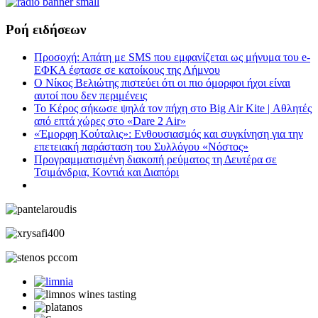
Ροή ειδήσεων
Προσοχή: Απάτη με SMS που εμφανίζεται ως μήνυμα του e-
ΕΦΚΑ έφτασε σε κατοίκους της Λήμνου
Ο Νίκος Βελιώτης πιστεύει ότι οι πιο όμορφοι ήχοι είναι
αυτοί που δεν περιμένεις
Το Κέρος σήκωσε ψηλά τον πήχη στο Big Air Kite | Αθλητές
από επτά χώρες στο «Dare 2 Air»
«Έμορφη Κούταλις»: Ενθουσιασμός και συγκίνηση για την
επετειακή παράσταση του Συλλόγου «Νόστος»
Προγραμματισμένη διακοπή ρεύματος τη Δευτέρα σε
Τσιμάνδρια, Κοντιά και Διαπόρι