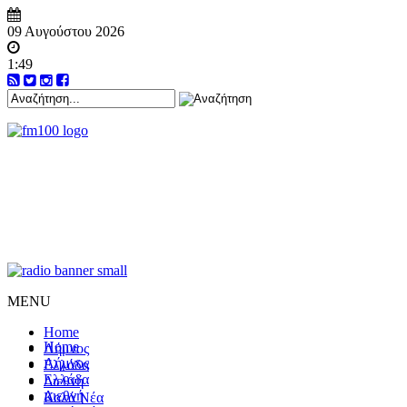
09 Αυγούστου 2026
1:49
MENU
Home
Home
Λήμνος
Λήμνος
Ελλάδα
Ελλάδα
Διεθνή
Διεθνή
Καλά Νέα