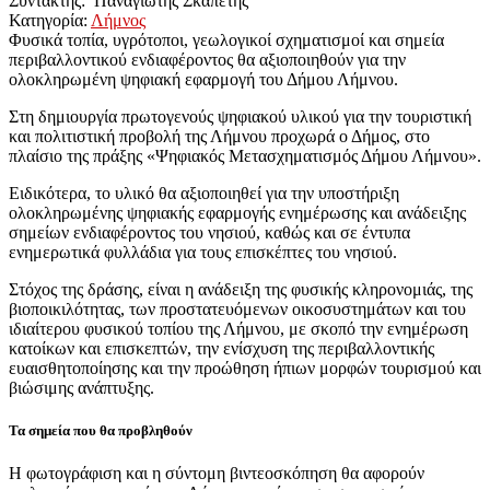
Συντάκτης: Παναγιώτης Σκαπέτης
Κατηγορία:
Λήμνος
Φυσικά τοπία, υγρότοποι, γεωλογικοί σχηματισμοί και σημεία
περιβαλλοντικού ενδιαφέροντος θα αξιοποιηθούν για την
ολοκληρωμένη ψηφιακή εφαρμογή του Δήμου Λήμνου.
Στη δημιουργία πρωτογενούς ψηφιακού υλικού για την τουριστική
και πολιτιστική προβολή της Λήμνου προχωρά ο Δήμος, στο
πλαίσιο της πράξης «Ψηφιακός Μετασχηματισμός Δήμου Λήμνου».
Ειδικότερα, το υλικό θα αξιοποιηθεί για την υποστήριξη
ολοκληρωμένης ψηφιακής εφαρμογής ενημέρωσης και ανάδειξης
σημείων ενδιαφέροντος του νησιού, καθώς και σε έντυπα
ενημερωτικά φυλλάδια για τους επισκέπτες του νησιού.
Στόχος της δράσης, είναι η ανάδειξη της φυσικής κληρονομιάς, της
βιοποικιλότητας, των προστατευόμενων οικοσυστημάτων και του
ιδιαίτερου φυσικού τοπίου της Λήμνου, με σκοπό την ενημέρωση
κατοίκων και επισκεπτών, την ενίσχυση της περιβαλλοντικής
ευαισθητοποίησης και την προώθηση ήπιων μορφών τουρισμού και
βιώσιμης ανάπτυξης.
Τα σημεία που θα προβληθούν
Η φωτογράφιση και η σύντομη βιντεοσκόπηση θα αφορούν