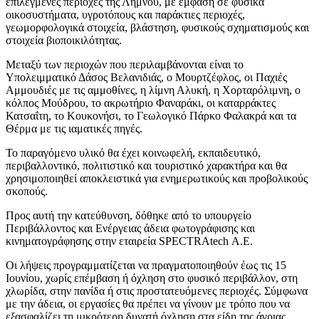
επιλεγμένες περιοχές της Λήμνου, με έμφαση σε φυσικά
οικοσυστήματα, υγροτόπους και παράκτιες περιοχές,
γεωμορφολογικά στοιχεία, βλάστηση, φυσικούς σχηματισμούς και
στοιχεία βιοποικιλότητας.
Μεταξύ των περιοχών που περιλαμβάνονται είναι το
Υπολειμματικό Δάσος Βελανιδιάς, ο Μουρτζέφλος, οι Παχιές
Αμμουδιές με τις αμμοθίνες, η λίμνη Αλυκή, η Χορταρόλιμνη, ο
κόλπος Μούδρου, το ακρωτήριο Φαναράκι, οι καταρράκτες
Κατσαΐτη, το Κουκονήσι, το Γεωλογικό Πάρκο Φαλακρά και τα
Θέρμα με τις ιαματικές πηγές.
Το παραγόμενο υλικό θα έχει κοινωφελή, εκπαιδευτικό,
περιβαλλοντικό, πολιτιστικό και τουριστικό χαρακτήρα και θα
χρησιμοποιηθεί αποκλειστικά για ενημερωτικούς και προβολικούς
σκοπούς.
Προς αυτή την κατεύθυνση, δόθηκε από το υπουργείο
Περιβάλλοντος και Ενέργειας άδεια φωτογράφισης και
κινηματογράφησης στην εταιρεία SPECTRAtech Α.Ε.
Οι λήψεις προγραμματίζεται να πραγματοποιηθούν έως τις 15
Ιουνίου, χωρίς επέμβαση ή όχληση στο φυσικό περιβάλλον, στη
χλωρίδα, στην πανίδα ή στις προστατευόμενες περιοχές. Σύμφωνα
με την άδεια, οι εργασίες θα πρέπει να γίνουν με τρόπο που να
εξασφαλίζει τη μικρότερη δυνατή όχληση στα είδη της άγριας