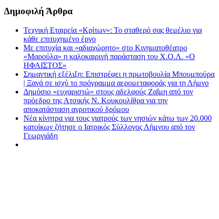
Δημοφιλή Άρθρα
Τεχνική Εταιρεία «Κρίτων»: Το σταθερό σας θεμέλιο για
κάθε επιτυχημένο έργο
Με επιτυχία και «αδιαχώρητο» στο Κινηματοθέατρο
«Μαρούλα» η καλοκαιρινή παράσταση του Χ.Ο.Λ. «Ο
ΗΦΑΙΣΤΟΣ»
Σημαντική εξέλιξη: Επιστρέφει η πρωτοβουλία Μπουμπούρα
| Ξανά σε ισχύ το πρόγραμμα αερομεταφοράς για τη Λήμνο
Δημόσιο «ευχαριστώ» στους αδελφούς Ζαΐμη από τον
πρόεδρο της Ατσικής Ν. Κουκουλίθρα για την
αποκατάσταση αγροτικού δρόμου
Νέα κίνητρα για τους γιατρούς των νησιών κάτω των 20.000
κατοίκων ζήτησε ο Ιατρικός Σύλλογος Λήμνου από τον
Γεωργιάδη