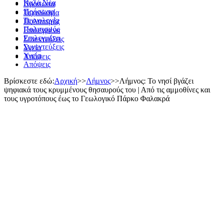
Καλά Νέα
Πρόσωπα
Πρόσωπα
Τεχνολογία
Τεχνολογία
Πολιτισμός
Πολιτισμός
Επιλεγμένα
Επιλεγμένα
Συνεντεύξεις
Συνεντεύξεις
Υγεία
Υγεία
Απόψεις
Απόψεις
Βρίσκεστε εδώ:
Αρχική
>>
Λήμνος
>>
Λήμνος: Το νησί βγάζει
ψηφιακά τους κρυμμένους θησαυρούς του | Από τις αμμοθίνες και
τους υγροτόπους έως το Γεωλογικό Πάρκο Φαλακρά