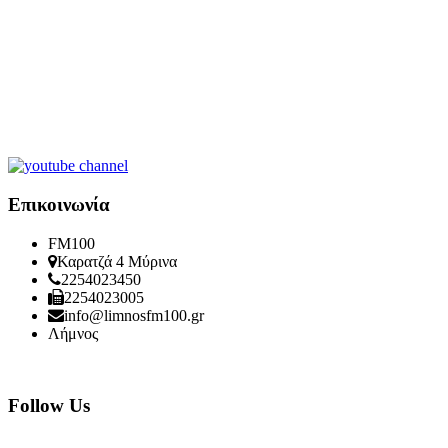
Επικοινωνία
FM
100
Καρατζά 4 Μύρινα
2254023450
2254023005
info@limnosfm100.gr
Λήμνος
Follow Us