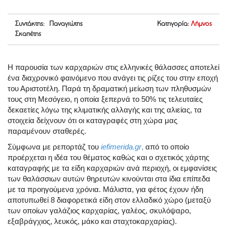
Συντάκτης: Παναγιώτης
Κατηγορία:
Λήμνος
Σκαπέτης
Η παρουσία των καρχαριών στις ελληνικές θάλασσες αποτελεί
ένα διαχρονικό φαινόμενο που ανάγει τις ρίζες του στην εποχή
του Αριστοτέλη. Παρά τη δραματική μείωση των πληθυσμών
τους στη Μεσόγειο, η οποία ξεπερνά το 50% τις τελευταίες
δεκαετίες λόγω της κλιματικής αλλαγής και της αλιείας, τα
στοιχεία δείχνουν ότι οι καταγραφές στη χώρα μας
παραμένουν σταθερές.
Σύμφωνα με ρεπορτάζ του
iefimerida.gr
,
από το οποίο
προέρχεται η ιδέα του θέματος καθώς και ο σχετικός χάρτης
καταγραφής με τα είδη καρχαριών ανά περιοχή, οι εμφανίσεις
των θαλάσσιων αυτών θηρευτών κινούνται στα ίδια επίπεδα
με τα προηγούμενα χρόνια. Μάλιστα, για φέτος έχουν ήδη
αποτυπωθεί 8 διαφορετικά είδη στον ελλαδικό χώρο (μεταξύ
των οποίων γαλάζιος καρχαρίας, γαλέος, σκυλόψαρο,
εξαβράγχιος, λευκός, μάκο και σταχτοκαρχαρίας).