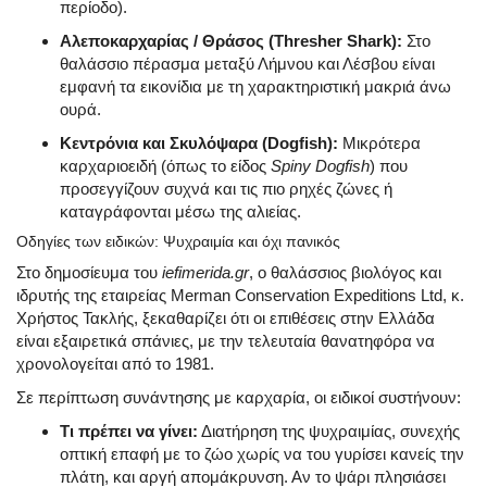
περίοδο).
Αλεποκαρχαρίας / Θράσος (Thresher Shark):
Στο
θαλάσσιο πέρασμα μεταξύ Λήμνου και Λέσβου είναι
εμφανή τα εικονίδια με τη χαρακτηριστική μακριά άνω
ουρά.
Κεντρόνια και Σκυλόψαρα (Dogfish):
Μικρότερα
καρχαριοειδή (όπως το είδος
Spiny Dogfish
) που
προσεγγίζουν συχνά και τις πιο ρηχές ζώνες ή
καταγράφονται μέσω της αλιείας.
Οδηγίες των ειδικών: Ψυχραιμία και όχι πανικός
Στο δημοσίευμα του
iefimerida.gr
, ο θαλάσσιος βιολόγος και
ιδρυτής της εταιρείας Merman Conservation Expeditions Ltd, κ.
Χρήστος Τακλής, ξεκαθαρίζει ότι οι επιθέσεις στην Ελλάδα
είναι εξαιρετικά σπάνιες, με την τελευταία θανατηφόρα να
χρονολογείται από το 1981.
Σε περίπτωση συνάντησης με καρχαρία, οι ειδικοί συστήνουν:
Τι πρέπει να γίνει:
Διατήρηση της ψυχραιμίας, συνεχής
οπτική επαφή με το ζώο χωρίς να του γυρίσει κανείς την
πλάτη, και αργή απομάκρυνση. Αν το ψάρι πλησιάσει