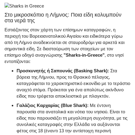
Στο μικροσκόπιο η Λήμνος: Ποια είδη κολυμπούν
στα νερά της
Εστιάζοντας στον χάρτη των επίσημων καταγραφών, η
περιοχή του Βορειοανατολικού Αιγαίου και ειδικότερα γύρω
από τη Λήμνο αναδεικνύεται σε σταυροδρόμι για αρκετά και
σημαντικά είδη. Σε διασταύρωση των στοιχείων με τον
επίσημο οδηγό αναγνώρισης
"Sharks-in-Greece"
, στο νησί
εντοπίζονται:
Προσκυνητής ή Σαπουνάς (Basking Shark):
Στα
βόρεια της Λήμνου, προς το Θρακικό πέλαγος,
καταγράφεται το χαρακτηριστικό εικονίδιο με το τεράστιο
ανοιχτό στόμα. Πρόκειται για ένα απολύτως ακίνδυνο
είδος που τρέφεται αποκλειστικά με πλαγκτόν.
Γαλάζιος Καρχαρίας (Blue Shark):
Με έντονη
παρουσία στα ανατολικά και νότια του νησιού. Είναι το
είδος που παρουσιάζει τη μεγαλύτερη συχνότητα, με τις
συνολικές καταγραφές στην Ελλάδα να αυξάνονται
φέτος στις 18 (έναντι 13 την αντίστοιχη περσινή