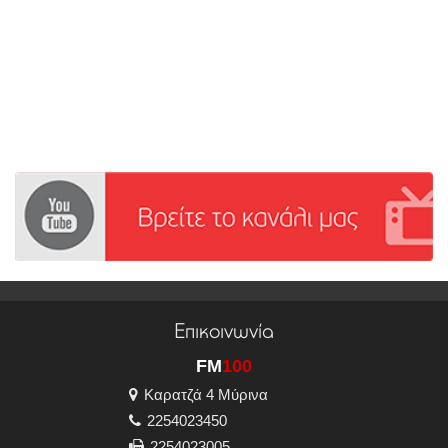
Επικοινωνία
FM
100
Καρατζά 4 Μύρινα
2254023450
2254023005