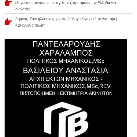
εξηγεί τους λόγους που οι γείτονες προτιμούν την Ελλάδα για
διακοπές
Λήμνος: Στον ήλιο και χωρίς νερό άλογο λίγο μετά το Διαπόρι |
Καταγγελία πολίτη