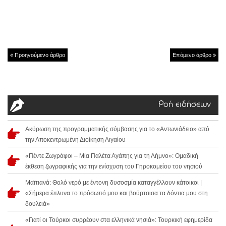
Προηγούμενο άρθρο
Επόμενο άρθρο
Ροή ειδήσεων
Ακύρωση της προγραμματικής σύμβασης για το «Αντωνιάδειο» από
την Αποκεντρωμένη Διοίκηση Αιγαίου
«Πέντε Ζωγράφοι – Μία Παλέτα Αγάπης για τη Λήμνο»: Ομαδική
έκθεση ζωγραφικής για την ενίσχυση του Γηροκομείου του νησιού
Μαϊτιανά: Θολό νερό με έντονη δυσοσμία καταγγέλλουν κάτοικοι |
«Σήμερα έπλυνα το πρόσωπό μου και βούρτσισα τα δόντια μου στη
δουλειά»
«Γιατί οι Τούρκοι συρρέουν στα ελληνικά νησιά»: Τουρκική εφημερίδα