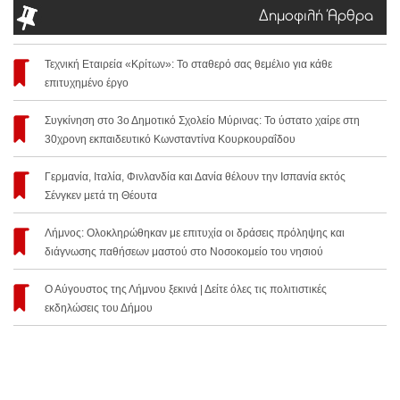
Δημοφιλή Άρθρα
Τεχνική Εταιρεία «Κρίτων»: Το σταθερό σας θεμέλιο για κάθε
επιτυχημένο έργο
Συγκίνηση στο 3ο Δημοτικό Σχολείο Μύρινας: Το ύστατο χαίρε στη
30χρονη εκπαιδευτικό Κωνσταντίνα Κουρκουραΐδου
Γερμανία, Ιταλία, Φινλανδία και Δανία θέλουν την Ισπανία εκτός
Σένγκεν μετά τη Θέουτα
Λήμνος: Ολοκληρώθηκαν με επιτυχία οι δράσεις πρόληψης και
διάγνωσης παθήσεων μαστού στο Νοσοκομείο του νησιού
Ο Αύγουστος της Λήμνου ξεκινά | Δείτε όλες τις πολιτιστικές
εκδηλώσεις του Δήμου