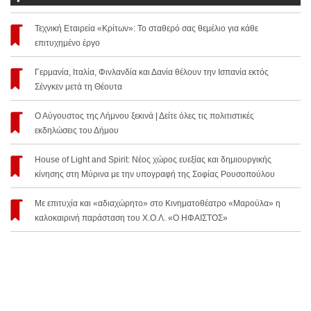
Τεχνική Εταιρεία «Κρίτων»: Το σταθερό σας θεμέλιο για κάθε
επιτυχημένο έργο
Γερμανία, Ιταλία, Φινλανδία και Δανία θέλουν την Ισπανία εκτός
Σένγκεν μετά τη Θέουτα
Ο Αύγουστος της Λήμνου ξεκινά | Δείτε όλες τις πολιτιστικές
εκδηλώσεις του Δήμου
House of Light and Spirit: Νέος χώρος ευεξίας και δημιουργικής
κίνησης στη Μύρινα με την υπογραφή της Σοφίας Ρουσοπούλου
Με επιτυχία και «αδιαχώρητο» στο Κινηματοθέατρο «Μαρούλα» η
καλοκαιρινή παράσταση του Χ.Ο.Λ. «Ο ΗΦΑΙΣΤΟΣ»