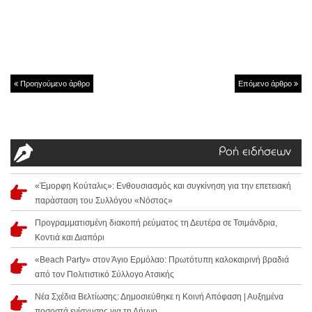
Προηγούμενο άρθρο
Επόμενο άρθρο
Ροή ειδήσεων
«Έμορφη Κούταλις»: Ενθουσιασμός και συγκίνηση για την επετειακή
παράσταση του Συλλόγου «Νόστος»
Προγραμματισμένη διακοπή ρεύματος τη Δευτέρα σε Τσιμάνδρια,
Κοντιά και Διαπόρι
«Beach Party» στον Άγιο Ερμόλαο: Πρωτότυπη καλοκαιρινή βραδιά
από τον Πολιτιστικό Σύλλογο Ατσικής
Νέα Σχέδια Βελτίωσης: Δημοσιεύθηκε η Κοινή Απόφαση | Αυξημένα
ποσοστά ενίσχυσης για τη Λήμνο