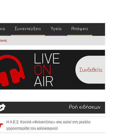
ένα
Συνεντεύξεις
Υγεία
Απόψεις
ρινας
Ροή ειδήσεων
Η Α.Ε.Σ. Κοντιά «Φιλοκτήτης» σας καλεί στη μεγάλη
χοροεσπερίδα του καλοκαιριού!