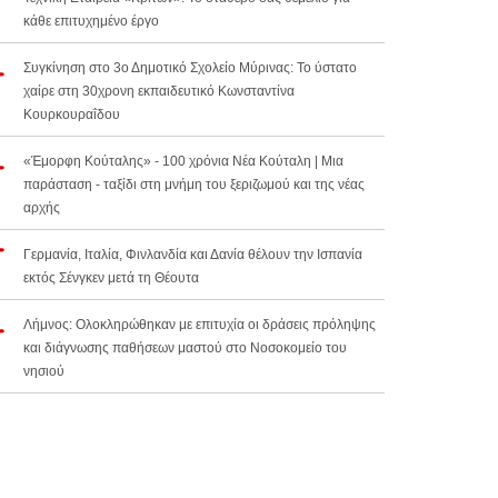
κάθε επιτυχημένο έργο
Συγκίνηση στο 3ο Δημοτικό Σχολείο Μύρινας: Το ύστατο
χαίρε στη 30χρονη εκπαιδευτικό Κωνσταντίνα
Κουρκουραΐδου
«Έμορφη Κούταλης» - 100 χρόνια Νέα Κούταλη | Μια
παράσταση - ταξίδι στη μνήμη του ξεριζωμού και της νέας
αρχής
Γερμανία, Ιταλία, Φινλανδία και Δανία θέλουν την Ισπανία
εκτός Σένγκεν μετά τη Θέουτα
Λήμνος: Ολοκληρώθηκαν με επιτυχία οι δράσεις πρόληψης
και διάγνωσης παθήσεων μαστού στο Νοσοκομείο του
νησιού