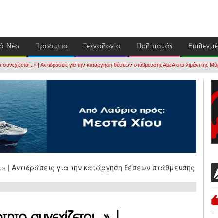
ά Νέα
Πρόσωπα
Τεχνολογία
Πολιτισμός
Επιλεγμ
συνεχίζεται...» | Αντιδράσεις για την κατάργηση θέσεων στάθμευσης ΑμεΑ στο λιμάνι της Μύ
ητα συνεχίζεται...» |