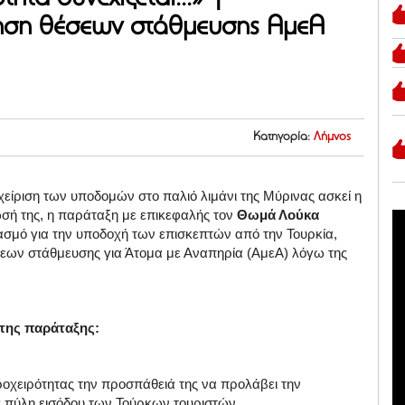
γηση θέσεων στάθμευσης ΑμεΑ
Κατηγορία:
Λήμνος
χείριση των υποδομών στο παλιό λιμάνι της Μύρινας ασκεί η
ωσή της, η παράταξη με επικεφαλής τον
Θωμά Λούκα
ασμό για την υποδοχή των επισκεπτών από την Τουρκία,
εων στάθμευσης για Άτομα με Αναπηρία (ΑμεΑ) λόγω της
της παράταξης:
προχειρότητας την προσπάθειά της να προλάβει την
ως πύλη εισόδου των Τούρκων τουριστών.