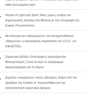
κάθε επιτυχημένο έργο
House of Light and Spirit: Νέος χώρος ευεξίας και
δημιουργικής κίνησης στη Μύρινα με την υπογραφή της
Σοφίας Ρουσοπούλου
Με επιτυχία και «αδιαχώρητο» στο Κινηματοθέατρο
«Μαρούλα» η καλοκαιρινή παράσταση του Χ.Ο.Λ. «Ο
ΗΦΑΙΣΤΟΣ»
Σημαντική εξέλιξη: Επιστρέφει η πρωτοβουλία
Μπουμπούρα | Ξανά σε ισχύ το πρόγραμμα
αερομεταφοράς για τη Λήμνο
Δημόσιο «ευχαριστώ» στους αδελφούς Ζαΐμη από τον
πρόεδρο της Ατσικής Ν. Κουκουλίθρα για την
αποκατάσταση αγροτικού δρόμου