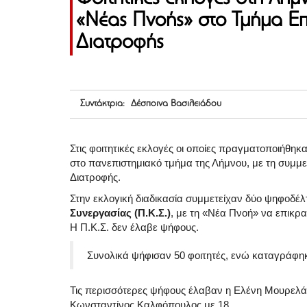
«Νέας Πνοής» στο Τμήμα Επ
Διατροφής
Συντάκτρια: Δέσποινα Βασιλειάδου
Στις φοιτητικές εκλογές οι οποίες πραγματοποιήθηκ
στο πανεπιστημιακό τμήμα της Λήμνου, με τη συμμ
Διατροφής.
Στην εκλογική διαδικασία συμμετείχαν δύο ψηφοδέλ
Συνεργασίας (Π.Κ.Σ.)
, με τη «Νέα Πνοή» να επικρ
Η Π.Κ.Σ. δεν έλαβε ψήφους.
Συνολικά ψήφισαν 50 φοιτητές, ενώ καταγράφηκ
Τις περισσότερες ψήφους έλαβαν η Ελένη Μουρελάτ
Κωνσταντίνος Καλφόπουλος με 18.