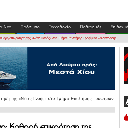
ά Νέα
Πρόσωπα
Τεχνολογία
Πολιτισμός
Επιλεγμ
 Καθαρή επικράτηση της «Νέας Πνοής» στο Τμήμα Επιστήμης Τροφίμων και Διατροφής
νο: Καθαρή επικράτηση της