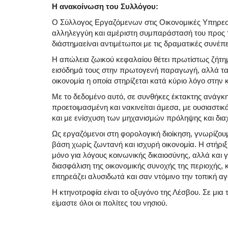
Η ανακοίνωση του Συλλόγου:
Ο Σύλλογος Εργαζόμενων στις Οικονομικές Υπηρεσ
αλληλεγγύη
και αμέριστη συμπαράστασή
του προς 
διάστημα
είναι
αντιμέτωποι με τις δραματικές συνέ
Η απώλεια ζωικού κεφαλαίου
θέτει πρωτίστως
ζήτη
εισόδημά τους στην πρωτογενή παραγωγή
, αλλά τ
οικονομία
η οποία στηρίζεται κατά κύριο λόγο στην 
Με το δεδομένο αυτό, σ
ε συνθήκες
έκτακτης ανάγκ
προετοιμασμένη και να
κινείται
άμεσα, με ουσιαστικά
και με ενίσχυση των μηχανισμών πρόληψης και
δια
Ως εργαζόμενοι στη φορολογική διοίκηση, γνωρίζου
βάση χωρίς ζωντανή και
ισχυρή
οικονομία. Η στήρι
μόνο για λόγους κοινωνικής δικαιοσύνης, αλλά και γ
διασφάλιση της
οικονομικής συνοχής της περιοχής
,
επηρεάζει αλυσιδωτά και σαν ντόμινο
την τοπική α
Η κτηνοτροφία είναι το οξυγόνο της Λέσβου.
Σε μια 
είμαστε όλοι οι πολίτες
του νησιού
.