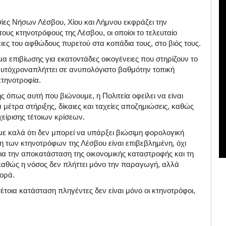
ίες Νήσων Λέσβου, Χίου και Λήμνου
εκφράζει την
τους κτηνοτρόφους της Λέσβου
, οι οποίοι
το τελευταίο
πειες του αφθώδους πυρετού στα κοπάδια
τους
,
στο βιός τους
.
μα επιβίωσης για εκατοντάδες οικογένειες που στηρίζουν το
αυτόχρονα
πλήττει
σε ανυπολόγιστο βαθμό
την τοπική
κτηνοτροφία
.
ης
όπως αυτή που βιώνουμε
, η Πολιτεία οφείλει να
είναι
 μέτρα στήριξης, δίκαιες και ταχείες αποζημιώσεις, καθώς
χείρισης
τέτοιων κρίσεων.
με καλά ότι δεν μπορεί να υπάρξει βιώσιμη φορολογική
ξη των
κτηνοτρόφων
της Λέσβου είναι
επιβεβλημένη
, όχι
ια τη
ν αποκατάσταση
της
οικονομικής καταστροφής και τη
 καθώς η νόσος δεν πλήττει μόνο την παραγωγή, αλλά
γορά
.
τέτοια κατάσταση πληγέντες δεν είναι μόνο οι κτηνοτρόφοι,