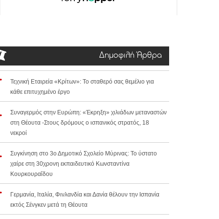
Δημοφιλή Άρθρα
Τεχνική Εταιρεία «Κρίτων»: Το σταθερό σας θεμέλιο για
κάθε επιτυχημένο έργο
Συναγερμός στην Ευρώπη: «Έκρηξη» χιλιάδων μεταναστών
στη Θέουτα -Στους δρόμους ο ισπανικός στρατός, 18
νεκροί
Συγκίνηση στο 3ο Δημοτικό Σχολείο Μύρινας: Το ύστατο
χαίρε στη 30χρονη εκπαιδευτικό Κωνσταντίνα
Κουρκουραΐδου
Γερμανία, Ιταλία, Φινλανδία και Δανία θέλουν την Ισπανία
εκτός Σένγκεν μετά τη Θέουτα