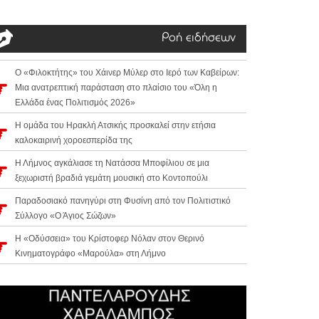
Ροή ειδήσεων
Ο «Φιλοκτήτης» του Χάινερ Μύλερ στο Ιερό των Καβείρων:
Μια ανατρεπτική παράσταση στο πλαίσιο του «Όλη η
Ελλάδα ένας Πολιτισμός 2026»
Η ομάδα του Ηρακλή Ατσικής προσκαλεί στην ετήσια
καλοκαιρινή χοροεσπερίδα της
Η Λήμνος αγκάλιασε τη Νατάσσα Μποφίλιου σε μια
ξεχωριστή βραδιά γεμάτη μουσική στο Κοντοπούλι
Παραδοσιακό πανηγύρι στη Φυσίνη από τον Πολιτιστικό
Σύλλογο «Ο Άγιος Σώζων»
Η «Οδύσσεια» του Κρίστοφερ Νόλαν στον Θερινό
Κινηματογράφο «Μαρούλα» στη Λήμνο