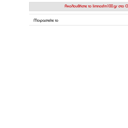
Ακολουθήστε το
limnosfm100.gr στο
Μοιραστείτε το