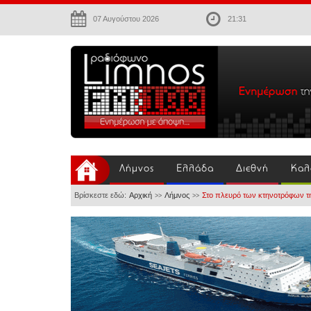
07 Αυγούστου 2026
21:31
Λήμνος
Ελλάδα
Διεθνή
Καλ
Βρίσκεστε εδώ:
Αρχική
Λήμνος
Στο πλευρό των κτηνοτρόφων της
>>
>>