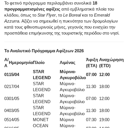
Το φετινό πρόγραμμα περιλαμβάνει συνολικά
18
προγραμματισμένες αφίξεις
από εμβληματικά πλοία του
κλάδου, όπως το
Star Flyer
, το
Le Boreal
και το
Emerald
Azzurra
. Αξίζει να σημειωθεί η πυκνότητα των δρομολογίων
κατά τους φθινοπωρινούς μήνες, γεγονός που ενισχύει την
προσπάθεια επιμήκυνσης της τουριστικής περιόδου στο νησί.
Το Αναλυτικό Πρόγραμμα Αφίξεων 2026
Α/
Άφιξη
Αναχώρηση
Ημερομηνία
Πλοίο
Λιμένας
Α
(ETA)
(ETD)
STAR
Μύρινα-
01
15/04
07:00
12:00
LEGEND
Αγκυροβόλιο
STAR
Μύρινα-
02
17/04
11:30
18:00
LEGEND
Αγκυροβόλιο
STAR
Μύρινα-
03
01/05
07:00
12:00
LEGEND
Αγκυροβόλιο
STAR
Μύρινα-
04
03/05
11:30
18:00
LEGEND
Αγκυροβόλιο
05
14/05
MONET
Μύρινα
07:30
19:00
OCEAN
Μύρινα-