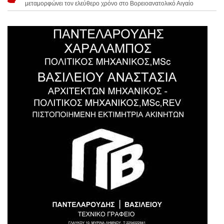
μεταμορφώνει τον ελεύθερο χρόνο στο Βορειοανατολικό Αιγαίο