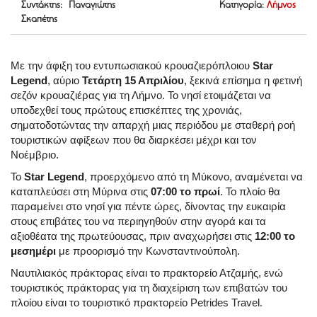
Συντάκτης: Παναγιώτης
Κατηγορία:
Λήμνος
Σκαπέτης
Με την άφιξη του εντυπωσιακού κρουαζιερόπλοιου
Star
Legend
, αύριο
Τετάρτη 15 Απριλίου
, ξεκινά επίσημα η φετινή
σεζόν κρουαζιέρας για τη Λήμνο. Το νησί ετοιμάζεται να
υποδεχθεί τους πρώτους επισκέπτες της χρονιάς,
σηματοδοτώντας την απαρχή μιας περιόδου με σταθερή ροή
τουριστικών αφίξεων που θα διαρκέσει μέχρι και τον
Νοέμβριο.
Το
Star Legend
, προερχόμενο από τη Μύκονο, αναμένεται να
καταπλεύσει στη Μύρινα στις
07:00 το πρωί
. Το πλοίο θα
παραμείνει στο νησί για πέντε ώρες, δίνοντας την ευκαιρία
στους επιβάτες του να περιηγηθούν στην αγορά και τα
αξιοθέατα της πρωτεύουσας, πριν αναχωρήσει στις
12:00 το
μεσημέρι
με προορισμό την Κωνσταντινούπολη.
Ναυτιλιακός πράκτορας είναι το πρακτορείο Ατζαμής, ενώ
τουριστικός πράκτορας για τη διαχείριση των επιβατών του
πλοίου είναι το τουριστικό πρακτορείο Petrides Travel.