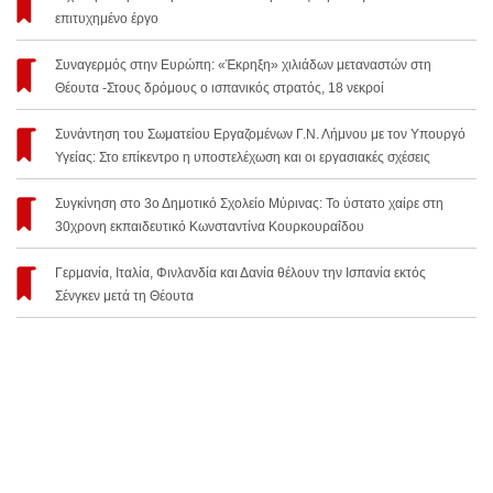
επιτυχημένο έργο
Συναγερμός στην Ευρώπη: «Έκρηξη» χιλιάδων μεταναστών στη
Θέουτα -Στους δρόμους ο ισπανικός στρατός, 18 νεκροί
Συνάντηση του Σωματείου Εργαζομένων Γ.Ν. Λήμνου με τον Υπουργό
Υγείας: Στο επίκεντρο η υποστελέχωση και οι εργασιακές σχέσεις
Συγκίνηση στο 3ο Δημοτικό Σχολείο Μύρινας: Το ύστατο χαίρε στη
30χρονη εκπαιδευτικό Κωνσταντίνα Κουρκουραΐδου
Γερμανία, Ιταλία, Φινλανδία και Δανία θέλουν την Ισπανία εκτός
Σένγκεν μετά τη Θέουτα