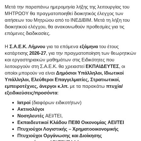
Μετά την παραπάνω ημερομηνία λήξης της λειτουργίας του
ΜΗΤΡΩΟΥ θα πραγματοποιηθεί διοικητικός έλεγχος των
αιτήσεων του Μητρώου από το ΙΝΕΔΙΒΙΜ. Μετά τη λήξη του
διοικητικού ελέγχου, θα ανακοινωθούν προθεσμίες για τις
επόμενες διαδικασίες.
Η
Σ.Α.Ε.Κ. Λήμνου
για τα επόμενα
εξάμηνα
του έτους
κατάρτισης
2026-27
, για την πραγματοποίηση των θεωρητικών
και εργαστηριακών μαθημάτων στις Ειδικότητες που
λειτουργούν στη Σ.Α.Ε.Κ. θα χρειαστεί
ΕΚΠΑΙΔΕΥΤΕΣ
, οι
οποίοι μπορούν να είναι
Δημόσιοι Υπάλληλοι, Ιδιωτικοί
Υπάλληλοι, Ελεύθεροι Επαγγελματίες, Στρατιωτικοί,
εμπειροτέχνες, άνεργοι κ.λπ.
με τα παρακάτω
πτυχία/
εξειδικεύσεις/προσόντα
:
Ιατροί
(διαφόρων ειδικοτήτων)
Ακτινολόγοι
Νοσηλευτές
ΑΕΙ/ΤΕΙ,
Εκπαιδευτικοί Κλάδου ΠΕ80 Οικονομίας
ΑΕΙ/ΤΕΙ
Πτυχιούχοι Λογιστικής – Χρηματοοικονομικής
Πτυχιούχοι Οργάνωσης και Διοίκησης