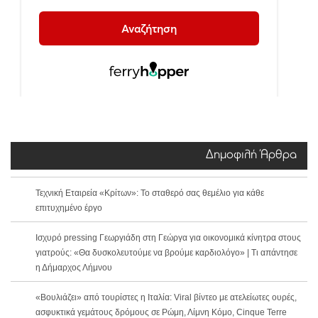
Δημοφιλή Άρθρα
Τεχνική Εταιρεία «Κρίτων»: Το σταθερό σας θεμέλιο για κάθε
επιτυχημένο έργο
Ισχυρό pressing Γεωργιάδη στη Γεώργα για οικονομικά κίνητρα στους
γιατρούς: «Θα δυσκολευτούμε να βρούμε καρδιολόγο» | Τι απάντησε
η Δήμαρχος Λήμνου
«Βουλιάζει» από τουρίστες η Ιταλία: Viral βίντεο με ατελείωτες ουρές,
ασφυκτικά γεμάτους δρόμους σε Ρώμη, Λίμνη Κόμο, Cinque Terre