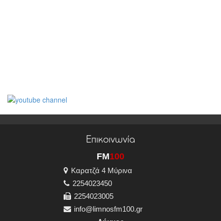
Επικοινωνία
FM
100
Καρατζά 4 Μύρινα
2254023450
2254023005
info@limnosfm100.gr