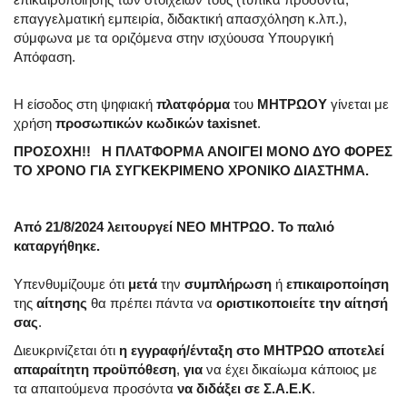
επαγγελματική εμπειρία, διδακτική απασχόληση κ.λπ.),
σύμφωνα με τα οριζόμενα στην ισχύουσα Υπουργική
Απόφαση.
Η είσοδος στη ψηφιακή
πλατφόρμα
του
ΜΗΤΡΩΟΥ
γίνεται με
χρήση
προσωπικών
κωδικών taxisnet
.
ΠΡΟΣΟΧΗ!! Η ΠΛΑΤΦΟΡΜΑ ΑΝΟΙΓΕΙ ΜΟΝΟ ΔΥΟ ΦΟΡΕΣ
ΤΟ ΧΡΟΝΟ ΓΙΑ ΣΥΓΚΕΚΡΙΜΕΝΟ ΧΡΟΝΙΚΟ ΔΙΑΣΤΗΜΑ.
Από 21/8/2024 λειτουργεί ΝΕΟ ΜΗΤΡΩΟ. Το παλιό
καταργήθηκε.
Υπενθυμίζουμε ότι
μετά
την
συμπλήρωση
ή
επικαιροποίηση
της
αίτησης
θα πρέπει πάντα να
οριστικοποιείτε την αίτησή
σας
.
Διευκρινίζεται ότι
η εγγραφή/ένταξη στο ΜΗΤΡΩΟ αποτελεί
απαραίτητη προϋπόθεση
,
για
να έχει δικαίωμα κάποιος με
τα απαιτούμενα προσόντα
να διδάξει σε Σ.Α.Ε.Κ
.