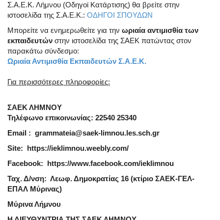
Σ.Α.Ε.Κ. Λήμνου (Οδηγοί Κατάρτισης) θα βρείτε στην
ιστοσελίδα της Σ.Α.Ε.Κ.:
ΟΔΗΓΟΙ ΣΠΟΥΔΩΝ
Μπορείτε να ενημερωθείτε για την
ωριαία αντιμισθία των
εκπαιδευτών
στην ιστοσελίδα της ΣΑΕΚ πατώντας στον
παρακάτω σύνδεσμο:
Ωριαία Αντιμισθία Εκπαιδευτών Σ.Α.Ε.Κ.
Για περισσότερες πληροφορίες:
ΣΑΕΚ ΛΗΜΝΟΥ
Τηλέφωνο επικοινωνίας:
22540 25340
Email
:
grammateia
@
saek
-
limnou
.
les
.
sch
.
gr
Site
:
https
://
ieklimnou
.
weebly
.
com
/
Facebook
:
https
://
www
.
facebook
.
com
/
ieklimnou
Ταχ. Δ/νση: Λεωφ. Δημοκρατίας 16 (κτίριο ΣΑΕΚ-ΓΕΛ-
ΕΠΑΛ Μύρινας)
Μύρινα Λήμνου
Η ΔΙΕΥΘΥΝΤΡΙΑ ΤΗΣ ΣΑΕΚ ΛΗΜΝΟΥ