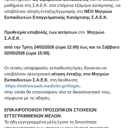
μαθήματα στη Σ.Α.Ε.Κ. στα επόμενα εξάμηνα κατάρτισης, να
υποβάλουν αίτηση ένταξης/εγγραφής στο
ΝΕΟ Μητρώο
Εκπαιδευτών Επαγγελματικής Κατάρτισης Σ.Α.Ε.Κ.
Προθεσμία
υποβολής των αιτήσεων
στο
Μητρώο
Σ.Α.Ε.Κ.
:
από την
Τρίτη 24/02/2026 (ώρα 12:00)
έως και
το Σάββατο
02/05/2026 (ώρα 15:00).
Οι νέοι/ες υποψήφιοι/ες εκπαιδευτές/τριες δύνανται να
υποβάλουν ηλεκτρονική
αίτηση ένταξης στο Μητρώο
Εκπαιδευτών Σ.Α.Ε.Κ
. στη διεύθυνση:
https://mitrwosaek.inedivim.gr/#login
,
στην οποία θα επισυνάψουν όλα τα δικαιολογητικά τους,
σύμφωνα με τις οδηγίες.
ΕΠΙΚΑΙΡΟΠΟΙΗΣΗ ΠΡΟΣΩΠΙΚΩΝ ΣΤΟΙΧΕΙΩΝ
ΕΓΓΕΓΡΑΜΜΕΝΩΝ ΜΕΛΩΝ
:
Τα ήδη εγγεγραμμένα μέλη έχουν τη δυνατότητα
επικαιροποίησης των στοιχείων τους (τυπικά προσόντα,