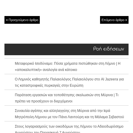
Προηγούμενο άρθρο
Επόμενο άρθρο
Ροή ειδήσεων
Μεταφορικό Ισοδύναμο: Πόσα χρήματα πιστώθηκαν στη Λήμνο | Η
«αποκαλυπτική» αναλογία ανά κάτοικο
Ο Λημνιός καθηγητής Παλαιολόγος Παλαιολόγου στο Al Jazeera για
τις καταστροφικές πυρκαγιές στην Ευρώπη
Παράταση εργασιών και τοποθέτησης σκαλωσιών στη Μύρινα | Τι
πρέπει να προσέχουν οι διερχόμενοι
Συναυλία αγάπης και αλληλεγγύης στη Μύρινα από την Ιερά
Μητρόπολη Λήμνου με τον Πάνο Λαντούρη και τη Μάλαμα Σεβαστού
Στους λογαριασμούς των οικοδόμων της Λήμνου το Αδειοδωρόσημο
Αυγούστου την Παρασκευή 7 Αυγούστου