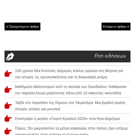
Προηγούμενο άρθρο
Επόμενο άρθρο
Ροή ειδήσεων
100 χρόνια Νέα Κούταλη: Διήμερος κύκλος ομιλιών στη Μύρινα για
την ιστορία, τις προσωπικότητες και τη διαγενεακή μνήμη
Μαθήματα εθελοντισμού από τη νεολαία των Σκανδαλίου: Καθάρισαν
την παραλία Λουρί μαζεύοντας πάνω από 10 σακούλες σκουπίδια
Ταξίδι στο παρελθόν της Λήμνου στα Τσιμάνδρια: Μια βραδιά γεμάτη
ιστορία, γεύσεις και μουσική
Επιστρέφει η μεγάλη «Γιορτή Κρασιού 2026» στον Άγιο Δημήτριο
Πάρος: Στο μικροσκόπιο τα μέτρα ασφαλείας στην πισίνα | Δεν υπήρχε
ναυαγοσώστης όταν πνίγηκε το 4χρονο αγόρι