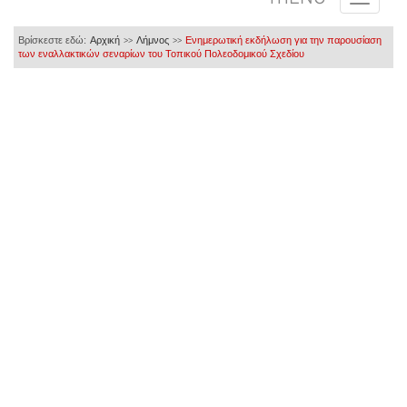
Βρίσκεστε εδώ:
Αρχική
Λήμνος
Ενημερωτική εκδήλωση για την παρουσίαση
>>
>>
των εναλλακτικών σεναρίων του Τοπικού Πολεοδομικού Σχεδίου