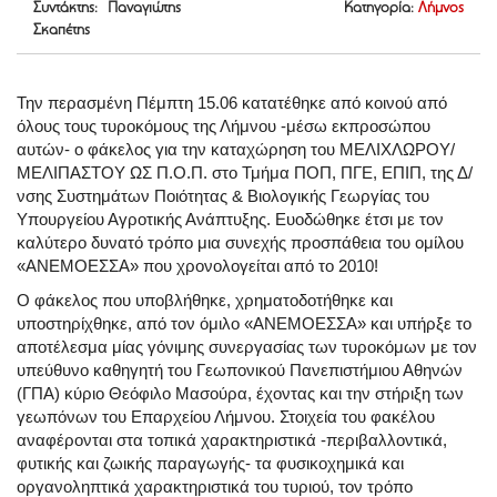
Συντάκτης: Παναγιώτης
Κατηγορία:
Λήμνος
Σκαπέτης
Την περασμένη Πέμπτη 15.06 κατατέθηκε από κοινού από
όλους τους τυροκόμους της Λήμνου -μέσω εκπροσώπου
αυτών- ο φάκελος για την καταχώρηση του ΜΕΛΙΧΛΩΡΟΥ/
ΜΕΛΙΠΑΣΤΟΥ ΩΣ Π.Ο.Π. στο Τμήμα ΠΟΠ, ΠΓΕ, ΕΠΙΠ, της Δ/
νσης Συστημάτων Ποιότητας & Βιολογικής Γεωργίας του
Υπουργείου Αγροτικής Ανάπτυξης. Ευοδώθηκε έτσι με τον
καλύτερο δυνατό τρόπο μια συνεχής προσπάθεια του ομίλου
«ΑΝΕΜΟΕΣΣΑ» που χρονολογείται από το 2010!
Ο φάκελος που υποβλήθηκε, χρηματοδοτήθηκε και
υποστηρίχθηκε, από τον όμιλο «ΑΝΕΜΟΕΣΣΑ» και υπήρξε το
αποτέλεσμα μίας γόνιμης συνεργασίας των τυροκόμων με τον
υπεύθυνο καθηγητή του Γεωπονικού Πανεπιστήμιου Αθηνών
(ΓΠΑ) κύριο Θεόφιλο Μασούρα, έχοντας και την στήριξη των
γεωπόνων του Επαρχείου Λήμνου. Στοιχεία του φακέλου
αναφέρονται στα τοπικά χαρακτηριστικά -περιβαλλοντικά,
φυτικής και ζωικής παραγωγής- τα φυσικοχημικά και
οργανοληπτικά χαρακτηριστικά του τυριού, τον τρόπο