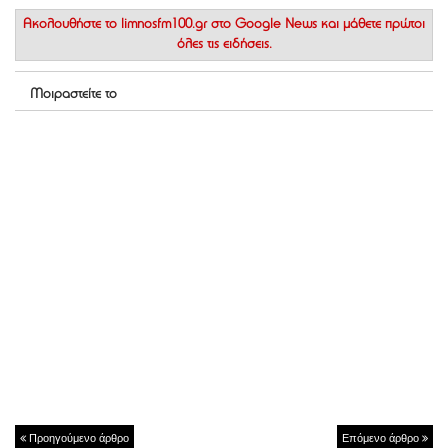
Ακολουθήστε το
limnosfm100.gr στο Google News
και μάθετε πρώτοι
όλες τις ειδήσεις.
Μοιραστείτε το
Προηγούμενο άρθρο
Επόμενο άρθρο