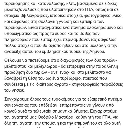
τυροκόμησης και κατανάλωσης, κλπ., βασισμένα σε ειδικές
μελέτες/αναλύσεις που υλοποιήθηκαν στο ΓΠΑ, όπως και σε
στοιχεία βιβλιογραφίας, ιστορικά στοιχεία, φωτογραφικό υλικό,
και ασφαλώς στη συλλογική γνώση και εμπειρία των
τυροκόμων. Είναι πραγματικά ένα πόνημα ολοκληρωμένο και
υποδειγματικό ως προς το εύρος και το βάθος των
πληροφοριών που εμπεριέχει, περιλαμβάνοντας ασφαλώς
πολλά στοιχεία που θα αξιοποιηθούν και στο μέλλον για την
ανάδειξη αυτού του εμβληματικού τυριού της Λήμνου.
Θέλουμε να πιστεύουμε ότι ο διαχωρισμός των δυο τυριών-
μελίπαστου και μελίχλωρου - θα επιτρέψει στην παράλληλη
προώθηση δυο τυριών - αντί ενός- και στο μελίπαστο να
ξαναβρεί τη θέση του ως ένα τυρί ώριμο, ποιοτικό που
συνδέεται με τις ιδιαίτερες αγροτο - κτηνοτροφικές παραδόσεις
του νησιού.
Συγχαίρουμε όλους τους τυροκόμους για το εξαιρετικό πνεύμα
συνεργασίας που επέδειξαν, επιτρέποντας να γίνουν από
κοινού αυτά τα τελευταία σημαντικά βήματα. Ευχαριστούμε
τον αγαπητό μας Θεόφιλο Μασούρα, καθηγητή του ΓΠΑ, για
όλη την αγάπη, την υπομονή και την επιμονή του σε όλο αυτή