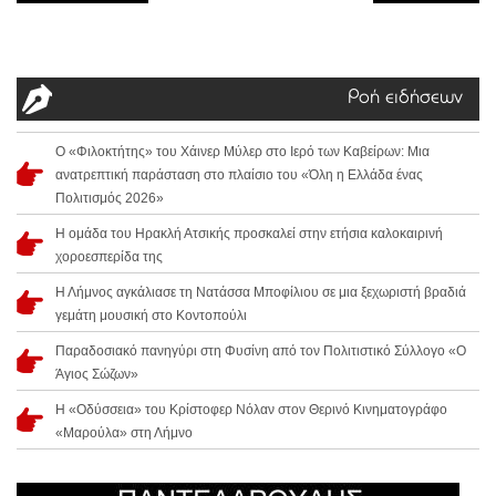
Ροή ειδήσεων
Ο «Φιλοκτήτης» του Χάινερ Μύλερ στο Ιερό των Καβείρων: Μια
ανατρεπτική παράσταση στο πλαίσιο του «Όλη η Ελλάδα ένας
Πολιτισμός 2026»
Η ομάδα του Ηρακλή Ατσικής προσκαλεί στην ετήσια καλοκαιρινή
χοροεσπερίδα της
Η Λήμνος αγκάλιασε τη Νατάσσα Μποφίλιου σε μια ξεχωριστή βραδιά
γεμάτη μουσική στο Κοντοπούλι
Παραδοσιακό πανηγύρι στη Φυσίνη από τον Πολιτιστικό Σύλλογο «Ο
Άγιος Σώζων»
Η «Οδύσσεια» του Κρίστοφερ Νόλαν στον Θερινό Κινηματογράφο
«Μαρούλα» στη Λήμνο