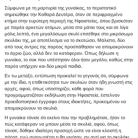
Σύμφωνα με τη μαρτυρία της γυναίκας, το περιστατικό
σημειώθηκε την Καθαρά Δευτέρα, όταν σε περιφραγμένο
κτήμα στην ευρύτερη περιοχή της Ηφαιστείας, όπου βρισκόταν
με παρέα αρκετών ατόμων, μέσα στα μάτια τους και σε λίγα
μόλις λεπτά, ένα μεγαλόσωμο σκυλί επιτέθηκε στο μικρόσωμο
σκυλάκι της, με αποτέλεσμα να το σκοτώσει. Μάλιστα, δύο
από τους άντρες της παρέας προσπάθησαν να απομακρύνουν
το άγριο ζώο, αλλά δεν τα κατάφεραν. Όπως δήλωσε η
γυναίκα, το σοκ που υπέστησαν όλοι ήταν μεγάλο, καθώς στην
παρέα υπήρχαν και δύο μικρά παιδιά.
Εν τω μεταξύ, εντύπωση προκαλεί το γεγονός ότι, σύμφωνα
με την ίδια, η επιθετικότητα των σκυλιών όταν ήδη γνωστή στις
αρχές, αφού, όπως υποστηρίζει, κάθε φορά που
προγραμματιζόταν εκδήλωση στην Ηφαιστεία, έστελναν
προειδοποιητικό έγγραφο στους ιδιοκτήτες, προκειμένου να
απομακρύνουν τα σκυλιά.
Η γυναίκα τόνισε ότι εκείνο που την προβλημάτισε, ήταν το
πώς κατάφεραν να μπουν μέσα τα σκυλιά, αφού, όπως
τόνισε, δόθηκε ιδιαίτερη προσοχή ώστε να είναι κλειστή η
πόρτα, ενώ αναρωτιέται τι θα γινόταν, αν αντί για το σκυλάκι,