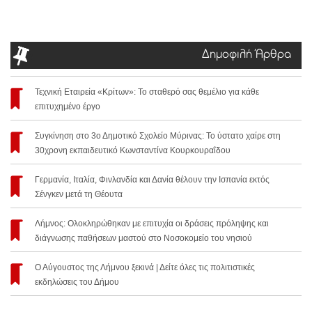
Δημοφιλή Άρθρα
Τεχνική Εταιρεία «Κρίτων»: Το σταθερό σας θεμέλιο για κάθε
επιτυχημένο έργο
Συγκίνηση στο 3ο Δημοτικό Σχολείο Μύρινας: Το ύστατο χαίρε στη
30χρονη εκπαιδευτικό Κωνσταντίνα Κουρκουραΐδου
Γερμανία, Ιταλία, Φινλανδία και Δανία θέλουν την Ισπανία εκτός
Σένγκεν μετά τη Θέουτα
Λήμνος: Ολοκληρώθηκαν με επιτυχία οι δράσεις πρόληψης και
διάγνωσης παθήσεων μαστού στο Νοσοκομείο του νησιού
Ο Αύγουστος της Λήμνου ξεκινά | Δείτε όλες τις πολιτιστικές
εκδηλώσεις του Δήμου