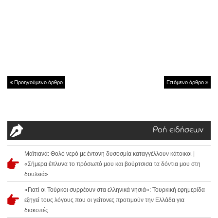
Προηγούμενο άρθρο
Επόμενο άρθρο
Ροή ειδήσεων
Μαϊτιανά: Θολό νερό με έντονη δυσοσμία καταγγέλλουν κάτοικοι |
«Σήμερα έπλυνα το πρόσωπό μου και βούρτσισα τα δόντια μου στη
δουλειά»
«Γιατί οι Τούρκοι συρρέουν στα ελληνικά νησιά»: Τουρκική εφημερίδα
εξηγεί τους λόγους που οι γείτονες προτιμούν την Ελλάδα για
διακοπές