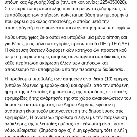
υπόψη κας Αργυρής Χαβιά (τηλ. επικοινωνίας: 2254350028).
Στην περίπτωση αποστολής των αιτήσεων ταχυδρομικώς το
εμπρόθεσμο των αιτήσεων κρίνεται με βάση την ημερομηνία
που φέρει ο φάκελος αποστολής, ο οποίος μετά την
αποσφράγισή του επισυνάπτεται στην αίτηση των υποψηφίων.
Κάθε υποψήφιος δικαιούται να υποβάλει μία μόνο αίτηση και
για θέσεις μίας μόνο κατηγορίας προσωπικού (ΠΕ ή ΤΕ ή ΔΕ).
Η σώρευση θέσεων διαφορετικών κατηγοριών προσωπικού
σε μία ή περισσότερες αιτήσεις συνεπάγεται αυτοδικαίως σε
κάθε περίπτωση ακύρωση όλων των αιτήσεων και
αποκλεισμό του υποψηφίου από την περαιτέρω διαδικασία.
Η προθεσμία υποβολής των αιτήσεων είναι δέκα (10) ημέρες
(υπολογιζόμενες ημερολογιακά) και αρχίζει από την επόμενη
ημέρα της τελευταίας δημοσίευσης της παρούσας σε τοπικές
εφημερίδες ή της ανάρτησής της στο χώρο ανακοινώσεων του
δημοτικού καταστήματος του Δήμου Λήμνου, εφόσον η
ανάρτηση είναι τυχόν μεταγενέστερη της δημοσίευσης στις
εφημερίδες. Η ανωτέρω προθεσμία λήγει με την παρέλευση
ολόκληρης της τελευταίας ημέρας και εάν αυτή είναι, κατά
νόμο, εξαιρετέα (δημόσια αργία) ή μη εργάσιμη, τότε η λήξη
της προθεσμίας μετατίθεται την επόμενη εργάσιμη ημέρα.