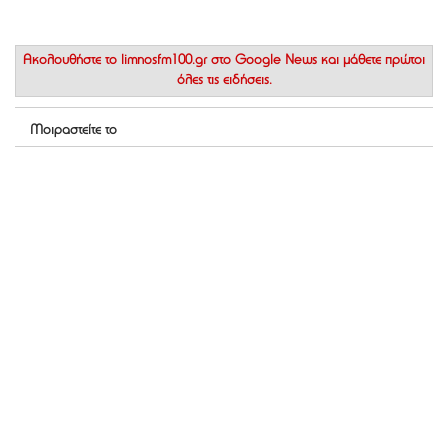
Ακολουθήστε το
limnosfm100.gr στο Google News
και μάθετε πρώτοι
όλες τις ειδήσεις.
Μοιραστείτε το