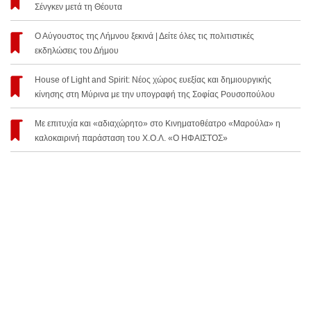
Σένγκεν μετά τη Θέουτα
Ο Αύγουστος της Λήμνου ξεκινά | Δείτε όλες τις πολιτιστικές
εκδηλώσεις του Δήμου
House of Light and Spirit: Νέος χώρος ευεξίας και δημιουργικής
κίνησης στη Μύρινα με την υπογραφή της Σοφίας Ρουσοπούλου
Με επιτυχία και «αδιαχώρητο» στο Κινηματοθέατρο «Μαρούλα» η
καλοκαιρινή παράσταση του Χ.Ο.Λ. «Ο ΗΦΑΙΣΤΟΣ»