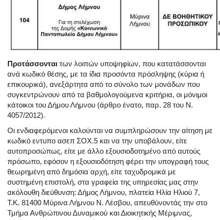
Προτάσσονται
των λοιπών υποψηφίων, που κατατάσσονται
ανά κωδικό θέσης, με τα ίδια προσόντα πρόσληψης (κύρια ή
επικουρικά), ανεξάρτητα από το σύνολο των μονάδων που
συγκεντρώνουν από τα βαθμολογούμενα κριτήρια, οι μόνιμοι
κάτοικοι του Δήμου Λήμνου (άρθρο ένατο, παρ. 28 του Ν.
4057/2012).
Οι ενδιαφερόμενοι καλούνται να συμπληρώσουν την αίτηση με
κωδικό εντυπο ασεπ ΣΟΧ.5 και να την υποβάλουν, είτε
αυτοπροσώπως, είτε με άλλο εξουσιοδοτημένο από αυτούς
πρόσωπο, εφόσον η εξουσιοδότηση φέρει την υπογραφή τους
θεωρημένη από δημόσια αρχή, είτε ταχυδρομικά με
συστημένη επιστολή, στα γραφεία της υπηρεσίας μας στην
ακόλουθη διεύθυνση: Δήμος Λήμνου, πλατεία Ηλία Ηλιού 7,
Τ.Κ. 81400 Μύρινα Λήμνου Ν. Λέσβου, απευθύνοντάς την στο
Τμήμα Ανθρώπινου Δυναμικού και Διοικητικής Μέριμνας,