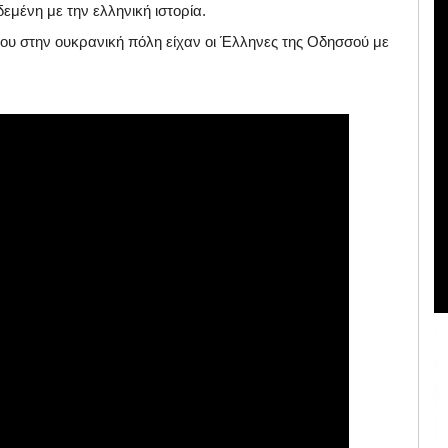
εμένη με την ελληνική ιστορία.
ου στην ουκρανική πόλη είχαν οι Έλληνες της Οδησσού με