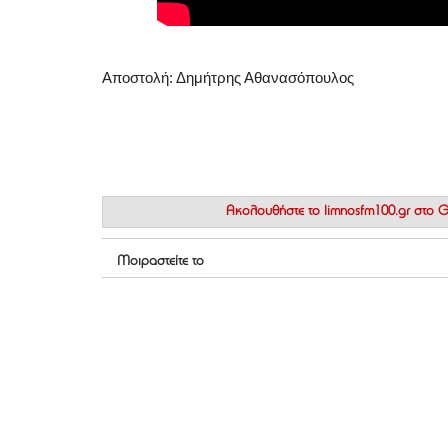
Aποστολή: Δημήτρης Αθανασόπουλος
Ακολουθήστε το
limnosfm100.gr στο
Μοιραστείτε το