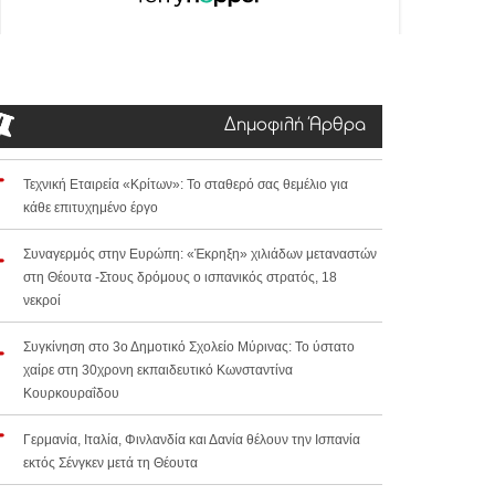
Δημοφιλή Άρθρα
Τεχνική Εταιρεία «Κρίτων»: Το σταθερό σας θεμέλιο για
κάθε επιτυχημένο έργο
Συναγερμός στην Ευρώπη: «Έκρηξη» χιλιάδων μεταναστών
στη Θέουτα -Στους δρόμους ο ισπανικός στρατός, 18
νεκροί
Συγκίνηση στο 3ο Δημοτικό Σχολείο Μύρινας: Το ύστατο
χαίρε στη 30χρονη εκπαιδευτικό Κωνσταντίνα
Κουρκουραΐδου
Γερμανία, Ιταλία, Φινλανδία και Δανία θέλουν την Ισπανία
εκτός Σένγκεν μετά τη Θέουτα