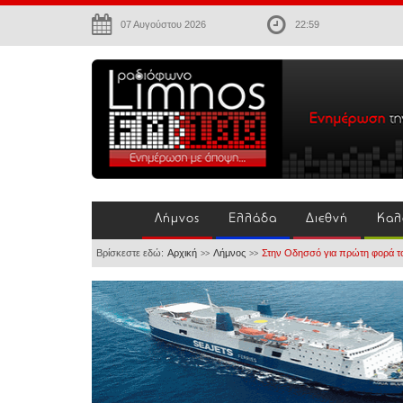
07 Αυγούστου 2026
22:59
Λήμνος
Ελλάδα
Διεθνή
Καλ
Βρίσκεστε εδώ:
Αρχική
Λήμνος
Στην Οδησσό για πρώτη φορά τ
>>
>>