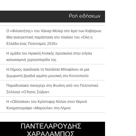
Ροή ειδήσεων
Ο «Φιλοκτήτης» του Χάινερ Μύλερ στο Ιερό των Καβείρων:
Μια ανατρεπτική παράσταση στο πλαίσιο του «Όλη η
Ελλάδα ένας Πολιτισμός 2026»
Η ομάδα του Ηρακλή Ατσικής προσκαλεί στην ετήσια
καλοκαιρινή χοροεσπερίδα της
Η Λήμνος αγκάλιασε τη Νατάσσα Μποφίλιου σε μια
ξεχωριστή βραδιά γεμάτη μουσική στο Κοντοπούλι
Παραδοσιακό πανηγύρι στη Φυσίνη από τον Πολιτιστικό
Σύλλογο «Ο Άγιος Σώζων»
Η «Οδύσσεια» του Κρίστοφερ Νόλαν στον Θερινό
Κινηματογράφο «Μαρούλα» στη Λήμνο