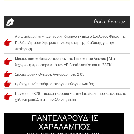
Ροή ειδήσεων
Αντωνιάδειο: Για «πανηγυρική δικαίωση» μιλά ο Σύλλογος Φίλων της
Παλιάς Μητρόπολης μετά την ακύρωση της σύμβασης για την
περίφραξη
Μύρισε φρεσκοψημένο τσουρέκι στο Γηροκομείο Λήμνου | Μια
ξεχωριστή προσφορά από τον ΑΒ Βασιλόπουλο και τη ΣΑΕΚ
Σίλκεμποργκ - Οντένσε: Αντίδραση στο 2.65!
Ιερά αγρυπνία απόψε στον Άγιο Γεώργιο Πλατέος
Παγκόσμιο Κ20: Τρομερή κούρσα για την Ιακωβάκη που κατέκτησε το
χάλκινο μετάλλιο με πανελλήνιο ρεκόρ