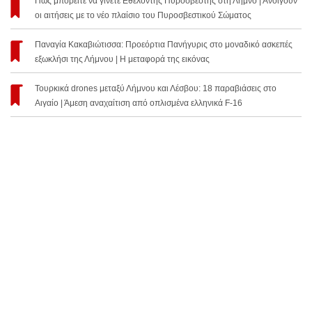
Πώς μπορείτε να γίνετε Εθελοντής Πυροσβέστης στη Λήμνο | Ανοίγουν
οι αιτήσεις με το νέο πλαίσιο του Πυροσβεστικού Σώματος
Παναγία Κακαβιώτισσα: Προεόρτια Πανήγυρις στο μοναδικό ασκεπές
εξωκλήσι της Λήμνου | Η μεταφορά της εικόνας
Τουρκικά drones μεταξύ Λήμνου και Λέσβου: 18 παραβιάσεις στο
Αιγαίο | Άμεση αναχαίτιση από οπλισμένα ελληνικά F-16