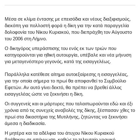
Μέσα σε κλίμα έντασης με επεισόδια και νέους διαξιφισμούς,
διεκόπη για πολλοστή φορά η δίκη για την κατά παραγγελία
δολοφονία του Νίκου Κυριακού, που διεπράχθη τον Αύγουστο
του 2006 στη Λήμνο.
Ο δικηγόρος υπεράσπισης του ενός εκ των τριών που
κατηγορούνται για ηθική αυτουργία, υπέβαλε και νέα μήνυση
για μεταγενέστερο γεγονός, κατά της εισαγγελέως.
Παράλληλα κατέθεσε αίτημα αυτοεξαίρεσης η εισαγγελέας,
για την οποία σήμερα το πρωί θα αποφανθεί το Συμβούλιο
Εφετών. Αν αυτό γίνει δεκτό, θα πρέπει να βρεθεί άλλος
εισαγγελέας ώστε να ξεκινήσει η δίκη.
Οι συγγενείς και οι μάρτυρες που ταλαιπωρούνται εδώ και έξι
χρόνια από τις συνεχείς αναβολές της δίκης, ξέσπασαν χθες το
πρωί στα δικαστήρια της Μυτιλήνης, ζητώντας να ξεκινήσει
άμεσα η διαδικασία.
Η μητέρα και τα αδέλφια του άτυχου Νίκου Κυριακού
βρέθηκαν σε απόγνωση, καθώς το τελευταίο χρονικό