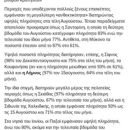
Περιοχές που υποδέχονται πολλούς ξένους επισκέπτες
εμφάνισαν τη μεγαλύτερη «ανθεκτικότητα» διατηρώντας
υψηλές πληρότητες στα τέλη Αυγούστου. Τέτοια παραδείγματα
αποτελούν προορισμοί όπως η Σαντορίνη, η οποία τη δεύτερη
βδομάδα του Αυγούστου κατέγραφει πληρότητα 83% ενώ την
τελευταία του ίδιου μήνα 77%. Αντίθετα, στη Μύκονο τα
ποσοστά έπεσαν από το 87% στο 61%.
Υψηλά ποσοστά πληρότητας διατήρησαν, επίσης, η Σίφνος
(98% τον Δεκαπενταύγουστο και 75% στα τέλη του μήνα), τα
Κουφονήσια (αν και η πληρότητα μειώθηκε από 93% σε 61%),
αλλά και
η Λήμνος
(97% τον 15αύγουστο, 64% στα τέλη του
μήνα).
Την ίδια στιγμή, διατηρούν μεγάλο μέρος της πελατείας
περιοχές όπως η Σκιάθος (97% πληρότητα τη δεύτερη
βδομάδα Αυγούστου, 67% την τελευταία του μήνα), αλλά και η
Σιθωνία της Χαλκιδικής, η οποία εμφάνισε πληρότητα 93% ως
τις 15 Αυγούστου και 71% στο τέλος του μήνα.
Στα νησιά του Ιονίου, οι Παξοί εμφάνισαν υψηλή πληρότητα,
άνω του 80%, ακόμα και την τελευταία βδομάδα του