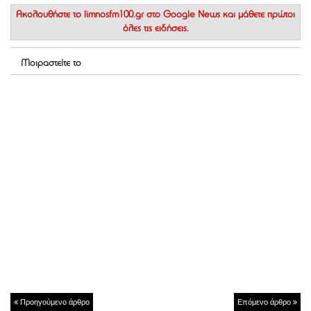
Ακολουθήστε το
limnosfm100.gr στο Google News
και μάθετε πρώτοι
όλες τις ειδήσεις.
Μοιραστείτε το
Προηγούμενο άρθρο
Επόμενο άρθρο