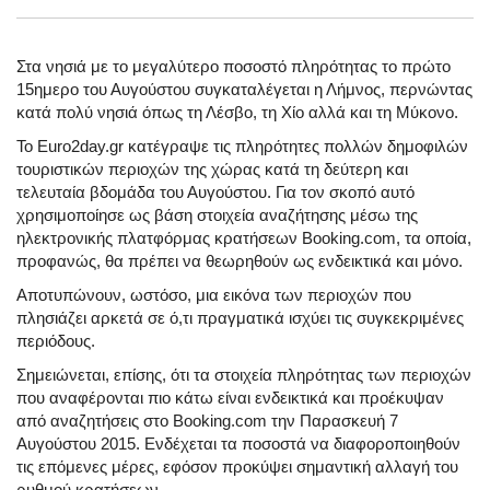
Στα νησιά με το μεγαλύτερο ποσοστό πληρότητας το πρώτο
15ημερο του Αυγούστου συγκαταλέγεται η Λήμνος, περνώντας
κατά πολύ νησιά όπως τη Λέσβο, τη Χίο αλλά και τη Μύκονο.
Το Euro2day.gr κατέγραψε τις πληρότητες πολλών δημοφιλών
τουριστικών περιοχών της χώρας κατά τη δεύτερη και
τελευταία βδομάδα του Αυγούστου. Για τον σκοπό αυτό
χρησιμοποίησε ως βάση στοιχεία αναζήτησης μέσω της
ηλεκτρονικής πλατφόρμας κρατήσεων Booking.com, τα οποία,
προφανώς, θα πρέπει να θεωρηθούν ως ενδεικτικά και μόνο.
Αποτυπώνουν, ωστόσο, μια εικόνα των περιοχών που
πλησιάζει αρκετά σε ό,τι πραγματικά ισχύει τις συγκεκριμένες
περιόδους.
Σημειώνεται, επίσης, ότι τα στοιχεία πληρότητας των περιοχών
που αναφέρονται πιο κάτω είναι ενδεικτικά και προέκυψαν
από αναζητήσεις στο Booking.com την Παρασκευή 7
Αυγούστου 2015. Ενδέχεται τα ποσοστά να διαφοροποιηθούν
τις επόμενες μέρες, εφόσον προκύψει σημαντική αλλαγή του
ρυθμού κρατήσεων