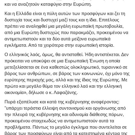
και να αναζητούν καταφύγιο στην Ευρώπη.
Και η Ελλάδα είναι η πύλη αυτών των προσφύγων και ζει τη
δυστυχία τους και δυστυχεί μαζί τους και η ίδια. Επιτέλους
πρέπει να αναληφθεί μια μεγάλη ευρωπαϊκή πρωτοβουλία,
από μια Ευρώπη δυστυχώς που παρακμάζει, προκειμένου να
αντιμετωπιστούν και τα δύο αυτά μείζονα ευρωπαϊκά
εγκλήματα. Από τα χειρότερα στην ευρωπαϊκή ιστορία.
Ο ελληνικός λαός, όμως, θα αντισταθεί. Ήδη αντιστέκεται. Δεν
πρόκειται να υποκύψει σε μια Ευρωπαϊκή Ένωση η οποία
μετεξελίσσεται σε ένα καθεστώς ολοκληρωτικό, τυραννικό σε
βάρος των ανθρώπων, σε βάρος των κοινωνιών, όχι μόνο της
ευρύτερης περιοχής μας, αλλά και της ίδιας της Ευρώπης. Με
πρώτο και μεγάλο θύμα τον ελληνικό λαό και την ελληνική
οικονομία», δήλωσε ο κ. Λαφαζάνης.
Πυρά εξαπέλυσε και κατά της κυβέρνησης αναφέροντας:
"υπάρχει τεράστια έλλειψη συντονισμού και οργάνωσης από
την πλευρά της κυβέρνησης και αδυναμία διάθεσης πόρων,
προκειμένου στοιχειωδώς να αντιμετωπιστούν αυτά τα
προβλήματα. Πάντως το μεγάλο έγκλημα που συντελείται σε
βάρος των προσφύγων είναι από τα κατεστημένα κέντρα της