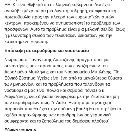
ΕΕ. Κι είναι θλιβερό ότι η ελληνική κυβέρνηση δεν έχει
αναλάβει μέχρι τώρα μια δυνατή, τολμηρή, αποφασιστική
πρωτοβουλία προς την πλευρά των ευρωπαϊκών αυτών
κέντρων, προκειμένου να αντιμετωπιστεί το πρόβλημα των
προσφύγων. Αυτό το πρόβλημα είναι μια μελανή σελίδα, ίσως
η μελανότερη σελίδα των τελευταίων δεκαετιών για την
κατεστημένη Ευρώπη.
Επίσκεψη σε αεροδρόμιο και νοσοκομείο
Νωρίτερα ο Παναγιώτης Λαφαζάνης πραγματοποίησε
συναντήσεις με εκπροσώπους των εργαζομένων του
Αερολιμένα Μυτιλήνης και του Νοσοκομείου Μυτιλήνης. "Το
Εθνικό Σύστημα Υγείας είναι ένα από τα μεγαλύτερα θύματα
των μνημονίων και τα προβλήματα που ταλανίζουν τα
νοσοκομεία μας είναι πολλά και σοβαρά" τόνισε ο κ.
Λαφαζάνης, ενώ δήλωσε αναφορικά με την ιδιωτικοποίηση
των αεροδρομίων πως: "η Λαϊκή Ενότητα με την ισχυρή
παρουσία που θα έχει στην επόμενη βουλή θα αποτρέψει τα
σχέδια παραχώρησης των αεροδρομίων σε γερμανικά
συμφέροντα και το ξεπούλημα του δημόσιου πλούτου".
Εθνικό νόμισμα