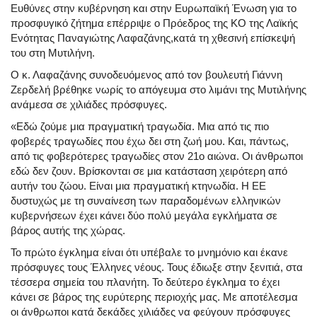
Ευθύνες στην κυβέρνηση και στην Ευρωπαϊκή Ένωση για το
προσφυγικό ζήτημα επέρριψε ο Πρόεδρος της ΚΟ της Λαϊκής
Ενότητας Παναγιώτης Λαφαζάνης,κατά τη χθεσινή επίσκεψή
του στη Μυτιλήνη.
Ο κ. Λαφαζάνης συνοδευόμενος από τον βουλευτή Γιάννη
Ζερδελή βρέθηκε νωρίς το απόγευμα στο λιμάνι της Μυτιλήνης
ανάμεσα σε χιλιάδες πρόσφυγες.
«Εδώ ζούμε μια πραγματική τραγωδία. Μια από τις πιο
φοβερές τραγωδίες που έχω δει στη ζωή μου. Και, πάντως,
από τις φοβερότερες τραγωδίες στον 21ο αιώνα. Οι άνθρωποι
εδώ δεν ζουν. Βρίσκονται σε μια κατάσταση χειρότερη από
αυτήν του ζώου. Είναι μια πραγματική κτηνωδία. Η ΕΕ
δυστυχώς με τη συναίνεση των παραδομένων ελληνικών
κυβερνήσεων έχει κάνει δύο πολύ μεγάλα εγκλήματα σε
βάρος αυτής της χώρας.
Το πρώτο έγκλημα είναι ότι υπέβαλε το μνημόνιο και έκανε
πρόσφυγες τους Έλληνες νέους. Τους έδιωξε στην ξενιτιά, στα
τέσσερα σημεία του πλανήτη. Το δεύτερο έγκλημα το έχει
κάνει σε βάρος της ευρύτερης περιοχής μας. Με αποτέλεσμα
οι άνθρωποι κατά δεκάδες χιλιάδες να φεύγουν πρόσφυγες