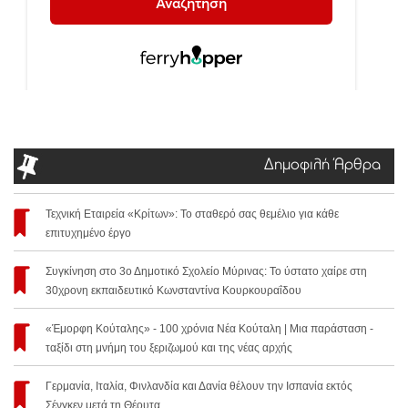
Δημοφιλή Άρθρα
Τεχνική Εταιρεία «Κρίτων»: Το σταθερό σας θεμέλιο για κάθε
επιτυχημένο έργο
Συγκίνηση στο 3ο Δημοτικό Σχολείο Μύρινας: Το ύστατο χαίρε στη
30χρονη εκπαιδευτικό Κωνσταντίνα Κουρκουραΐδου
«Έμορφη Κούταλης» - 100 χρόνια Νέα Κούταλη | Μια παράσταση -
ταξίδι στη μνήμη του ξεριζωμού και της νέας αρχής
Γερμανία, Ιταλία, Φινλανδία και Δανία θέλουν την Ισπανία εκτός
Σένγκεν μετά τη Θέουτα