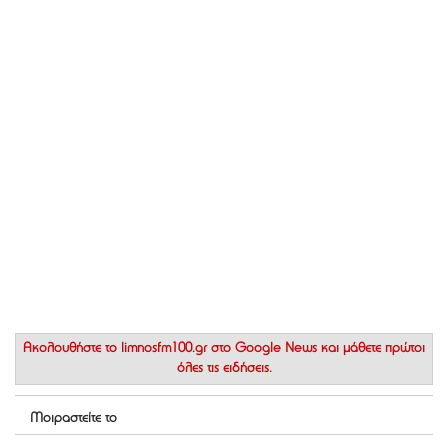
Ακολουθήστε το
limnosfm100.gr στο Google News
και μάθετε πρώτοι
όλες τις ειδήσεις.
Μοιραστείτε το