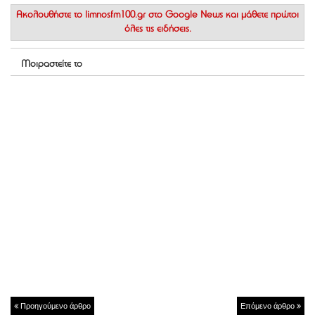
Ακολουθήστε το
limnosfm100.gr στο Google News
και μάθετε πρώτοι
όλες τις ειδήσεις.
Μοιραστείτε το
Προηγούμενο άρθρο
Επόμενο άρθρο