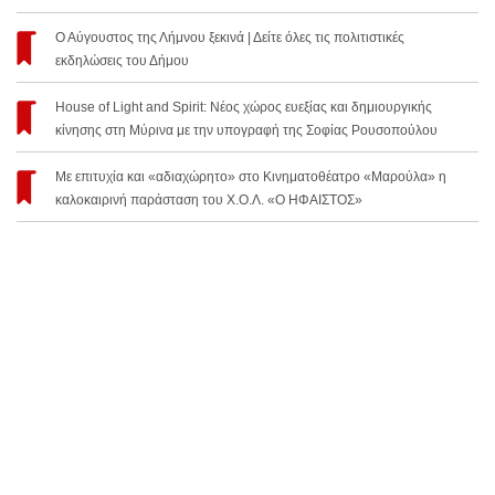
Ο Αύγουστος της Λήμνου ξεκινά | Δείτε όλες τις πολιτιστικές
εκδηλώσεις του Δήμου
House of Light and Spirit: Νέος χώρος ευεξίας και δημιουργικής
κίνησης στη Μύρινα με την υπογραφή της Σοφίας Ρουσοπούλου
Με επιτυχία και «αδιαχώρητο» στο Κινηματοθέατρο «Μαρούλα» η
καλοκαιρινή παράσταση του Χ.Ο.Λ. «Ο ΗΦΑΙΣΤΟΣ»