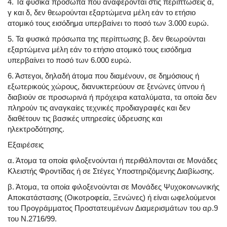
4. Τα φυσικά πρόσωπα που αναφέρονται στις περιπτώσεις α,
γ και δ, δεν θεωρούνται εξαρτώμενα μέλη εάν το ετήσιο
ατομικό τους εισόδημα υπερβαίνει το ποσό των 3.000 ευρώ.
5. Τα φυσικά πρόσωπα της περίπτωσης β. δεν θεωρούνται
εξαρτώμενα μέλη εάν το ετήσιο ατομικό τους εισόδημα
υπερβαίνει το ποσό των 6.000 ευρώ.
6. Άστεγοι, δηλαδή άτομα που διαμένουν, σε δημόσιους ή
εξωτερικούς χώρους, διανυκτερεύουν σε ξενώνες ύπνου ή
διαβιούν σε προσωρινά ή πρόχειρα καταλύματα, τα οποία δεν
πληρούν τις αναγκαίες τεχνικές προδιαγραφές και δεν
διαθέτουν τις βασικές υπηρεσίες ύδρευσης και
ηλεκτροδότησης.
Εξαιρέσεις
α. Άτομα τα οποία φιλοξενούνται ή περιθάλπονται σε Μονάδες
Κλειστής Φροντίδας ή σε Στέγες Υποστηριζόμενης Διαβίωσης.
β. Άτομα, τα οποία φιλοξενούνται σε Μονάδες Ψυχοκοινωνικής
Αποκατάστασης (Οικοτροφεία, Ξενώνες) ή είναι ωφελούμενοι
του Προγράμματος Προστατευμένων Διαμερισμάτων του αρ.9
του Ν.2716/99.