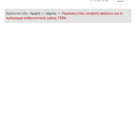
Βρίσκεστε εδώ:
Αρχική
Λήμνος
Παράταση στην υποβολή αιτήσεων για το
>>
>>
πρόγραμμα ανθρωπιστικής κρίσης ΤΕΒΑ