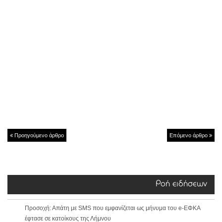
Προηγούμενο άρθρο
Επόμενο άρθρο
Ροή ειδήσεων
Προσοχή: Απάτη με SMS που εμφανίζεται ως μήνυμα του e-ΕΦΚΑ
έφτασε σε κατοίκους της Λήμνου