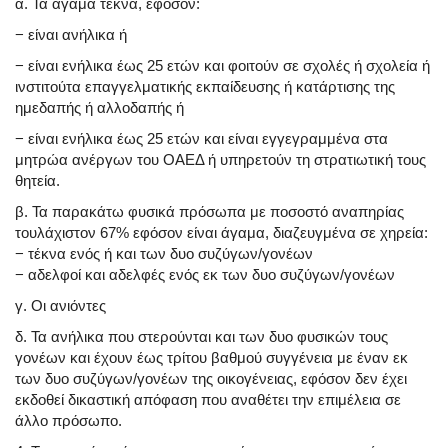
α. Τα άγαμα τέκνα, εφόσον:
− είναι ανήλικα ή
− είναι ενήλικα έως 25 ετών και φοιτούν σε σχολές ή σχολεία ή
ινστιτούτα επαγγελματικής εκπαίδευσης ή κατάρτισης της
ημεδαπής ή αλλοδαπής ή
− είναι ενήλικα έως 25 ετών και είναι εγγεγραμμένα στα
μητρώα ανέργων του ΟΑΕΔ ή υπηρετούν τη στρατιωτική τους
θητεία.
β. Τα παρακάτω φυσικά πρόσωπα με ποσοστό αναπηρίας
τουλάχιστον 67% εφόσον είναι άγαμα, διαζευγμένα σε χηρεία:
− τέκνα ενός ή και των δυο συζύγων/γονέων
− αδελφοί και αδελφές ενός εκ των δυο συζύγων/γονέων
γ. Οι ανιόντες
δ. Τα ανήλικα που στερούνται και των δυο φυσικών τους
γονέων και έχουν έως τρίτου βαθμού συγγένεια με έναν εκ
των δυο συζύγων/γονέων της οικογένειας, εφόσον δεν έχει
εκδοθεί δικαστική απόφαση που αναθέτει την επιμέλεια σε
άλλο πρόσωπο.