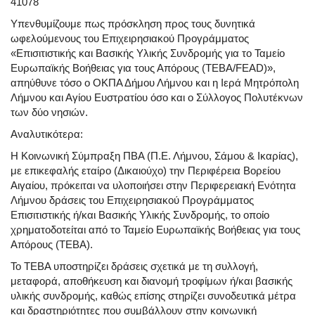
41078
Υπενθυμίζουμε πως πρόσκληση προς τους δυνητικά
ωφελούμενους του Επιχειρησιακού Προγράμματος
«Επισιτιστικής και Βασικής Υλικής Συνδρομής για το Ταμείο
Ευρωπαϊκής Βοήθειας για τους Απόρους (ΤΕΒΑ/FEAD)»,
απηύθυνε τόσο ο ΟΚΠΑ Δήμου Λήμνου και η Ιερά Μητρόπολη
Λήμνου και Αγίου Ευστρατίου όσο και ο Σύλλογος Πολυτέκνων
των δύο νησιών.
Αναλυτικότερα:
Η Κοινωνική Σύμπραξη ΠΒΑ (Π.Ε. Λήμνου, Σάμου & Ικαρίας),
με επικεφαλής εταίρο (Δικαιούχο) την Περιφέρεια Βορείου
Αιγαίου, πρόκειται να υλοποιήσει στην Περιφερειακή Ενότητα
Λήμνου δράσεις του Επιχειρησιακού Προγράμματος
Επισιτιστικής ή/και Βασικής Υλικής Συνδρομής, το οποίο
χρηματοδοτείται από το Ταμείο Ευρωπαϊκής Βοήθειας για τους
Απόρους (ΤΕΒΑ).
Το ΤΕΒΑ υποστηρίζει δράσεις σχετικά με τη συλλογή,
μεταφορά, αποθήκευση και διανομή τροφίμων ή/και βασικής
υλικής συνδρομής, καθώς επίσης στηρίζει συνοδευτικά μέτρα
και δραστηριότητες που συμβάλλουν στην κοινωνική