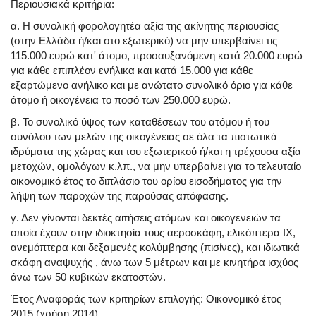
Περιουσιακά κριτήρια:
α. Η συνολική φορολογητέα αξία της ακίνητης περιουσίας
(στην Ελλάδα ή/και στο εξωτερικό) να μην υπερβαίνει τις
115.000 ευρώ κατ' άτομο, προσαυξανόμενη κατά 20.000 ευρώ
για κάθε επιπλέον ενήλικα και κατά 15.000 για κάθε
εξαρτώμενο ανήλικο και με ανώτατο συνολικό όριο για κάθε
άτομο ή οικογένεια το ποσό των 250.000 ευρώ.
β. Το συνολικό ύψος των καταθέσεων του ατόμου ή του
συνόλου των μελών της οικογένειας σε όλα τα πιστωτικά
ιδρύματα της χώρας και του εξωτερικού ή/και η τρέχουσα αξία
μετοχών, ομολόγων κ.λπ., να μην υπερβαίνει για το τελευταίο
οικονομικό έτος το διπλάσιο του ορίου εισοδήματος για την
λήψη των παροχών της παρούσας απόφασης.
γ. Δεν γίνονται δεκτές αιτήσεις ατόμων και οικογενειών τα
οποία έχουν στην ιδιοκτησία τους αεροσκάφη, ελικόπτερα IX,
ανεμόπτερα και δεξαμενές κολύμβησης (πισίνες), και ιδιωτικά
σκάφη αναψυχής , άνω των 5 μέτρων και με κινητήρα ισχύος
άνω των 50 κυβικών εκατοστών.
Έτος Αναφοράς των κριτηρίων επιλογής: Οικονομικό έτος
2015 (χρήση 2014)