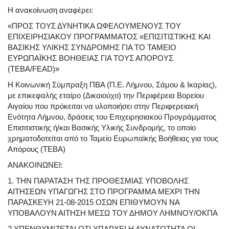
Η ανακοίνωση αναφέρει:
«ΠΡΟΣ ΤΟΥΣ ΔΥΝΗΤΙΚΑ ΩΦΕΛΟΥΜΕΝΟΥΣ ΤΟΥ
ΕΠΙΧΕΙΡΗΣΙΑΚΟΥ ΠΡΟΓΡΑΜΜΑΤΟΣ «ΕΠΙΣΙΤΙΣΤΙΚΗΣ ΚΑΙ
ΒΑΣΙΚΗΣ ΥΛΙΚΗΣ ΣΥΝΔΡΟΜΗΣ ΓΙΑ ΤΟ ΤΑΜΕΙΟ
ΕΥΡΩΠΑΪΚΗΣ ΒΟΗΘΕΙΑΣ ΓΙΑ ΤΟΥΣ ΑΠΟΡΟΥΣ
(ΤΕΒΑ/FEAD)»
Η Κοινωνική Σύμπραξη ΠΒΑ (Π.Ε. Λήμνου, Σάμου & Ικαρίας),
με επικεφαλής εταίρο (Δικαιούχο) την Περιφέρεια Βορείου
Αιγαίου που πρόκειται να υλοποιήσει στην Περιφερειακή
Ενότητα Λήμνου, δράσεις του Επιχειρησιακού Προγράμματος
Επισιτιστικής ή/και Βασικής Υλικής Συνδρομής, το οποίο
χρηματοδοτείται από το Ταμείο Ευρωπαϊκής Βοήθειας για τους
Απόρους (ΤΕΒΑ)
ΑΝΑΚΟΙΝΩΝΕΙ:
1. ΤΗΝ ΠΑΡΑΤΑΣΗ ΤΗΣ ΠΡΟΘΕΣΜΙΑΣ ΥΠΟΒΟΛΗΣ
ΑΙΤΗΣΕΩΝ ΥΠΑΓΩΓΗΣ ΣΤΟ ΠΡΟΓΡΑΜΜΑ ΜΕΧΡΙ ΤΗΝ
ΠΑΡΑΣΚΕΥΗ 21-08-2015 ΟΣΩΝ ΕΠΙΘΥΜΟΥΝ ΝΑ
ΥΠΟΒΑΛΟΥΝ ΑΙΤΗΣΗ ΜΕΣΩ ΤΟΥ ΔΗΜΟΥ ΛΗΜΝΟΥ/ΟΚΠΑ
2.ΥΠΕΝΘΥΜΙΖΕΤΑΙ ΟΤΙ ΥΠΑΡΧΕΙ Η ΔΥΝΑΤΟΤΗΤΑ ΟΙ