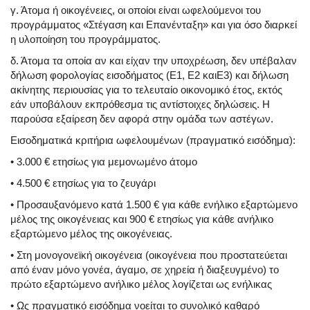
γ. Άτομα ή οικογένειες, οι οποίοι είναι ωφελούμενοι του
προγράμματος «Στέγαση και Επανένταξη» και για όσο διαρκεί
η υλοποίηση του προγράμματος.
δ. Άτομα τα οποία αν και είχαν την υποχρέωση, δεν υπέβαλαν
δήλωση φορολογίας εισοδήματος (Ε1, Ε2 καιΕ3) και δήλωση
ακίνητης περιουσίας για το τελευταίο οικονομικό έτος, εκτός
εάν υποβάλουν εκπρόθεσμα τις αντίστοιχες δηλώσεις. Η
παρούσα εξαίρεση δεν αφορά στην ομάδα των αστέγων.
Εισοδηματικά κριτήρια ωφελουμένων (πραγματικό εισόδημα):
• 3.000 € ετησίως για μεμονωμένο άτομο
• 4.500 € ετησίως για το ζευγάρι
• Προσαυξανόμενο κατά 1.500 € για κάθε ενήλικο εξαρτώμενο
μέλος της οικογένειας και 900 € ετησίως για κάθε ανήλικο
εξαρτώμενο μέλος της οικογένειας.
• Στη μονογονεϊκή οικογένεια (οικογένεια που προστατεύεται
από έναν μόνο γονέα, άγαμο, σε χηρεία ή διαξευγμένο) το
πρώτο εξαρτώμενο ανήλικο μέλος λογίζεται ως ενήλικας
• Ως πραγματικό εισόδημα νοείται το συνολικό καθαρό