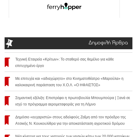
Δημοφιλή Άρθρα
Τεχνική Εταιρεία «Κρίτων»: Το σταθερό σας θεμέλιο για κάθε
επιτυχημένο έργο
Με επιτυχία και «αδιαχώρητο» στο Κινηματοθέατρο «Μαρούλα» η
καλοκαιρινή παράσταση του Χ.Ο.Λ. «Ο ΗΦΑΙΣΤΟΣ»
Σημαντική εξέλιξη: Επιστρέφει η πρωτοβουλία Μπουμπούρα | Ξανά σε
ισχύ το πρόγραμμα αερομεταφοράς για τη Λήμνο
Δημόσιο «ευχαριστώ» στους αδελφούς Ζαΐμη από τον πρόεδρο της
Ατσικής Ν. Κουκουλίθρα για την αποκατάσταση αγροτικού δρόμου
Νέα κίνητρα για τους γιατρούς των νησιών κάτω των 20.000 κατοίκων