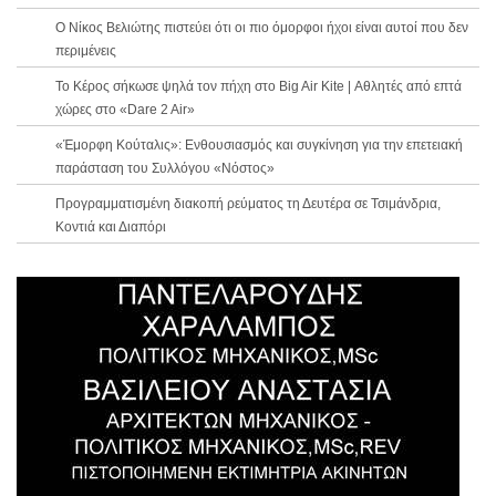
Ο Νίκος Βελιώτης πιστεύει ότι οι πιο όμορφοι ήχοι είναι αυτοί που δεν
περιμένεις
Το Κέρος σήκωσε ψηλά τον πήχη στο Big Air Kite | Αθλητές από επτά
χώρες στο «Dare 2 Air»
«Έμορφη Κούταλις»: Ενθουσιασμός και συγκίνηση για την επετειακή
παράσταση του Συλλόγου «Νόστος»
Προγραμματισμένη διακοπή ρεύματος τη Δευτέρα σε Τσιμάνδρια,
Κοντιά και Διαπόρι