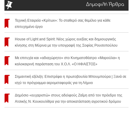
Δημοφιλή Άρθρα
Τεχνική Εταιρεία «Κρίτων»: Το σταθερό σας θεμέλιο για κάθε
επιτυχημένο έργο
House of Light and Spirit: Νέος χώρος ευεξίας και δημιουργικής
κίνησης στη Μύρινα με την υπογραφή της Σοφίας Ρουσοπούλου
Με επιτυχία και «αδιαχώρητο» στο Κινηματοθέατρο «Μαρούλα» η
καλοκαιρινή παράσταση του Χ.Ο.Λ. «Ο ΗΦΑΙΣΤΟΣ»
Σημαντική εξέλιξη: Επιστρέφει η πρωτοβουλία Μπουμπούρα | Ξανά σε
ισχύ το πρόγραμμα αερομεταφοράς για τη Λήμνο
Δημόσιο «ευχαριστώ» στους αδελφούς Ζαΐμη από τον πρόεδρο της
Ατσικής Ν. Κουκουλίθρα για την αποκατάσταση αγροτικού δρόμου