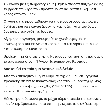
Σύμφωνα με τις πληροφορίες, η μικρή Νατάσσα πνίγηκε εχθές
το βράδυ την ώρα που προσπαθούσε να καταπιεί κομμάτι
κρέας από σουβλάκι.
Οι γονείς της προσπάθησαν να της προσφέρουν τις πρώτες
βοήθειες και να επαναφέρουν το κοριτσάκι, κάτι που όμως
δυστυχώς δεν στάθηκε δυνατό.
Λίγη ώρα αργότερα, μεταφέρθηκε χωρίς σφυγμό με
ασθενοφόρο του ΕΚΑΒ στο νοσοκομείο του νησιού, όπου και
διαπιστώθηκε ο θάνατός του.
Update:
Η κηδεία της μικρής Νατάσσας, θα γίνει σήμερα στις 6
το απόγευμα στον Ι.Ν Αγίου Παχωμίου στο Καρπάσι.
Ακολουθεί το επίσημο Αστυνομικό Δελτίο
Από το Αστυνομικό Τμήμα Μύρινας της Λήμνου διενεργείται
προανάκριση για το θάνατο ενός κοριτσιού (ημεδαπή) ηλικίας
3 ετών, που έλαβε χώρα χθες (21-07-2015) το βράδυ, στην
περιοχή Κοντοπούλι της Λήμνου.
Ειδικότερα, σύμφωνα με τα μέχρι τώρα στοιχεία της έρευνας,
η ανήλικη, βρισκόμενη στο σπίτι της, έχασε τις αισθήσεις της,