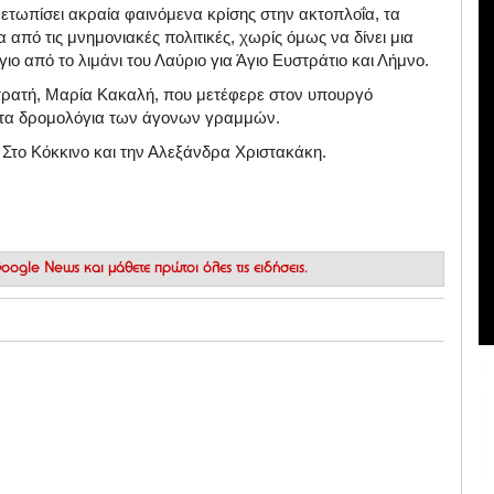
μετωπίσει ακραία φαινόμενα κρίσης στην ακτοπλοΐα, τα
α από τις μνημονιακές πολιτικές, χωρίς όμως να δίνει μια
ο από το λιμάνι του Λαύριο για Άγιο Ευστράτιο και Λήμνο.
Στρατή, Μαρία Κακαλή, που μετέφερε στον υπουργό
στα δρομολόγια των άγονων γραμμών.
Στο Κόκκινο και την Αλεξάνδρα Χριστακάκη.
 Google News
και μάθετε πρώτοι όλες τις ειδήσεις.