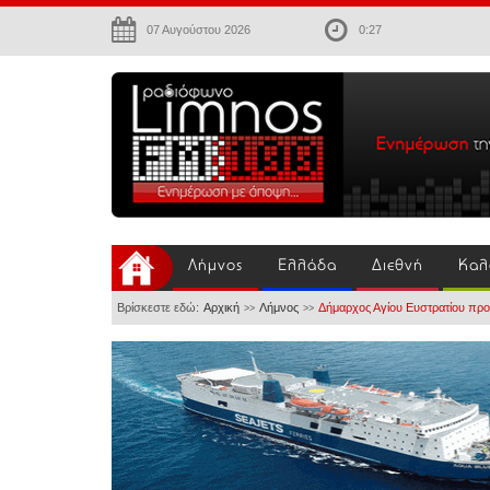
07 Αυγούστου 2026
0:27
Λήμνος
Ελλάδα
Διεθνή
Καλ
Βρίσκεστε εδώ:
Αρχική
Λήμνος
Δήμαρχος Αγίου Ευστρατίου προ
>>
>>