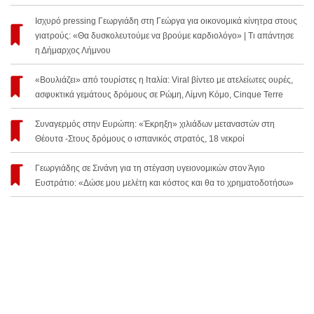
Ισχυρό pressing Γεωργιάδη στη Γεώργα για οικονομικά κίνητρα στους
γιατρούς: «Θα δυσκολευτούμε να βρούμε καρδιολόγο» | Τι απάντησε
η Δήμαρχος Λήμνου
«Βουλιάζει» από τουρίστες η Ιταλία: Viral βίντεο με ατελείωτες ουρές,
ασφυκτικά γεμάτους δρόμους σε Ρώμη, Λίμνη Κόμο, Cinque Terre
Συναγερμός στην Ευρώπη: «Έκρηξη» χιλιάδων μεταναστών στη
Θέουτα -Στους δρόμους ο ισπανικός στρατός, 18 νεκροί
Γεωργιάδης σε Σινάνη για τη στέγαση υγειονομικών στον Άγιο
Ευστράτιο: «Δώσε μου μελέτη και κόστος και θα το χρηματοδοτήσω»