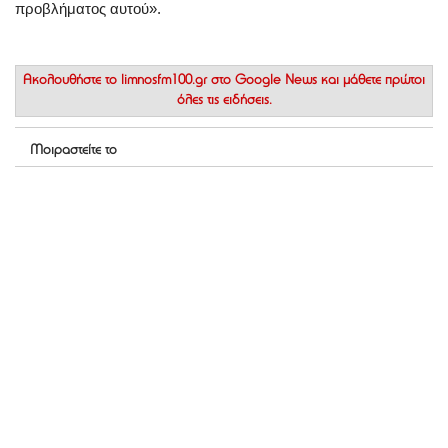
προβλήματος αυτού».
Ακολουθήστε το
limnosfm100.gr στο Google News
και μάθετε πρώτοι
όλες τις ειδήσεις.
Μοιραστείτε το