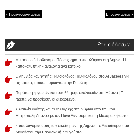
Προηγούμενο άρθρο
Επόμενο άρθρο
Ροή ειδήσεων
Μεταφορικό Ισοδύναμο: Πόσα χρήματα πιστώθηκαν στη Λήμνο | Η
«αποκαλυπτική» αναλογία ανά κάτοικο
Ο Λημνιός καθηγητής Παλαιολόγος Παλαιολόγου στο Al Jazeera για
τις καταστροφικές πυρκαγιές στην Ευρώπη
Παράταση εργασιών και τοποθέτησης σκαλωσιών στη Μύρινα | Τι
πρέπει να προσέχουν οι διερχόμενοι
Συναυλία αγάπης και αλληλεγγύης στη Μύρινα από την Ιερά
Μητρόπολη Λήμνου με τον Πάνο Λαντούρη και τη Μάλαμα Σεβαστού
Στους λογαριασμούς των οικοδόμων της Λήμνου το Αδειοδωρόσημο
Αυγούστου την Παρασκευή 7 Αυγούστου