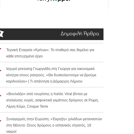
Δημοφιλή Άρθρα
Τεχνική Εταιρεία «Κρίτων»: Το σταθερό σας θεμέλιο για
κάθε επιτυχημένο έργο
Ισχυρό pressing Γεωργιάδη στη Γεώργα για οικονομικά
κίνητρα στους γιατρούς: «Θα δυσκολευτούμε να βρούμε
καρδιολόγο» | Τι απάντησε η Δήμαρχος Λήμνου
«Βουλιάζει» από τουρίστες η Ιταλία: Viral βίντεο με
ατελείωτες ουρές, ασφυκτικά γεμάτους δρόμους σε Ρώμη,
Λίμνη Κόμο, Cinque Terre
Συναγερμός στην Ευρώπη: «Έκρηξη» χιλιάδων μεταναστών
στη Θέουτα -Στους δρόμους ο ισπανικός στρατός, 18
νεκροί