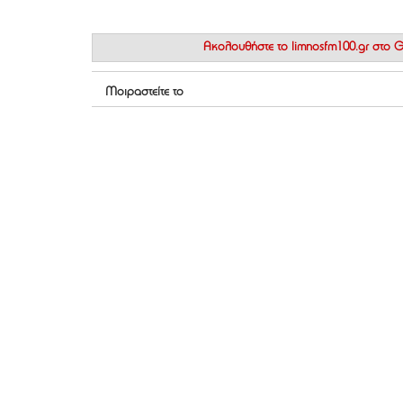
Ακολουθήστε το
limnosfm100.gr στο
Μοιραστείτε το