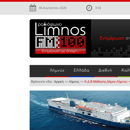
06 Αυγούστου 2026
3:01
Λήμνος
Ελλάδα
Διεθνή
Καλ
Βρίσκεστε εδώ:
Αρχική
Λήμνος
Κ.Δ.Β.Μάθησης Δήμου Λήμνου:
>>
>>