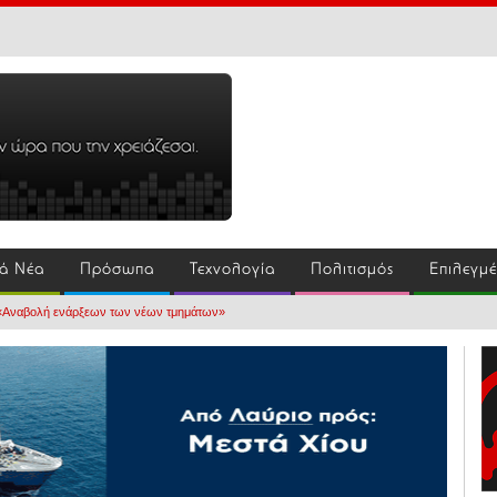
ά Νέα
Πρόσωπα
Τεχνολογία
Πολιτισμός
Επιλεγμ
 «Αναβολή ενάρξεων των νέων τμημάτων»