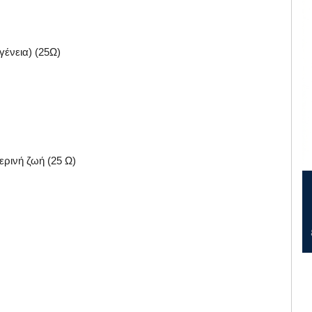
γένεια) (25Ω)
ερινή ζωή (25 Ω)