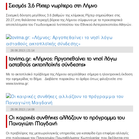
Σεισμός 3,6 Ρίχτερ νωρίτερα στη Λήμνο
Σεισμική δόνηση μεγέθους 3.6 βαθμών της κλίμακας Ρίχτερ σημειώθηκε στις
20:27,στη θαλάσσια περιοχή βόρεια της Λήμνου σύμφωνα με τα προκαταρτικά
αποτελέσματα του Γεωδυναμικού Ινστιτούτου του Εθνικού Αστεροσκοπείου Αθηνών.
28.08.2013 | 21:14
tovima.gr: «Λήμνος: Αργοπεθαίνει το νησί λόγω
ασταθούς ακτοπλοϊκής σύνδεσης»
Με το ακτοπλοϊκό πρόβλημα της Λήμνου ασχολήθηκε σήμερα η ηλεκτρονική έκδοση
την εφημερίδας το Βήμα. Διαβάστε παρακάτω το άρθρο όπως φιλοξενείτε στο
www.tovima.gr:
28.08.2013 | 14:08
Οι καιρικές συνθήκες αλλάζουν το πρόγραμμα του
Παναγιώτη Μαγδανή
Οι προβλέψεις της μετεωρολογικής υπηρεσίας για καταιγίδα έχει επιφέρει αλλαγές
στο πρόγραμμα του Παγκοσμίου Πρωταθλήματος Κωπηλασίας που διεξάγεται στο