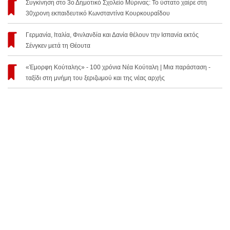
Συγκίνηση στο 3ο Δημοτικό Σχολείο Μύρινας: Το ύστατο χαίρε στη
30χρονη εκπαιδευτικό Κωνσταντίνα Κουρκουραΐδου
Γερμανία, Ιταλία, Φινλανδία και Δανία θέλουν την Ισπανία εκτός
Σένγκεν μετά τη Θέουτα
«Έμορφη Κούταλης» - 100 χρόνια Νέα Κούταλη | Μια παράσταση -
ταξίδι στη μνήμη του ξεριζωμού και της νέας αρχής