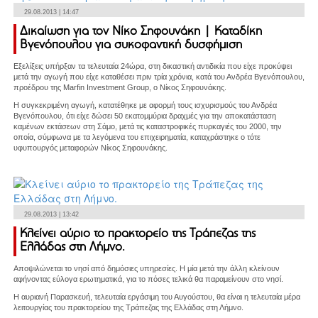
29.08.2013 | 14:47
Δικαίωση για τον Νίκο Σηφουνάκη | Καταδίκη
Βγενόπουλου για συκοφαντική δυσφήμιση
Εξελίξεις υπήρξαν τα τελευταία 24ώρα, στη δικαστική αντιδικία που είχε προκύψει
μετά την αγωγή που είχε καταθέσει πριν τρία χρόνια, κατά του Ανδρέα Βγενόπουλου,
προέδρου της Marfin Investment Group, ο Νίκος Σηφουνάκης.
Η συγκεκριμένη αγωγή, κατατέθηκε με αφορμή τους ισχυρισμούς του Ανδρέα
Βγενόπουλου, ότι είχε δώσει 50 εκατομμύρια δραχμές για την αποκατάσταση
καμένων εκτάσεων στη Σάμο, μετά τις καταστροφικές πυρκαγιές του 2000, την
οποία, σύμφωνα με τα λεγόμενα του επιχειρηματία, καταχράστηκε ο τότε
υφυπουργός μεταφορών Νίκος Σηφουνάκης.
29.08.2013 | 13:42
Κλείνει αύριο το πρακτορείο της Τράπεζας της
Ελλάδας στη Λήμνο.
Αποψιλώνεται το νησί από δημόσιες υπηρεσίες. Η μία μετά την άλλη κλείνουν
αφήνοντας εύλογα ερωτηματικά, για το πόσες τελικά θα παραμείνουν στο νησί.
Η αυριανή Παρασκευή, τελευταία εργάσιμη του Αυγούστου, θα είναι η τελευταία μέρα
λειτουργίας του πρακτορείου της Τράπεζας της Ελλάδας στη Λήμνο.