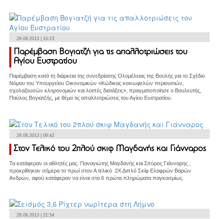
29.08.2013 | 10:23
Παρέμβαση Βογιατζή για τις απαλλοτριώσεις του
Αγίου Ευστρατίου
Παρέμβαση κατά τη διάρκεια της συνεδρίασης Ολομέλειας της Βουλής για το Σχέδιο
Νόμου του Υπουργείου Οικονομικών «Κώδικας κοινωφελών περιουσιών,
σχολαζουσών κληρονομιών και λοιπές διατάξεις», πραγματοποίησε ο Βουλευτής,
Παύλος Βογιατζής, με θέμα τις απαλλοτριώσεις του Αγίου Ευστρατίου.
29.08.2013 | 09:42
Στον Τελικό του 2πλού σκιφ Μαγδανής και Γιάνναρος
Τα κατάφεραν οι αθλητές μας. Παναγιώτης Μαγδανής και Σπύρος Γιάνναρης ,
προκρίθηκαν σήμερα το πρωί στον Α τελικό 2Χ Διπλό Σκίφ Ελαφρών Βαρών
Ανδρών, αφού κατάφεραν να είναι στα 6 πρώτα πληρώματα παγκοσμίως.
28.08.2013 | 21:54