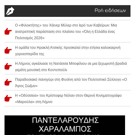
Ροή ειδήσεων
Ο «Φιλοκτήτης» του Χάινερ Μύλερ στο Ιερό των Καβείρων: Μια
ανατρεπτική παράσταση στο πλαίσιο του «Όλη η Ελλάδα ένας
Πολιτισμός 2026»
Η ομάδα του Ηρακλή Ατσικής προσκαλεί στην ετήσια καλοκαιρινή
χοροεσπερίδα της
Η Λήμνος αγκάλιασε τη Νατάσσα Μποφίλιου σε μια ξεχωριστή βραδιά
γεμάτη μουσική στο Κοντοπούλι
Παραδοσιακό πανηγύρι στη Φυσίνη από τον Πολιτιστικό Σύλλογο «Ο
Άγιος Σώζων»
Η «Οδύσσεια» του Κρίστοφερ Νόλαν στον Θερινό Κινηματογράφο
«Μαρούλα» στη Λήμνο