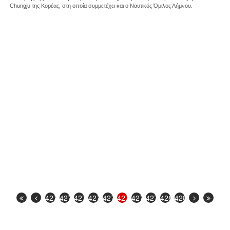
Chungju της Κορέας, στη οποία συμμετέχει και ο Ναυτικός Όμιλος Λήμνου.
4272
4273
4274
4275
4276
4277
4278
4279
4280
4281