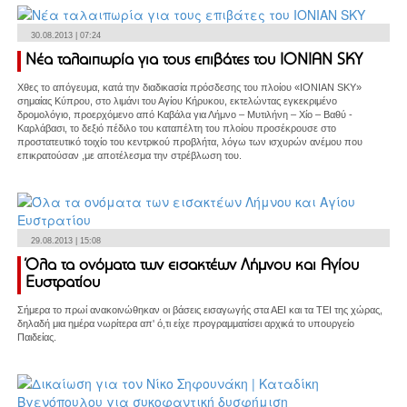
30.08.2013 | 07:24
Νέα ταλαιπωρία για τους επιβάτες του ΙΟΝΙΑΝ SKY
Χθες το απόγευμα, κατά την διαδικασία πρόσδεσης του πλοίου «ΙΟΝΙΑΝ SKY»
σημαίας Κύπρου, στο λιμάνι του Αγίου Κήρυκου, εκτελώντας εγκεκριμένο
δρομολόγιο, προερχόμενο από Καβάλα για Λήμνο – Μυτιλήνη – Χίο – Βαθύ -
Καρλάβασι, το δεξιό πέδιλο του καταπέλτη του πλοίου προσέκρουσε στο
προστατευτικό τοιχίο του κεντρικού προβλήτα, λόγω των ισχυρών ανέμου που
επικρατούσαν ,με αποτέλεσμα την στρέβλωση του.
29.08.2013 | 15:08
Όλα τα ονόματα των εισακτέων Λήμνου και Αγίου
Ευστρατίου
Σήμερα το πρωί ανακοινώθηκαν οι βάσεις εισαγωγής στα ΑΕΙ και τα ΤΕΙ της χώρας,
δηλαδή μια ημέρα νωρίτερα απ' ό,τι είχε προγραμματίσει αρχικά το υπουργείο
Παιδείας.