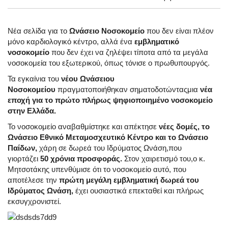
Νέα σελίδα για το
Ωνάσειο Νοσοκομείο
που δεν είναι πλέον
μόνο καρδιολογικό κέντρο, αλλά ένα
εμβληματικό
νοσοκομείο
που δεν έχει να ζηλέψει τίποτα από τα μεγάλα
νοσοκομεία του εξωτερικού, όπως τόνισε ο πρωθυπουργός.
Τα εγκαίνια του
νέου Ωνάσειου
Νοσοκομείου
πραγματοποιήθηκαν σηματοδοτώνταςμια
νέα
εποχή για το πρώτο πλήρως ψηφιοποιημένο νοσοκομείο
στην Ελλάδα.
Το νοσοκομείο αναβαθμίστηκε και απέκτησε
νέες δομές, το
Ωνάσειο Εθνικό Μεταμοσχευτικό Κέντρο και το Ωνάσειο
Παίδων,
χάρη σε δωρεά του Ιδρύματος Ωνάση,που
γιορτάζει
50 χρόνια προσφοράς.
Στον χαιρετισμό του,ο κ.
Μητσοτάκης υπενθύμισε ότι το νοσοκομείο αυτό, που
αποτέλεσε την
πρώτη μεγάλη εμβληματική δωρεά του
Ιδρύματος Ωνάση,
έχει ουσιαστικά επεκταθεί και πλήρως
εκσυγχρονιστεί.