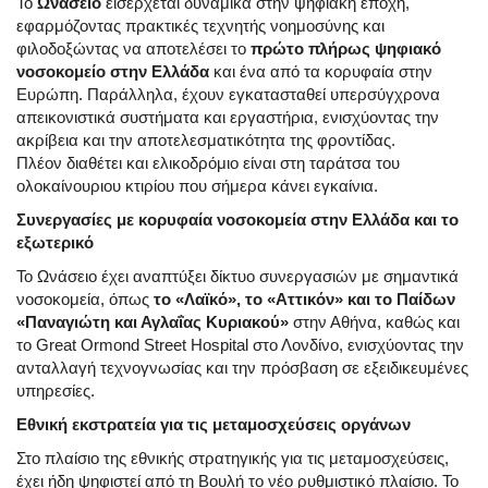
Το
Ωνάσειο
εισέρχεται δυναμικά στην ψηφιακή εποχή,
εφαρμόζοντας πρακτικές τεχνητής νοημοσύνης και
φιλοδοξώντας να αποτελέσει το
πρώτο πλήρως ψηφιακό
νοσοκομείο στην Ελλάδα
και ένα από τα κορυφαία στην
Ευρώπη. Παράλληλα, έχουν εγκατασταθεί υπερσύγχρονα
απεικονιστικά συστήματα και εργαστήρια, ενισχύοντας την
ακρίβεια και την αποτελεσματικότητα της φροντίδας.
Πλέον διαθέτει και ελικοδρόμιο είναι στη ταράτσα του
ολοκαίνουριου κτιρίου που σήμερα κάνει εγκαίνια.
Συνεργασίες με κορυφαία νοσοκομεία στην Ελλάδα και το
εξωτερικό
Το Ωνάσειο έχει αναπτύξει δίκτυο συνεργασιών με σημαντικά
νοσοκομεία, όπως
το «Λαϊκό», το «Αττικόν» και το Παίδων
«Παναγιώτη και Αγλαΐας Κυριακού»
στην Αθήνα, καθώς και
το Great Ormond Street Hospital στο Λονδίνο, ενισχύοντας την
ανταλλαγή τεχνογνωσίας και την πρόσβαση σε εξειδικευμένες
υπηρεσίες.
Εθνική εκστρατεία για τις μεταμοσχεύσεις οργάνων
Στο πλαίσιο της εθνικής στρατηγικής για τις μεταμοσχεύσεις,
έχει ήδη ψηφιστεί από τη Βουλή το νέο ρυθμιστικό πλαίσιο. Το