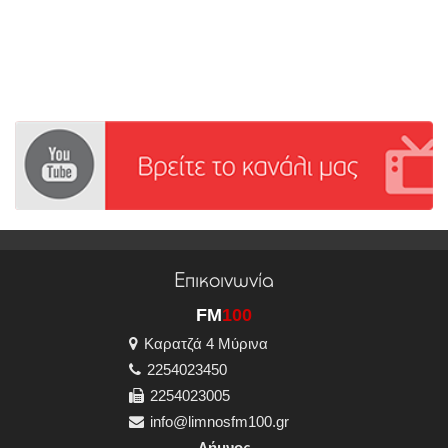
Επικοινωνία
FM
100
Καρατζά 4 Μύρινα
2254023450
2254023005
info@limnosfm100.gr
Λήμνος