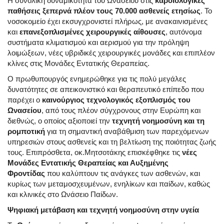
Η συνολική δυναμικότητα του Ωνάσειου στις
καρδιολογικές
παθήσεις ξεπερνά πλέον τους 70.000 ασθενείς ετησίως
. Το
νοσοκομείο έχει εκσυγχρονιστεί πλήρως, με ανακαινισμένες
και
επανεξοπλισμένες χειρουργικές αίθουσες
, αυτόνομα
συστήματα κλιματισμού και αερισμού για την πρόληψη
λοιμώξεων, νέες υβριδικές χειρουργικές μονάδες και επιπλέον
κλίνες στις Μονάδες Εντατικής Θεραπείας.
Ο πρωθυπουργός ενημερώθηκε για τις πολύ μεγάλες
δυνατότητες σε απεικονιστικό και θεραπευτικό επίπεδο που
παρέχει ο
καινούργιος τεχνολογικός εξοπλισμός του
Ωνασείου
, από τους πλέον σύγχρονους στην Ευρώπη και
διεθνώς, ο οποίος αξιοποιεί την
τεχνητή νοημοσύνη και τη
ρομποτική
για τη σημαντική αναβάθμιση των παρεχόμενων
υπηρεσιών στους ασθενείς και τη βελτίωση της ποιότητας ζωής
τους. Επιπρόσθετα, οκ.Μητσοτάκης επισκέφθηκε τις
νέες
Μονάδες Εντατικής Θεραπείας και Αυξημένης
Φροντίδας
που καλύπτουν τις ανάγκες των ασθενών, και
κυρίως των μεταμοσχευμένων, ενηλίκων και παίδων, καθώς
και κλινικές στο Ωνάσειο Παίδων.
Ψηφιακή μετάβαση και τεχνητή νοημοσύνη στην υγεία