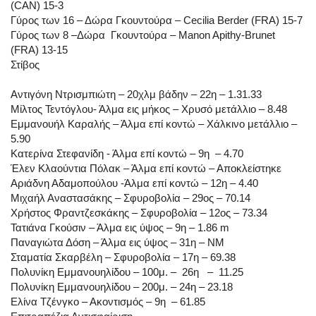
(CAN) 15-3
Γύρος των 16 – Δώρα Γκουντούρα – Cecilia Berder (FRA) 15-7
Γύρος των 8 –Δώρα Γκουντούρα – Manon Apithy-Brunet
(FRA) 13-15
Στίβος
Αντιγόνη Ντρισμπιώτη – 20χλμ βάδην – 22η – 1.31.33
Μίλτος Τεντόγλου- Άλμα εις μήκος – Χρυσό μετάλλιο – 8.48
Εμμανουήλ Καραλής – Άλμα επί κοντώ – Χάλκινο μετάλλιο –
5.90
Κατερίνα Στεφανίδη ­- Άλμα επί κοντώ – 9η – 4.70
Έλεν Κλαούντια Πόλακ – Άλμα επί κοντώ – Αποκλείστηκε
Αριάδνη Αδαμοπούλου -Άλμα επί κοντώ – 12η – 4.40
Μιχαήλ Αναστασάκης – Σφυροβολία – 29ος – 70.14
Χρήστος Φραντζεσκάκης – Σφυροβολία – 12ος – 73.34
Τατιάνα Γκούσιν – Άλμα εις ύψος – 9η – 1.86 m
Παναγιώτα Δόση – Άλμα εις ύψος – 31η – ΝΜ
Σταματία Σκαρβέλη – Σφυροβολία – 17η – 69.38
Πολυνίκη Εμμανουηλίδου – 100μ. – 26η – 11.25
Πολυνίκη Εμμανουηλίδου – 200μ. – 24η – 23.18
Ελίνα Τζένγκο – Ακοντισμός – 9η – 61.85