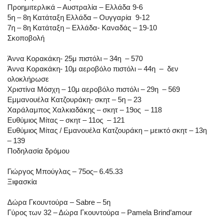
Προημιτερλικά – Αυστραλία – Ελλάδα 9-6
5η – 8η Κατάταξη Ελλάδα – Ουγγαρία 9-12
7η – 8η Κατάταξη – Ελλάδα- Καναδάς – 19-10
Σκοποβολή
Άννα Κορακάκη- 25μ πιστόλι – 34η – 570
Άννα Κορακάκη- 10μ αεροβόλο πιστόλι – 44η – δεν
ολοκλήρωσε
Χριστίνα Μόσχη – 10μ αεροβόλο πιστόλι – 29η – 569
Εμμανουέλα Κατζουράκη- σκητ – 5η – 23
Χαράλαμπος Χαλκιαδάκης – σκητ – 19ος – 118
Ευθύμιος Μίτας – σκητ – 11ος – 121
Ευθύμιος Μίτας / Εμανουέλα Κατζουράκη – μεικτό σκητ – 13η
– 139
Ποδηλασία δρόμου
Γιώργος Μπούγλας – 75ος– 6.45.33
Ξιφασκία
Δώρα Γκουντούρα – Sabre – 5η
Γύρος των 32 – Δώρα Γκουντούρα – Pamela Brind’amour