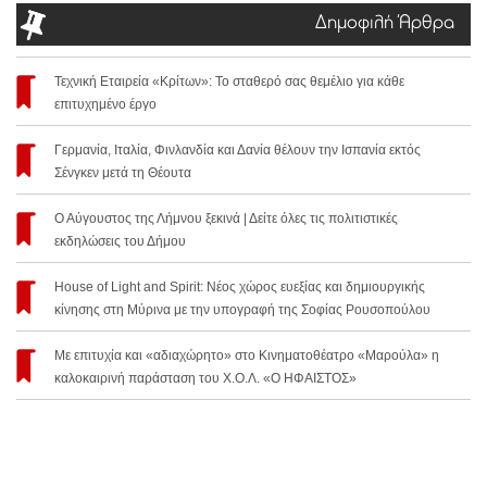
Δημοφιλή Άρθρα
Τεχνική Εταιρεία «Κρίτων»: Το σταθερό σας θεμέλιο για κάθε
επιτυχημένο έργο
Γερμανία, Ιταλία, Φινλανδία και Δανία θέλουν την Ισπανία εκτός
Σένγκεν μετά τη Θέουτα
Ο Αύγουστος της Λήμνου ξεκινά | Δείτε όλες τις πολιτιστικές
εκδηλώσεις του Δήμου
House of Light and Spirit: Νέος χώρος ευεξίας και δημιουργικής
κίνησης στη Μύρινα με την υπογραφή της Σοφίας Ρουσοπούλου
Με επιτυχία και «αδιαχώρητο» στο Κινηματοθέατρο «Μαρούλα» η
καλοκαιρινή παράσταση του Χ.Ο.Λ. «Ο ΗΦΑΙΣΤΟΣ»