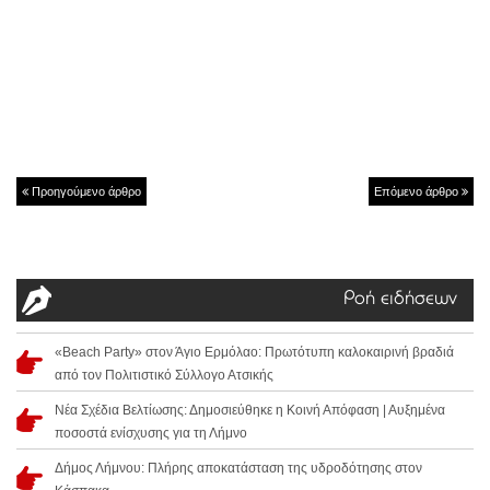
Προηγούμενο άρθρο
Επόμενο άρθρο
Ροή ειδήσεων
«Beach Party» στον Άγιο Ερμόλαο: Πρωτότυπη καλοκαιρινή βραδιά
από τον Πολιτιστικό Σύλλογο Ατσικής
Νέα Σχέδια Βελτίωσης: Δημοσιεύθηκε η Κοινή Απόφαση | Αυξημένα
ποσοστά ενίσχυσης για τη Λήμνο
Δήμος Λήμνου: Πλήρης αποκατάσταση της υδροδότησης στον