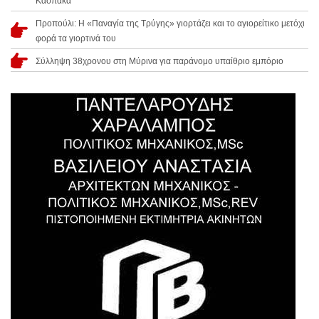
Κάσπακα
Προπούλι: Η «Παναγία της Τρύγης» γιορτάζει και το αγιορείτικο μετόχι
φορά τα γιορτινά του
Σύλληψη 38χρονου στη Μύρινα για παράνομο υπαίθριο εμπόριο