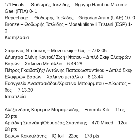
1/4 Finals – Θοδωρής Τσελίδης – Ngayap Hambou Maxime-
Gael (FRA) 0- 1
Repechage – Θοδωρής Τσελίδης – Grigorian Aram (UAE) 10- 0
Bronze – Θοδωρής Τσελίδης – Mosakhlishvili Tristani (ESP) 1-
0
Κωπηλασία
Στέφανος Ντούσκος – Μονό σκιφ – 6ος – 7.02.05
Δήμητρα Ελένη Κοντού/ Ζωή Φίτσιου – Διπλό Σκιφ Ελαφρών
Βαρών – Χάλκινο Μετάλλιο – 6.49.28
Πέτρος Γκαιδατζής/ Αντώνης Παπακωσταντίνου – Διπλό Σκιφ
Ελαφρών Βαρών – Χάλκινο μετάλλιο – 6.13.44
Ευαγγελία Αναστασιάδου/Χριστίνα Μπούρμπου – Δίκωπος –
6ες – 7.13.30
Ιστιοπλοΐα
Αλέξανδρος Κάμερον Μαραμενίδης – Formula Kite – 11ος –
39 pts
Αριάδνη Σπανάκη/Οδυσσέας Σπανάκης – 470 Mixed – 12οι –
68 pts
Βύρων Κοκκαλάνης – IQ foil – 22ος – 178 pts