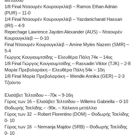
Μετάλλιο
1/8 Final Νταουρέν Κουρουγκλίεβ – Ramos Ethan Adrian
(PUR) – 11-0
1/4 Final Νταουρέν Κουρουγκλίεβ – Yazdanicharati Hassan
(IRI) – 4-9
Repechage Lawrence Jayden Alexander (AUS) – Νταουρέν
Κουρουγκλίεβ –– 0-10
Final Νταουρέν Κουρουγκλίεβ – Amine Myles Nazem (SMR) –
5-4
Γιώργος Κουγιουμτσίδης – Ελευθέρα Πάλη 74κ – 14ος
1/8 Final Γιώργος Κουγιουμτσίδης – Rassadin Viktor (TJK) – 2-8
Μαρία Πρεβολαράκη – Ελευθέρα Πάλη 54κ – 10η
1/8 Final Μαρία Πρεβολαράκη – Wendle Annika (GER) – 2-3
Τζούντο
Ελισάβετ Τελτσίδου – -70κ – 9-16η
Γύρος των 16 – Ελισάβετ Τελτσίδου – Willems Gabriella – 0-10
Θοδωρής Τσελίδης – -90κ. – Χάλκινο μετάλλιο
Γύρος των 32 – Robert Florentino (DOM) – Θοδωρής Τσελίδης
0- 10
Γύρος των 16 – Nemanja Majdov (SRB) – Θοδωρής Τσελίδης
0- 10