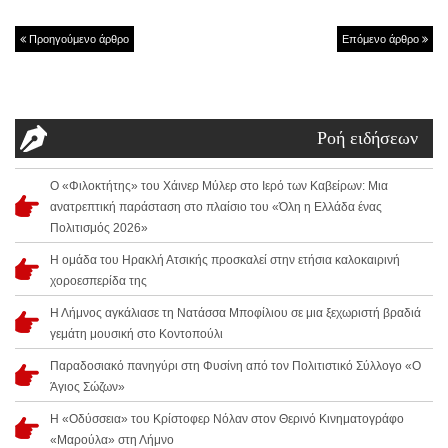
Προηγούμενο άρθρο
Επόμενο άρθρο
Ροή ειδήσεων
Ο «Φιλοκτήτης» του Χάινερ Μύλερ στο Ιερό των Καβείρων: Μια
ανατρεπτική παράσταση στο πλαίσιο του «Όλη η Ελλάδα ένας
Πολιτισμός 2026»
Η ομάδα του Ηρακλή Ατσικής προσκαλεί στην ετήσια καλοκαιρινή
χοροεσπερίδα της
Η Λήμνος αγκάλιασε τη Νατάσσα Μποφίλιου σε μια ξεχωριστή βραδιά
γεμάτη μουσική στο Κοντοπούλι
Παραδοσιακό πανηγύρι στη Φυσίνη από τον Πολιτιστικό Σύλλογο «Ο
Άγιος Σώζων»
Η «Οδύσσεια» του Κρίστοφερ Νόλαν στον Θερινό Κινηματογράφο
«Μαρούλα» στη Λήμνο