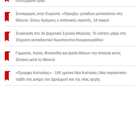
επιτυχημένο έργο
Συναγερμός στην Ευρώπη: «Έκρηξη» χιλιάδων μεταναστών στη
Θέουτα -Στους δρόμους ο ισπανικός στρατός, 18 νεκροί
Συγκίνηση στο 3ο Δημοτικό Σχολείο Μύρινας: Το ύστατο χαίρε στη
30χρονη εκπαιδευτικό Κωνσταντίνα Κουρκουραΐδου
Γερμανία, Ιταλία, Φινλανδία και Δανία θέλουν την Ισπανία εκτός
Σένγκεν μετά τη Θέουτα
«Έμορφη Κούταλης» - 100 χρόνια Νέα Κούταλη | Μια παράσταση -
ταξίδι στη μνήμη του ξεριζωμού και της νέας αρχής