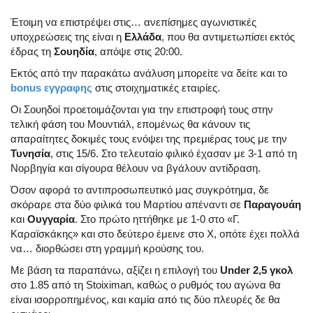
Έτοιμη να επιστρέψει στις… ανεπίσημες αγωνιστικές
υποχρεώσεις της είναι η
Ελλάδα
, που θα αντιμετωπίσει εκτός
έδρας τη
Σουηδία
, απόψε στις 20:00.
Εκτός από την παρακάτω ανάλυση μπορείτε να δείτε και το
bonus εγγραφης
στις στοιχηματικές εταιρίες.
Οι Σουηδοί προετοιμάζονται για την επιστροφή τους στην
τελική φάση του Μουντιάλ, επομένως θα κάνουν τις
απαραίτητες δοκιμές τους ενόψει της πρεμιέρας τους με την
Τυνησία
, στις 15/6. Στο τελευταίο φιλικό έχασαν με 3-1 από τη
Νορβηγία και σίγουρα θέλουν να βγάλουν αντίδραση.
Όσον αφορά το αντιπροσωπευτικό μας συγκρότημα, δε
σκόραρε στα δύο φιλικά του Μαρτίου απέναντι σε
Παραγουάη
και
Ουγγαρία
. Στο πρώτο ηττήθηκε με 1-0 στο «Γ.
Καραϊσκάκης» και στο δεύτερο έμεινε στο Χ, οπότε έχει πολλά
να… διορθώσει στη γραμμή κρούσης του.
Με βάση τα παραπάνω, αξίζει η επιλογή του
Under 2,5 γκολ
στο 1.85 από τη Stoiximan, καθώς ο ρυθμός του αγώνα θα
είναι ισορροπημένος, και καμία από τις δύο πλευρές δε θα