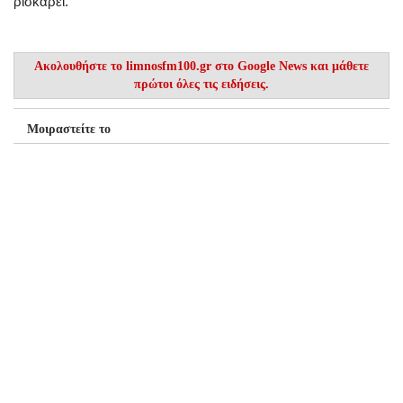
ρισκάρει.
Ακολουθήστε το
limnosfm100.gr στο Google News
και μάθετε
πρώτοι όλες τις ειδήσεις.
Μοιραστείτε το