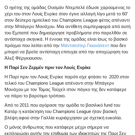
Ο ηγέτης της ομάδας Ουσμάν Ντεμπελέ έδωσε χαρούμενος το
χέρι του στον Λουίς Ενρίκε όταν έγινε αλλαγή λίγο μετά το 60’
στον δεύτερο ημιτελικό του Champions League φέτος απέναντι
στην Μπάγερν Μονάχου. Μια αντίθετη συμπεριφορά από αυτή
του Εμπαπέ που δημιούργησε προβλήματα στο παρελθόν σε
αντίστοιχα σκηνικά. Η έννοια της ομάδας είναι ίσως το βασικό
πράγμα που λείπει από την
Μάντσεστερ Γιουνάιτεντ
που δεν
μπορεί να βρείτε αντίστοιχη επιτυχία από την αποχώρηση του
Άλεξ Φέργκιουσον.
Η Παρί Σεν Ζερμέν πριν τον Λουίς Ενρίκε
Η Παρί πριν τον Λουίς Ενρίκε παρότι είχε φτάσει το 2020 στον
τελικό του Champions League απέναντι στην Μπάγερν
Μονάχου με τον Τόμας Τούχελ στον πάγκο της δεν κατάφερε
να πάρει το βαρύτιμο τρόπαιο.
Από το 2011 που αγόρασε την ομάδα το βασιλικό fund του
Κατάρ η κατάκτηση του Champions League ήταν βασική
βλέψη αφού στην Γαλλία κυριάρχησαν με σχετική ευκολία.
Ο μόνος άνθρωπος που κατάφερε μέχρι σήμερα να
εκπληρώσει αυτήν την επιθυμία των ιδιοκτητών της Παρί Σεν