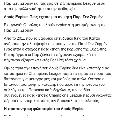
Παρί Σεν Ζερμέν και της χάρισε 2 Champions League μέσα
από την συλλογικότητα και την πειθαρχία.
Λουίς Ενρίκε: Πώς έχτισε μια ανίκητη Παρί Σεν Ζερμέν
Εισαγωγή: Ο ρόλος του
λουίσ ενρίκε στη μεταμόρφωση της
Παρί Σεν Ζερμέν
Από το 2011 που το βασιλικό επενδυτικό fund του Κατάρ
αγόρασε την πλειοψηφία των μετοχών της Παρί Σεν Ζερμέν
ένας ήταν ο στόχος η κατάκτηση της κορυφής της Ευρώπης.
Και πράγματι οι Παριζιάνοι τα πήγαιναν εξαιρετικά τα
πήγαιναν εξαιρετικά εντός Γαλλίας τόσα χρόνια.
Όμως πριν την εποχή του Λουίς Ενρίκε δεν είχε καταφέρει να
κατακτήσει το Champions League παρά τα τεράστια ποσά που
δαπάνησε για μεταγραφές και μισθούς παικτών. Ωστόσο ο
Ισπανός προπονητής κατάφερε να αλλάξει την ιστορία του
συλλόγου του Παρισιού καθοδηγώντας την σε δύο
συνεχόμενες κατακτήσεις Champions League πέρυσι νικώντας
πέρυσι την Ιντερ και φέτος την Άρσεναλ στους τελικούς.
Η προπονητική φιλοσοφία του Λουίς Ενρίκε