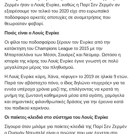
Ζερμέν ήταν ο Λουίς Ενρίκε, καθώς η Παρί Σεν Ζερμέν αν
εξαιρέσουμε τον τελικό του 2020 είχε στο ευρωπαϊκό
ποδόσφαιρο αρκετές αποτυχίες σε αναμετρήσεις που
θεωρούταν φαβορί.
Ποιός είναι ο Λουίς Ενρίκε
Οι φίλοι του ποδοσφαίρου ξέρουν τον Ενρίκε από την
κατάκτηση του Champions League το 2015 με την
Μπαρτσελόνα των Μέσσι, Σουάρεζ και Νεϋμαρ. Ωστόσο η
ιστορία της κόρης του Λουίς Ενρίκε έγινε γνωστή σε πολύ
μεγαλύτερο μέρος του πληθυσμού.
Η Λουίς Ενρίκε κόρη, Χάνα, «έφυγε» το 2019 σε ηλικία 9 ετών.
Παρά τον αβάσταχτο πόνο, ο ίδιος δηλώνει «τυχερός» για τα
εννέα υπέροχα χρόνια μαζί της, επιλέγοντας να κρατά τη
μνήμη της ζωντανή καθημερινά μέσα από αγάπη, χαμόγελα
και σημαντικές φιλανθρωπικές δράσεις για την έρευνα κατά
του παιδικού καρκίνου.
Οι παίκτες-κλειδιά στο σύστημα
του Λουίς Ενρίκε
Σίγουρα όταν μιλάμε για παίκτες-κλειδιά της Παρί Σεν Ζερμέν
ο Ουσμάν Ντεμπελέ είναι ο πρώτος που μας έρχεται στο