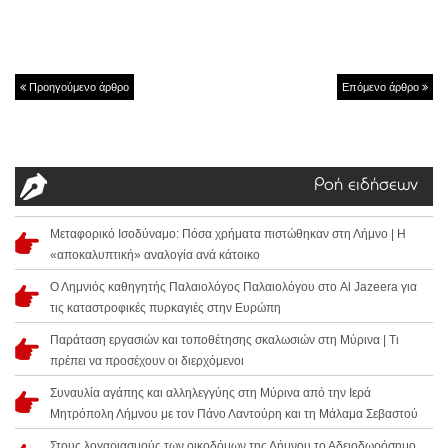
Προηγούμενο άρθρο
Επόμενο άρθρο
Ροή ειδήσεων
Μεταφορικό Ισοδύναμο: Πόσα χρήματα πιστώθηκαν στη Λήμνο | Η
«αποκαλυπτική» αναλογία ανά κάτοικο
Ο Λημνιός καθηγητής Παλαιολόγος Παλαιολόγου στο Al Jazeera για
τις καταστροφικές πυρκαγιές στην Ευρώπη
Παράταση εργασιών και τοποθέτησης σκαλωσιών στη Μύρινα | Τι
πρέπει να προσέχουν οι διερχόμενοι
Συναυλία αγάπης και αλληλεγγύης στη Μύρινα από την Ιερά
Μητρόπολη Λήμνου με τον Πάνο Λαντούρη και τη Μάλαμα Σεβαστού
Στους λογαριασμούς των οικοδόμων της Λήμνου το Αδειοδωρόσημο