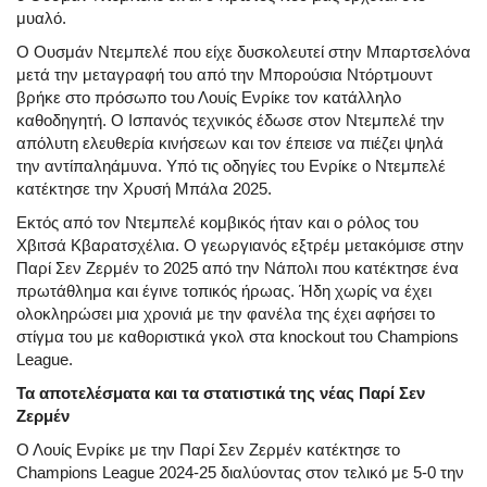
μυαλό.
Ο Ουσμάν Ντεμπελέ που είχε δυσκολευτεί στην Μπαρτσελόνα
μετά την μεταγραφή του από την Μπορούσια Ντόρτμουντ
βρήκε στο πρόσωπο του Λουίς Ενρίκε τον κατάλληλο
καθοδηγητή. Ο Ισπανός τεχνικός έδωσε στον Ντεμπελέ την
απόλυτη ελευθερία κινήσεων και τον έπεισε να πιέζει ψηλά
την αντίπαληάμυνα. Υπό τις οδηγίες του Ενρίκε ο Ντεμπελέ
κατέκτησε την Χρυσή Μπάλα 2025.
Εκτός από τον Ντεμπελέ κομβικός ήταν και ο ρόλος του
Χβιτσά Κβαρατσχέλια. Ο γεωργιανός εξτρέμ μετακόμισε στην
Παρί Σεν Ζερμέν το 2025 από την Νάπολι που κατέκτησε ένα
πρωτάθλημα και έγινε τοπικός ήρωας. Ήδη χωρίς να έχει
ολοκληρώσει μια χρονιά με την φανέλα της έχει αφήσει το
στίγμα του με καθοριστικά γκολ στα knockout του Champions
League.
Τα αποτελέσματα και τα στατιστικά της νέας Παρί Σεν
Ζερμέν
Ο Λουίς Ενρίκε με την Παρί Σεν Ζερμέν κατέκτησε το
Champions League 2024-25 διαλύοντας στον τελικό με 5-0 την