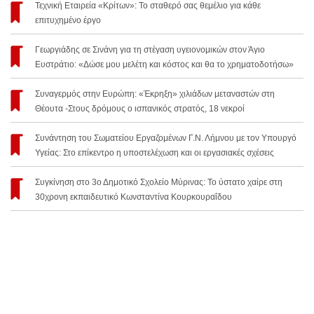
Τεχνική Εταιρεία «Κρίτων»: Το σταθερό σας θεμέλιο για κάθε
επιτυχημένο έργο
Γεωργιάδης σε Σινάνη για τη στέγαση υγειονομικών στον Άγιο
Ευστράτιο: «Δώσε μου μελέτη και κόστος και θα το χρηματοδοτήσω»
Συναγερμός στην Ευρώπη: «Έκρηξη» χιλιάδων μεταναστών στη
Θέουτα -Στους δρόμους ο ισπανικός στρατός, 18 νεκροί
Συνάντηση του Σωματείου Εργαζομένων Γ.Ν. Λήμνου με τον Υπουργό
Υγείας: Στο επίκεντρο η υποστελέχωση και οι εργασιακές σχέσεις
Συγκίνηση στο 3ο Δημοτικό Σχολείο Μύρινας: Το ύστατο χαίρε στη
30χρονη εκπαιδευτικό Κωνσταντίνα Κουρκουραΐδου