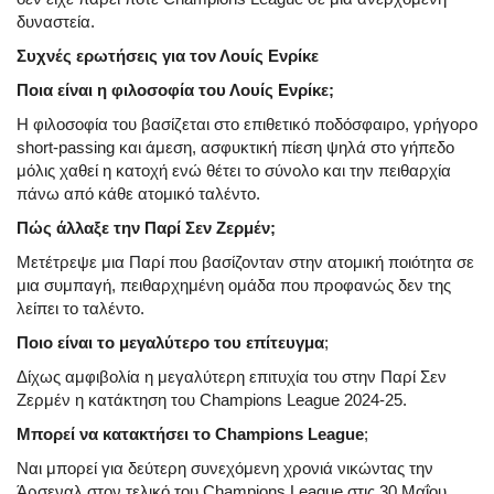
δυναστεία.
Συχνές ερωτήσεις για τον Λουίς Ενρίκε
Ποια είναι η φιλοσοφία του Λουίς Ενρίκε;
Η φιλοσοφία του βασίζεται στο επιθετικό ποδόσφαιρο, γρήγορο
short-passing και άμεση, ασφυκτική πίεση ψηλά στο γήπεδο
μόλις χαθεί η κατοχή ενώ θέτει το σύνολο και την πειθαρχία
πάνω από κάθε ατομικό ταλέντο.
Πώς άλλαξε την Παρί Σεν Ζερμέν;
Μετέτρεψε μια Παρί που βασίζονταν στην ατομική ποιότητα σε
μια συμπαγή, πειθαρχημένη ομάδα που προφανώς δεν της
λείπει το ταλέντο.
Ποιο είναι το μεγαλύτερο του επίτευγμα
;
Δίχως αμφιβολία η μεγαλύτερη επιτυχία του στην Παρί Σεν
Ζερμέν η κατάκτηση του Champions League 2024-25.
Μπορεί να κατακτήσει το Champions League
;
Ναι μπορεί για δεύτερη συνεχόμενη χρονιά νικώντας την
Άρσεναλ στον τελικό του Champions League στις 30 Μαΐου