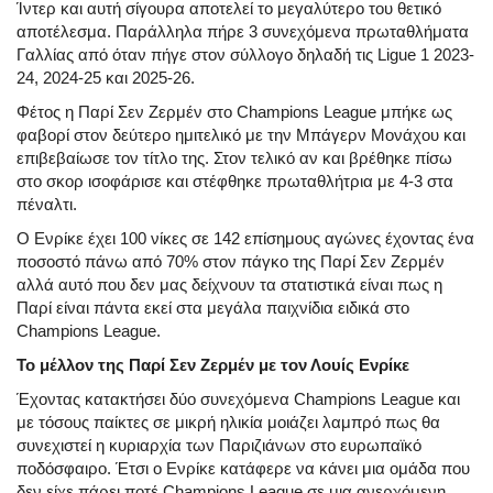
Ίντερ και αυτή σίγουρα αποτελεί το μεγαλύτερο του θετικό
αποτέλεσμα. Παράλληλα πήρε 3 συνεχόμενα πρωταθλήματα
Γαλλίας από όταν πήγε στον σύλλογο δηλαδή τις Ligue 1 2023-
24, 2024-25 και 2025-26.
Φέτος η Παρί Σεν Ζερμέν στο Champions League μπήκε ως
φαβορί στον δεύτερο ημιτελικό με την Μπάγερν Μονάχου και
επιβεβαίωσε τον τίτλο της. Στον τελικό αν και βρέθηκε πίσω
στο σκορ ισοφάρισε και στέφθηκε πρωταθλήτρια με 4-3 στα
πέναλτι.
Ο Ενρίκε έχει 100 νίκες σε 142 επίσημους αγώνες έχοντας ένα
ποσοστό πάνω από 70% στον πάγκο της Παρί Σεν Ζερμέν
αλλά αυτό που δεν μας δείχνουν τα στατιστικά είναι πως η
Παρί είναι πάντα εκεί στα μεγάλα παιχνίδια ειδικά στο
Champions League.
Το μέλλον της Παρί Σεν Ζερμέν με τον Λουίς Ενρίκε
Έχοντας κατακτήσει δύο συνεχόμενα Champions League και
με τόσους παίκτες σε μικρή ηλικία μοιάζει λαμπρό πως θα
συνεχιστεί η κυριαρχία των Παριζιάνων στο ευρωπαϊκό
ποδόσφαιρο. Έτσι ο Ενρίκε κατάφερε να κάνει μια ομάδα που
δεν είχε πάρει ποτέ Champions League σε μια ανερχόμενη