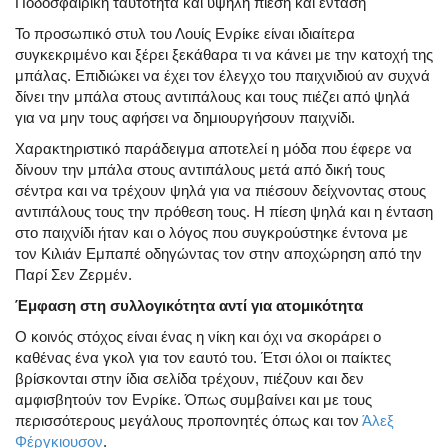
Ποδοσφαιρική ταυτότητα και υψηλή πίεση και ένταση
Το προσωπικό στυλ του Λουίς Ενρίκε είναι ιδιαίτερα
συγκεκριμένο και ξέρει ξεκάθαρα τι να κάνει με την κατοχή της
μπάλας. Επιδιώκει να έχει τον έλεγχο του παιχνιδιού αν συχνά
δίνει την μπάλα στους αντιπάλους και τους πιέζει από ψηλά
για να μην τους αφήσει να δημιουργήσουν παιχνίδι.
Χαρακτηριστικό παράδειγμα αποτελεί η μόδα που έφερε να
δίνουν την μπάλα στους αντιπάλους μετά από δική τους
σέντρα και να τρέχουν ψηλά για να πιέσουν δείχνοντας στους
αντιπάλους τους την πρόθεση τους. Η πίεση ψηλά και η ένταση
στο παιχνίδι ήταν και ο λόγος που συγκρούστηκε έντονα με
τον Κιλιάν Εμπαπέ οδηγώντας τον στην αποχώρηση από την
Παρί Σεν Ζερμέν.
Έμφαση στη συλλογικότητα αντί για ατομικότητα
Ο κοινός στόχος είναι ένας η νίκη και όχι να σκοράρει ο
καθένας ένα γκολ για τον εαυτό του. Έτσι όλοι οι παίκτες
βρίσκονται στην ίδια σελίδα τρέχουν, πιέζουν και δεν
αμφισβητούν τον Ενρίκε. Όπως συμβαίνει και με τους
περισσότερους μεγάλους προπονητές όπως και τον
Άλεξ
Φέργκιουσον
.