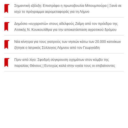
Σημαντική εξέλιξη: Επιστρέφει η πρωτοβουλία Μπουμπούρα | Ξανά σε
ισχύ το πρόγραμμα αερομεταφοράς για τη Λήμνο
Δημόσιο «ευχαριστώ» στους αδελφούς Ζαΐμη από τον πρόεδρο της
Ατσικής Ν. Κουκουλίθρα για την αποκατάσταση αγροτικού δρόμου
Νέα κίνητρα για τους γιατρούς των νησιών κάτω των 20.000 κατοίκων
ζήτησε ο Ιατρικός Σύλλογος Λήμνου από τον Γεωργιάδη
Πριν από λίγο: Σφοδρή σύγκρουση οχημάτων στον κόμβο της
παραλίας Θάνους | Ευτυχώς καλά στην υγεία τους οι επιβαίνοντες