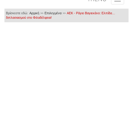
Βρίσκεστε εδώ:
Αρχική
Επιλεγμένα
ΑΕΚ - Ράγιο Βαγιεκάνο: Ελπίδα…
>>
>>
διπλασιασμού στο Φιλαδέλφεια!