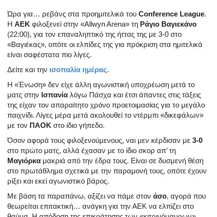
Ώρα για… ρεβάνς στα προημιτελικά του
Conference League
.
Η
ΑΕΚ
φιλοξενεί στην «Allwyn Arena» τη
Ράγιο Βαγιεκάνο
(22:00), για τον επαναληπτικό της ήττας της με 3-0 στο
«Βαγιέκας», οπότε οι ελπίδες της για πρόκριση στα ημιτελικά
είναι σαφέστατα πιο λίγες.
Δείτε και την
ισοπαλία ημέρας
.
Η «Ένωση» δεν είχε άλλη αγωνιστική υποχρέωση μετά το
ματς στην
Ισπανία
λόγω Πάσχα και έτσι άπαντες στις τάξεις
της είχαν τον απαραίτητο χρόνο προετοιμασίας για το μεγάλο
παιχνίδι. Λίγες μέρα μετά ακολουθεί το ντέρμπι «δικεφάλων»
με τον
ΠΑΟΚ
στο ίδιο γήπεδο.
Όσον αφορά τους φιλοξενούμενους, ναι μεν κέρδισαν με
3-0
στο πρώτο ματς, αλλά έχασαν με το ίδιο σκορ απ’ τη
Μαγιόρκα
μακριά από την έδρα τους. Είναι σε δυσμενή θέση
στο πρωτάθλημα σχετικά με την παραμονή τους, οπότε έχουν
ρίξει και εκεί αγωνιστικό βάρος.
Με βάση τα παραπάνω, αξίζει να πάμε στον
άσο
, αγορά που
θεωρείται επιτακτική… ανάγκη για την ΑΕΚ να ελπίζει στο
θαύμα. Η απόδοση της επικράτησης των «κιτρινόμαυρων»