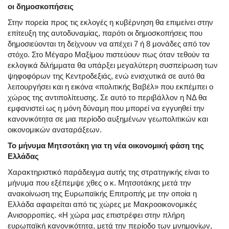
οι δημοσκοπήσεις
Στην πορεία προς τις εκλογές η κυβέρνηση θα επιμείνει στην
επίτευξη της αυτοδυναμίας, παρότι οι δημοσκοπήσεις που
δημοσιεύονται τη δείχνουν να απέχει 7 ή 8 μονάδες από τον
στόχο. Στο Μέγαρο Μαξίμου πιστεύουν πως όταν τεθούν τα
εκλογικά διλήμματα θα υπάρξει μεγαλύτερη συσπείρωση των
ψηφοφόρων της Κεντροδεξιάς, ενώ ενισχυτικά σε αυτό θα
λειτουργήσει και η εικόνα «πολιτικής Βαβέλ» που εκπέμπει ο
χώρος της αντιπολίτευσης. Σε αυτό το περιβάλλον η ΝΔ θα
εμφανιστεί ως η μόνη δύναμη που μπορεί να εγγυηθεί την
κανονικότητα σε μια περίοδο αυξημένων γεωπολιτικών και
οικονομικών αναταράξεων.
Το μήνυμα Μητσοτάκη για τη νέα οικονομική φάση της
Ελλάδας
Χαρακτηριστικό παράδειγμα αυτής της στρατηγικής είναι το
μήνυμα που εξέπεμψε χθες ο κ. Μητσοτάκης μετά την
ανακοίνωση της Ευρωπαϊκής Επιτροπής με την οποία η
Ελλάδα αφαιρείται από τις χώρες με Μακροοικονομικές
Ανισορροπίες. «Η χώρα μας επιστρέφει στην πλήρη
ευρωπαϊκή κανονικότητα, μετά την περίοδο των μνημονίων,