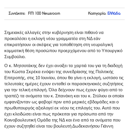
Συντάκτης: FM 100 Newsroom
Κατηγορία:
Ελλάδα
Σημειακές αλλαγές στην κυβέρνηση είναι πιθανό να
προκαλέσει η εκλογή νέου γραμματέα στη ΝΔ εάν
επικρατήσουν οι σκέψεις για τοποθέτηση στη νευραλγική
κομματική θέση προσώπου προερχόμενου από το Υπουργικό
Συμβούλιο.
Ο κ. Μητσοτάκης δεν έχει ανοίξει τα χαρτιά του για τη διαδοχή
του Κώστα Σκρέκα ενόψει της συνεδρίασης της Πολιτικής
Επιτροπής, στις 10 Ιουνίου, όπου θα γίνει η εκλογή, ωστόσο τις
τελευταίες ημέρες έχουν ενταθεί οι παρασκηνιακές συζητήσεις
για την τελική επιλογή. Όλα δείχνουν πως έχουν φύγει από το
τραπέζι τα ονόματα του κ. Σπανάκη και του κ. Στύλιου οι οποίοι
εμφανίζονταν ως φαβορί πριν από μερικές εβδομάδες και ο
πρωθυπουργός αξιολογεί εκ νέου τις επιλογές του. Αυτό που
έχει κλειδώσει είναι πως πρόκειται για πρόσωπο από την
Κοινοβουλευτική Ομάδα της ΝΔ και ένα από τα ονόματα που
έχουν συζητηθεί είναι του βουλευτή Δωδεκανήσου Γιάννη