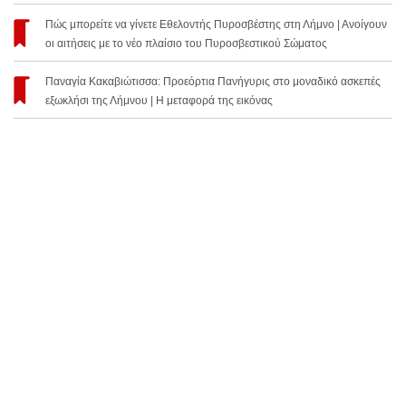
Πώς μπορείτε να γίνετε Εθελοντής Πυροσβέστης στη Λήμνο | Ανοίγουν
οι αιτήσεις με το νέο πλαίσιο του Πυροσβεστικού Σώματος
Παναγία Κακαβιώτισσα: Προεόρτια Πανήγυρις στο μοναδικό ασκεπές
εξωκλήσι της Λήμνου | Η μεταφορά της εικόνας