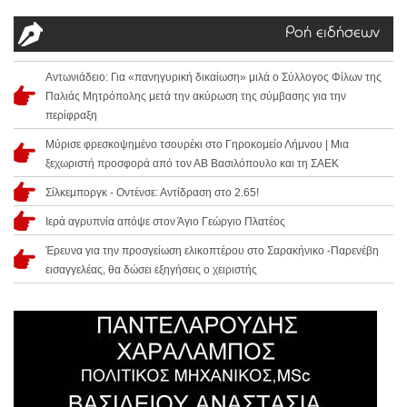
Ροή ειδήσεων
Αντωνιάδειο: Για «πανηγυρική δικαίωση» μιλά ο Σύλλογος Φίλων της
Παλιάς Μητρόπολης μετά την ακύρωση της σύμβασης για την
περίφραξη
Μύρισε φρεσκοψημένο τσουρέκι στο Γηροκομείο Λήμνου | Μια
ξεχωριστή προσφορά από τον ΑΒ Βασιλόπουλο και τη ΣΑΕΚ
Σίλκεμποργκ - Οντένσε: Αντίδραση στο 2.65!
Ιερά αγρυπνία απόψε στον Άγιο Γεώργιο Πλατέος
Έρευνα για την προσγείωση ελικοπτέρου στο Σαρακήνικο -Παρενέβη
εισαγγελέας, θα δώσει εξηγήσεις ο χειριστής