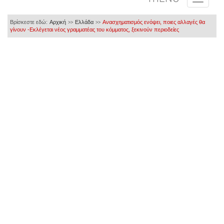
Βρίσκεστε εδώ:
Αρχική
Ελλάδα
Ανασχηματισμός ενόψει, ποιες αλλαγές θα
>>
>>
γίνουν -Εκλέγεται νέος γραμματέας του κόμματος, ξεκινούν περιοδείες