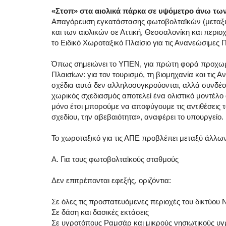
«Στοπ» στα αιολικά πάρκα σε υψόμετρο άνω των
Απαγόρευση εγκατάστασης φωτοβολταϊκών (μεταξύ 
και των αιολικών σε Αττική, Θεσσαλονίκη και περι
το Ειδικό Χωροταξικό Πλαίσιο για τις Ανανεώσιμες 
Όπως σημειώνει το ΥΠΕΝ, για πρώτη φορά προχωρ
Πλαισίων: για τον τουρισμό, τη βιομηχανία και τις 
σχέδια αυτά δεν αλληλοσυγκρούονται, αλλά συνδέον
χωρικός σχεδιασμός αποτελεί ένα ολιστικό μοντέλο 
μόνο έτσι μπορούμε να αποφύγουμε τις αντιθέσεις 
σχεδίου, την αβεβαιότητα», αναφέρει το υπουργείο.
Το χωροταξικό για τις ΑΠΕ προβλέπει μεταξύ άλλων
Α. Για τους φωτοβολταϊκούς σταθμούς
Δεν επιτρέπονται εφεξής, οριζόντια:
Σε όλες τις προστατευόμενες περιοχές του δικτύο
Σε δάση και δασικές εκτάσεις
Σε υγροτόπους Ραμσάρ και μικρούς νησιωτικούς υ