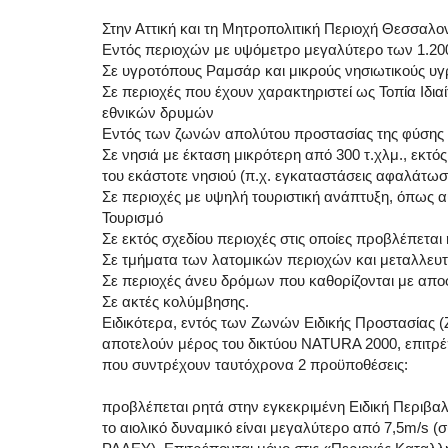
Στην Αττική και τη Μητροπολιτική Περιοχή Θεσσαλο
Εντός περιοχών με υψόμετρο μεγαλύτερο των 1.20
Σε υγροτόπους Ραμσάρ και μικρούς νησιωτικούς υ
Σε περιοχές που έχουν χαρακτηριστεί ως Τοπία Ιδι
εθνικών δρυμών
Εντός των ζωνών απολύτου προστασίας της φύσης κ
Σε νησιά με έκταση μικρότερη από 300 τ.χλμ., εκ
του εκάστοτε νησιού (π.χ. εγκαταστάσεις αφαλάτωσ
Σε περιοχές με υψηλή τουριστική ανάπτυξη, όπως αυ
Τουρισμό
Σε εκτός σχεδίου περιοχές στις οποίες προβλέπετα
Σε τμήματα των λατομικών περιοχών και μεταλλευτ
Σε περιοχές άνευ δρόμων που καθορίζονται με απ
Σε ακτές κολύμβησης.
Ειδικότερα, εντός των Ζωνών Ειδικής Προστασίας 
αποτελούν μέρος του δικτύου NATURA 2000, επιτρέπ
που συντρέχουν ταυτόχρονα 2 προϋποθέσεις:
προβλέπεται ρητά στην εγκεκριμένη Ειδική Περιβαλ
το αιολικό δυναμικό είναι μεγαλύτερο από 7,5m/s (σ