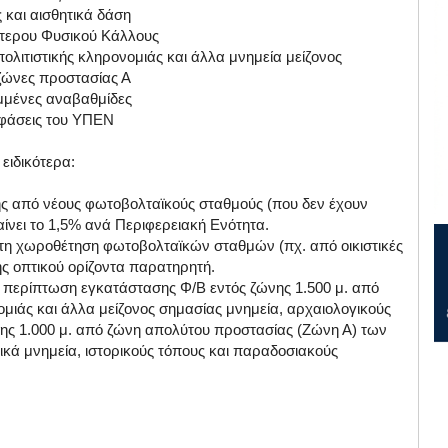
 και αισθητικά δάση
αίτερου Φυσικού Κάλλους
ολιτιστικής κληρονομιάς και άλλα μνημεία μείζονος
 ζώνες προστασίας Α
ιμμένες αναβαθμίδες
οφάσεις του ΥΠΕΝ
 ειδικότερα:
ς από νέους φωτοβολταϊκούς σταθμούς (που δεν έχουν
αίνει το 1,5% ανά Περιφερειακή Ενότητα.
τη χωροθέτηση φωτοβολταϊκών σταθμών (πχ. από οικιστικές
ς οπτικού ορίζοντα παρατηρητή.
ε περίπτωση εγκατάστασης Φ/Β εντός ζώνης 1.500 μ. από
ιάς και άλλα μείζονος σημασίας μνημεία, αρχαιολογικούς
νης 1.000 μ. από ζώνη απολύτου προστασίας (Ζώνη Α) των
κά μνημεία, ιστορικούς τόπους και παραδοσιακούς