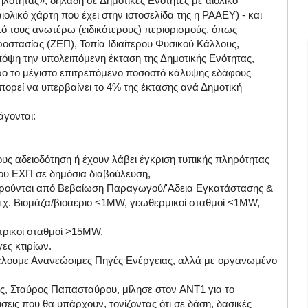
λότητας», δηλαδή σε Δημοτικές Ενότητες με αιολικό
λικό χάρτη που έχει στην ιστοσελίδα της η ΡΑΑΕΥ) - και
πό τους ανωτέρω (ειδικότερους) περιορισμούς, όπως
οστασίας (ΖΕΠ), Τοπία Ιδιαίτερου Φυσικού Κάλλους,
όψη την υπολειπόμενη έκταση της Δημοτικής Ενότητας,
ρο το μέγιστο επιτρεπόμενο ποσοστό κάλυψης εδάφους
πορεί να υπερβαίνει το 4% της έκτασης ανά Δημοτική
άγονται:
υς αδειοδότηση ή έχουν λάβει έγκριση τυπικής πληρότητας
έου ΕΧΠ σε δημόσια διαβούλευση,
εξαιρούνται από Βεβαίωση Παραγωγού/'Αδεια Εγκατάστασης &
πχ. Βιομάζα/βιοαέριο <1MW, γεωθερμικοί σταθμοί <1MW,
κτρικοί σταθμοί >15MW,
ες κτιρίων.
Θέλουμε Ανανεώσιμες Πηγές Ενέργειας, αλλά με οργανωμένο
ς, Σταύρος Παπασταύρου, μίλησε στον AΝΤ1 για το
σεις που θα υπάρχουν, τονίζοντας ότι σε δάση, δασικές