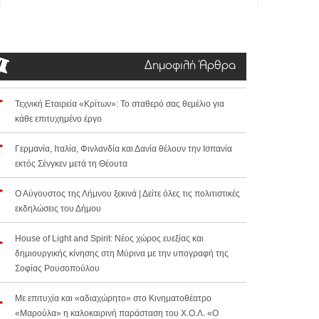
Δημοφιλή Άρθρα
Τεχνική Εταιρεία «Κρίτων»: Το σταθερό σας θεμέλιο για
κάθε επιτυχημένο έργο
Γερμανία, Ιταλία, Φινλανδία και Δανία θέλουν την Ισπανία
εκτός Σένγκεν μετά τη Θέουτα
Ο Αύγουστος της Λήμνου ξεκινά | Δείτε όλες τις πολιτιστικές
εκδηλώσεις του Δήμου
House of Light and Spirit: Νέος χώρος ευεξίας και
δημιουργικής κίνησης στη Μύρινα με την υπογραφή της
Σοφίας Ρουσοπούλου
Με επιτυχία και «αδιαχώρητο» στο Κινηματοθέατρο
«Μαρούλα» η καλοκαιρινή παράσταση του Χ.Ο.Λ. «Ο