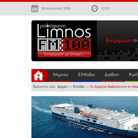
08 Αυγούστου 2026
22:03
Λήμνος
Ελλάδα
Διεθνή
Καλ
Βρίσκεστε εδώ:
Αρχική
Ελλάδα
Σε δημόσια διαβούλευση το ειδι
>>
>>