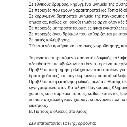
Σε εθνικούς δρυμούς, κηρυγμένα μνημεία της φύσης
Σε περιοχές που έχουν χαρακτηριστεί ως Τοπία Ιδι
Σε κηρυγμένα διατηρητέα μνημεία της παγκόσμιας π
σημασίας, καθώς και οριοθετημένες αρχαιολογικές
Σε περιοχές με προστατευόμενες ή/και εγκαταλελε
Σε περιοχές άνευ δρόμων που καθορίζονται με απ
Σε ακτές κολύμβησης
Τίθενται νέα κριτήρια και κανόνες χωροθέτησης, και
Το μέγιστο επιτρεπόμενο ποσοστό εδαφικής κάλυψη
αδειοδοτηθεί περιβαλλοντικά) δεν μπορεί να υπερβ
Προβλέπεται η τήρηση ελάχιστων αποστάσεων για 
δραστηριότητες) και συγκεκριμένα ποσοστά κάλυψη
Προβλέπεται η εκπόνηση ειδικής μελέτης θέασης σ
εγγεγραμμένα στον Κατάλογο Παγκόσμιας Κληρονομ
χώρους και ιστορικούς τόπους, καθώς και εντός ζώ
λοιπών αρχαιολογικών χώρων, κηρυγμένα πολιτιστι
οικισμούς.
Β. Για τους αιολικούς σταθμούς
Δεν επιτρέπονται εφεξής, οριζόντια: