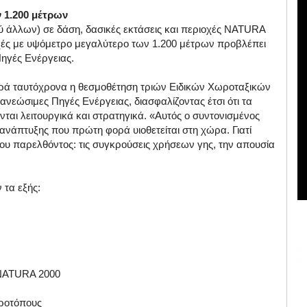
 1.200 μέτρων
άλλων) σε δάση, δασικές εκτάσεις και περιοχές NATURA
οχές με υψόμετρο μεγαλύτερο των 1.200 μέτρων προβλέπει
Πηγές Ενέργειας.
ά ταυτόχρονα η θεσμοθέτηση τριών Ειδικών Χωροταξικών
Ανανεώσιμες Πηγές Ενέργειας, διασφαλίζοντας έτσι ότι τα
ται λειτουργικά και στρατηγικά. «Αυτός ο συντονισμένος
ανάπτυξης που πρώτη φορά υιοθετείται στη χώρα. Γιατί
του παρελθόντος: τις συγκρούσεις χρήσεων γης, την απουσία
 τα εξής:
υ NATURA 2000
γροτόπους