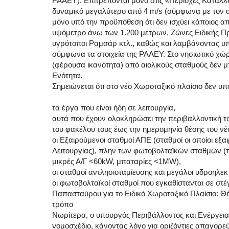
ΡΑΑΕΥ). Επιτρέπονται μόνο στις «Περιοχές Καταλλη
δυναμικό μεγαλύτερο από 4 m/s (σύμφωνα με τον αιο
μόνο υπό την προϋπόθεση ότι δεν ισχύει κάποιος α
υψόμετρο άνω των 1.200 μέτρων, Ζώνες Ειδικής Πρ
υγρότοποι Ραμσάρ κτλ., καθώς και λαμβάνοντας υπ
σύμφωνα τα στοιχεία της ΡΑΑΕΥ. Στο νησιωτικό χώ
(φέρουσα ικανότητα) από αιολικούς σταθμούς δεν μ
Ενότητα.
Σημειώνεται ότι στο νέο Χωροταξικό πλαίσιο δεν υπ
τα έργα που είναι ήδη σε λειτουργία,
αυτά που έχουν ολοκληρώσει την περιβαλλοντική το
του φακέλου τους έως την ημερομηνία θέσης του ν
οι Εξαιρούμενοι σταθμοί ΑΠΕ (σταθμοί οι οποίοι 
Λειτουργίας), πλην των φωτοβολταϊκών σταθμών (
μικρές Α/Γ <60kW, μπαταρίες <1MW),
οι σταθμοί αντλησιοταμίευσης και μεγάλοι υδροηλε
οι φωτοβολταϊκοί σταθμοί που εγκαθίστανται σε στέγ
Παπασταύρου για το Ειδικό Χωροταξικό Πλαίσιο: 
τρόπο
Νωρίτερα, ο υπουργός Περιβάλλοντος και Ενέργεια
νομοσχέδιο, κάνοντας λόγο για οριζόντιες απαγορεύ