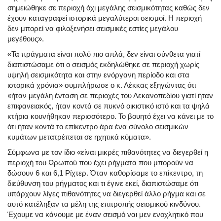
σημειώθηκε σε περιοχή όχι μεγάλης σεισμικότητας καθώς δεν
έχουν καταγραφεί ιστορικά μεγαλύτεροι σεισμοί. Η περιοχή
δεν μπορεί να φιλοξενήσει σεισμικές εστίες μεγάλου
μεγέθους».
«Τα πράγματα είναι πολύ πιο απλά, δεν είναι σύνθετα γιατί
διαπιστώσαμε ότι ο σεισμός εκδηλώθηκε σε περιοχή χωρίς
υψηλή σεισμικότητα και στην ενόργανη περίοδο και στα
ιστορικά χρόνια» συμπλήρωσε ο κ. Λέκκας εξηγώντας ότι
«ήταν μεγάλη ένταση σε περιοχές του Λεκανοπεδίου γιατί ήταν
επιφανειακός, ήταν κοντά σε πυκνό οικιστικό ιστό και τα ψηλά
κτήρια κουνήθηκαν περισσότερο. Το βουητό έχει να κάνει με το
ότι ήταν κοντά το επίκεντρο άρα ένα σύνολο σεισμικών
κυμάτων μετατρέπεται σε ηχητικά κύματα».
Σύμφωνα με τον ίδιο «είναι μικρές πιθανότητες να διεγερθεί η
περιοχή του
Ωρωπού
που έχει ρήγματα που μπορούν να
δώσουν 6 και 6,1 Ρίχτερ. Όταν καθορίσαμε το επίκεντρο, τη
διεύθυνση του ρήγματος και τι έγινε εκεί, διαπιστώσαμε ότι
υπάρχουν λίγες πιθανότητες να διεγερθεί άλλο ρήγμα και σε
αυτό κατέληξαν τα μέλη της επιτροπής σεισμικού κινδύνου.
Έχουμε να κάνουμε με έναν σεισμό ναι μεν ενοχλητικό που