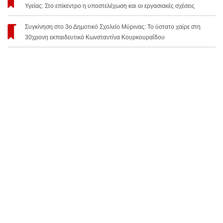
Υγείας: Στο επίκεντρο η υποστελέχωση και οι εργασιακές σχέσεις
Συγκίνηση στο 3ο Δημοτικό Σχολείο Μύρινας: Το ύστατο χαίρε στη
30χρονη εκπαιδευτικό Κωνσταντίνα Κουρκουραΐδου