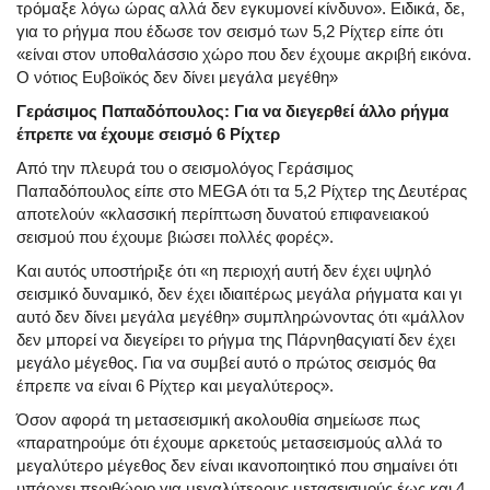
τρόμαξε λόγω ώρας αλλά δεν εγκυμονεί κίνδυνο». Ειδικά, δε,
για το ρήγμα που έδωσε τον σεισμό των 5,2 Ρίχτερ είπε ότι
«είναι στον υποθαλάσσιο χώρο που δεν έχουμε ακριβή εικόνα.
Ο νότιος Ευβοϊκός δεν δίνει μεγάλα μεγέθη»
Γεράσιμος Παπαδόπουλος: Για να διεγερθεί άλλο ρήγμα
έπρεπε να έχουμε σεισμό 6 Ρίχτερ
Από την πλευρά του ο σεισμολόγος
Γεράσιμος
Παπαδόπουλος
είπε στο MEGA ότι τα 5,2 Ρίχτερ της Δευτέρας
αποτελούν «κλασσική περίπτωση δυνατού επιφανειακού
σεισμού που έχουμε βιώσει πολλές φορές».
Και αυτός υποστήριξε ότι «η περιοχή αυτή δεν έχει υψηλό
σεισμικό δυναμικό, δεν έχει ιδιαιτέρως μεγάλα ρήγματα και γι
αυτό δεν δίνει μεγάλα μεγέθη» συμπληρώνοντας ότι «μάλλον
δεν μπορεί να διεγείρει
το ρήγμα της Πάρνηθας
γιατί δεν έχει
μεγάλο μέγεθος. Για να συμβεί αυτό ο πρώτος σεισμός θα
έπρεπε να είναι 6 Ρίχτερ και μεγαλύτερος».
Όσον αφορά τη μετασεισμική ακολουθία σημείωσε πως
«παρατηρούμε ότι έχουμε αρκετούς μετασεισμούς αλλά το
μεγαλύτερο μέγεθος δεν είναι ικανοποιητικό που σημαίνει ότι
υπάρχει περιθώριο για μεγαλύτερους μετασεισμούς έως και 4