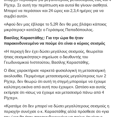
Ρίχτερ. Σε αυτή την περίπτωση και αυτοί θα γίνουν αισθητοί.
Μπορεί να περάσουν και 24 ώρες και 2,3,4 ημέρες για να
συμβεί αυτό».
«Αφού δεν μας έβλαψε το 5,2R δεν θα μας βλάψει κάποιος
μικρότερος» κατέληξε ο Γεράσιμος Παπαδόπουλος.
Βασίλης Καραστάθης: Για την ώρα θα ήταν
παρακινδυνευμένο να πούμε ότι είναι ο κύριος σεισμός
«Η περιοχή δεν έχει δώσει μεγάλους σεισμούς, θεωρείται
ήπιας σεισμικότητας» σημείωσε ο διευθυντής του
Γεωδυναμικού Ινστιτούτου, Βασίλης Καραστάθης.
Ο ίδιος χαρακτήρισε «αρκετά φυσιολογική τη μετασεισμική
ακολουθία. Περιμέναμε μετασεισμούς μεγαλύτερους των 2
Ρίχτερ, δεν θεωρώ ότι αυτή τη στιγμή μπορούμε να έχουμε
καλύτερη εικόνα από αυτή που έχουμε». Ωστόσο και αυτός
εκτίμησε ότι «ίσως να έχουμε και μετασεισμό πάνω από 4
Ρίχτερ».
«Κρατάμε ότι δεν μπορεί να δώσει μεγαλύτερους σεισμούς η
περιοχή» συνέχισε ο κ. Καραστάθης αλλά πρόσθεσε ότι «για
την ώρα θα ήταν παρακινδυνευμένο να πούμε ότι είναι ο