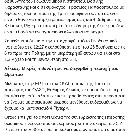
διευθυντής του Γεωδυναμικού Ινστιτούτου,
Βασίλης
Καραστάθης
και ο σεισμολόγος Γεράσιμος Παπαδόπουλος με
δηλώσεις τους το πρωί της Τρίτης συμφώνησαν ότι αφενός
είναι πιθανό να υπάρξει μετασεισμός έως και 4 βαθμούς της
Κλίμακας Ρίχτερ και αφετέρου ότι η δόνηση της Δευτέρας δεν
είναι πιθανό να ενεργοποιήσει άλλο κοντινό ρήγμα.
Σημειώνεται ότι μετά την καταγραφή από το Γεωδυναμικό
Ινστιτούτο στις 12:27 ακολούθησαν περίπου 25 δονήσεις ως τις
6 το πρωί της Τρίτης, με τη μικρότερη εξ αυτών να είναι στα
1,3 Ρίχτερ και τη μεγαλύτερη στα 2,8.
Λέκκας: Μικρές πιθανότητες να διεγερθεί η περιοχή του
Ωρωπού
Μιλώντας στην ΕΡΤ και τον ΣΚΑΪ το πρωί της Τρίτης ο
πρόεδρος του ΟΑΣΠ,
Ευθύμιος Λέκκας
, εκτίμησε ότι «η μέρα
θα πάει αρκετά καλά πιστεύω» προσθέτοντας ότι «πιθανότατα
να έχουμε μετασεισμούς μικρούς μεγέθους, ενδεχομένως να
έχουμε και μετασεισμό 4 Ρίχτερ».
Όπως είπε για το αποτέλεσμα της συνεδρίασης της επιτροπής
σεισμικού κινδύνου που συνεδρίασε μετά τον σεισμό των 5,2
Ρίχτερ στην Εύβοια, είπε ότι «όλοι συμφωνήσαμε ότι ο σεισμός