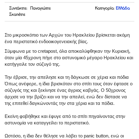
Συντάκτης: Παναγιώτης
Κατηγορία:
Ελλάδα
Σκαπέτης
Στο μικροσκόπιο των Αρχών του Ηρακλείου βρίσκεται ακόμη
ένα περιστατικό ενδοοικογενειακής βίας.
Σύμφωνα με το cretapost, όλα αποκαλύφθηκαν την Κυριακή,
όταν μία 45χρονη πήγε στο αστυνομικό μέγαρο Ηρακλείου και
κατήγγειλε τον σύζυγό της.
Την έβρισε, την απείλησε και τη δάγκωσε σε χέρια και πόδια
Όπως ανέφερε, η ίδια βρισκόταν στο σπίτι τους όταν έφτασε ο
σύζυγός της και ξεκίνησε ένας άγριος καβγάς. Ο 50χρονος
άρχισε να την βρίζει και να την απειλεί, ενώ δεν δίστασε να
της επιτεθεί δαγκώνοντάς την στα χέρια και τα πόδια.
Εκείνη φοβήθηκε και έφυγε από το σπίτι πηγαίνοντας στην
αστυνομία να καταγγείλει το περιστατικό.
Ωστόσο, η ίδια δεν θέλησε να λάβει το panic button, ενώ οι