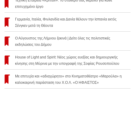
Τεχνική Εταιρεία «Κρίτων»: Το σταθερό σας θεμέλιο για κάθε
επιτυχημένο έργο
Γερμανία, Ιταλία, Φινλανδία και Δανία θέλουν την Ισπανία εκτός
Σένγκεν μετά τη Θέουτα
Ο Αύγουστος της Λήμνου ξεκινά | Δείτε όλες τις πολιτιστικές
εκδηλώσεις του Δήμου
House of Light and Spirit: Νέος χώρος ευεξίας και δημιουργικής
κίνησης στη Μύρινα με την υπογραφή της Σοφίας Ρουσοπούλου
Με επιτυχία και «αδιαχώρητο» στο Κινηματοθέατρο «Μαρούλα» η
καλοκαιρινή παράσταση του Χ.Ο.Λ. «Ο ΗΦΑΙΣΤΟΣ»