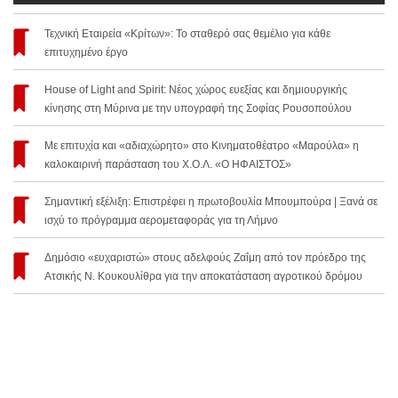
Τεχνική Εταιρεία «Κρίτων»: Το σταθερό σας θεμέλιο για κάθε
επιτυχημένο έργο
House of Light and Spirit: Νέος χώρος ευεξίας και δημιουργικής
κίνησης στη Μύρινα με την υπογραφή της Σοφίας Ρουσοπούλου
Με επιτυχία και «αδιαχώρητο» στο Κινηματοθέατρο «Μαρούλα» η
καλοκαιρινή παράσταση του Χ.Ο.Λ. «Ο ΗΦΑΙΣΤΟΣ»
Σημαντική εξέλιξη: Επιστρέφει η πρωτοβουλία Μπουμπούρα | Ξανά σε
ισχύ το πρόγραμμα αερομεταφοράς για τη Λήμνο
Δημόσιο «ευχαριστώ» στους αδελφούς Ζαΐμη από τον πρόεδρο της
Ατσικής Ν. Κουκουλίθρα για την αποκατάσταση αγροτικού δρόμου