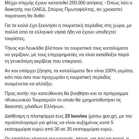
Μέχρι στιγμής έχουν κατατεθεί 250.000 αιτήσεις - Όπως λέει ο
διοικητής του ΟΑΕΔ, Σπύρος Πρωτοψάλτης, αν χρειαστεί
παράταση θα δοθεί
Για τα καλά έχει ξεκινήσει η τουριστική περίοδος στη χώρα, με
πολλά από τα ελληνικά νησιά ήδη να έχουν υποδεχτεί
τουρίστες.
Τήνος και Λευκάδα βλέπουν τα τουριστικά τους καταλύματα
να γεμίζουν, με τους επιχειρηματίες να είναι αισιόδοξοι παρά
τη γενικότερη ακρίβεια που επικρατεί.
Αν και υπάρχει ζήτηση, τα καταλύματα δεν είναι 100% γεμάτα,
κάτι που όσο που προχωράει η τουριστική περίοδος
αναμένεται να αλλάξει.
Προς αυτήν την κατεύθυνση θα βοηθήσει και το πρόγραμμα
«Κοινωνικού Τουρισμού» το οποίο θα χρηματοδοτήσει τις
διακοπές χιλιάδων Ελλήνων.
Διαθέσιμη η πλατφόρμα έως
23 Ιουνίου
(μέσω gov.gr), με τον
προϋπολογισμό για φέτος να είναι αυξημένος κατά 5
εκατομμύρια ευρώ από 30 σε 35 εκατομμύρια ευρώ.
Ως επιπλέον κίνητρα συμμετοχής, πέρσι, για πρώτη φορά, η