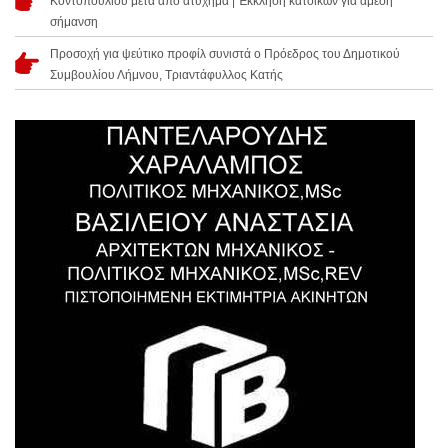
Κοντοπουλίου μετά από ατύχημα | Έκκληση κατοίκων για άμεση
σήμανση
Προσοχή για ψεύτικο προφίλ συνιστά ο Πρόεδρος του Δημοτικού
Συμβουλίου Λήμνου, Τριαντάφυλλος Κατής