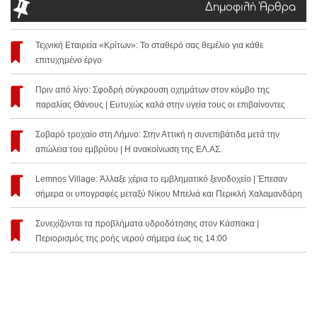
Δημοφιλή Άρθρα
Τεχνική Εταιρεία «Κρίτων»: Το σταθερό σας θεμέλιο για κάθε
επιτυχημένο έργο
Πριν από λίγο: Σφοδρή σύγκρουση οχημάτων στον κόμβο της
παραλίας Θάνους | Ευτυχώς καλά στην υγεία τους οι επιβαίνοντες
Σοβαρό τροχαίο στη Λήμνο: Στην Αττική η συνεπιβάτιδα μετά την
απώλεια του εμβρύου | Η ανακοίνωση της ΕΛ.ΑΣ.
Lemnos Village: Άλλαξε χέρια το εμβληματικό ξενοδοχείο | Έπεσαν
σήμερα οι υπογραφές μεταξύ Νίκου Μπελιά και Περικλή Χαλαμανδάρη
Συνεχίζονται τα προβλήματα υδροδότησης στον Κάσπακα |
Περιορισμός της ροής νερού σήμερα έως τις 14:00