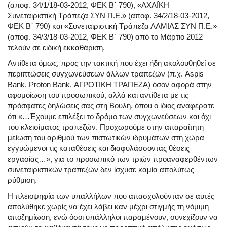
(αποφ. 34/1/18-03-2012, ΦΕΚ Β΄ 790), «ΑΧΑΪΚΗ
Συνεταιριστική Τράπεζα ΣΥΝ Π.Ε.» (αποφ. 34/2/18-03-2012,
ΦΕΚ Β΄ 790) και «Συνεταιριστική Τράπεζα ΛΑΜΙΑΣ ΣΥΝ Π.Ε.»
(αποφ. 34/3/18-03-2012, ΦΕΚ Β΄ 790) από το Μάρτιο 2012
τελούν σε ειδική εκκαθάριση.
Αντίθετα όμως, προς την τακτική που έχει ήδη ακολουθηθεί σε
περιπτώσεις συγχωνεύσεων άλλων τραπεζών (π.χ. Aspis
Bank, Proton Bank, ΑΓΡΟΤΙΚΗ ΤΡΑΠΕΖΑ) όσον αφορά στην
αφομοίωση του προσωπικού, αλλά και αντίθετα με τις
πρόσφατες δηλώσεις σας στη Βουλή, όπου ο ίδιος αναφέρατε
ότι «…Έχουμε επιλέξει το δρόμο των συγχωνεύσεων και όχι
του κλεισίματος τραπεζών. Προχωρούμε στην απαραίτητη
μείωση του αριθμού των πιστωτικών ιδρυμάτων στη χώρα
εγγυώμενοι τις καταθέσεις και διαφυλάσσοντας θέσεις
εργασίας…», για το προσωπικό των τριών προαναφερθέντων
συνεταιριστικών τραπεζών δεν ίσχυσε καμία απολύτως
ρύθμιση.
Η πλειοψηφία των υπαλλήλων που απασχολούνταν σε αυτές
απολύθηκε χωρίς να έχει λάβει καν μέχρι στιγμής τη νόμιμη
αποζημίωση, ενώ όσοι υπάλληλοι παραμένουν, συνεχίζουν να