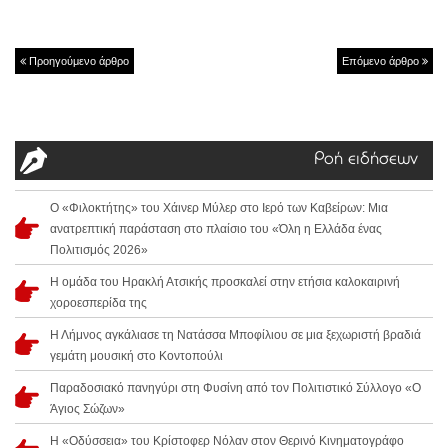
Προηγούμενο άρθρο
Επόμενο άρθρο
Ροή ειδήσεων
Ο «Φιλοκτήτης» του Χάινερ Μύλερ στο Ιερό των Καβείρων: Μια
ανατρεπτική παράσταση στο πλαίσιο του «Όλη η Ελλάδα ένας
Πολιτισμός 2026»
Η ομάδα του Ηρακλή Ατσικής προσκαλεί στην ετήσια καλοκαιρινή
χοροεσπερίδα της
Η Λήμνος αγκάλιασε τη Νατάσσα Μποφίλιου σε μια ξεχωριστή βραδιά
γεμάτη μουσική στο Κοντοπούλι
Παραδοσιακό πανηγύρι στη Φυσίνη από τον Πολιτιστικό Σύλλογο «Ο
Άγιος Σώζων»
Η «Οδύσσεια» του Κρίστοφερ Νόλαν στον Θερινό Κινηματογράφο