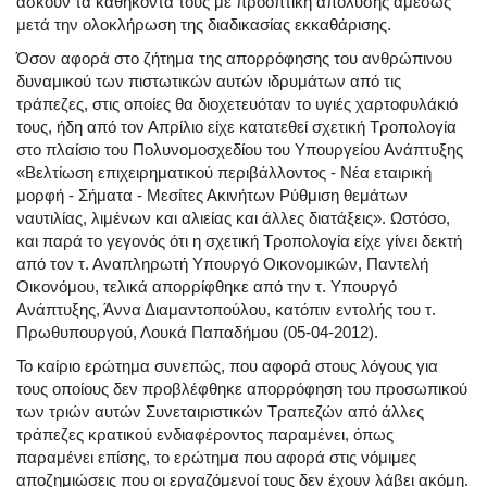
ασκούν τα καθήκοντά τους με προοπτική απόλυσης αμέσως
μετά την ολοκλήρωση της διαδικασίας εκκαθάρισης.
Όσον αφορά στο ζήτημα της απορρόφησης του ανθρώπινου
δυναμικού των πιστωτικών αυτών ιδρυμάτων από τις
τράπεζες, στις οποίες θα διοχετευόταν το υγιές χαρτοφυλάκιό
τους, ήδη από τον Απρίλιο είχε κατατεθεί σχετική Τροπολογία
στο πλαίσιο του Πολυνομοσχεδίου του Υπουργείου Ανάπτυξης
«Βελτίωση επιχειρηματικού περιβάλλοντος - Νέα εταιρική
μορφή - Σήματα - Μεσίτες Ακινήτων Ρύθμιση θεμάτων
ναυτιλίας, λιμένων και αλιείας και άλλες διατάξεις». Ωστόσο,
και παρά το γεγονός ότι η σχετική Τροπολογία είχε γίνει δεκτή
από τον τ. Αναπληρωτή Υπουργό Οικονομικών, Παντελή
Οικονόμου, τελικά απορρίφθηκε από την τ. Υπουργό
Ανάπτυξης, Άννα Διαμαντοπούλου, κατόπιν εντολής του τ.
Πρωθυπουργού, Λουκά Παπαδήμου (05-04-2012).
Το καίριο ερώτημα συνεπώς, που αφορά στους λόγους για
τους οποίους δεν προβλέφθηκε απορρόφηση του προσωπικού
των τριών αυτών Συνεταιριστικών Τραπεζών από άλλες
τράπεζες κρατικού ενδιαφέροντος παραμένει, όπως
παραμένει επίσης, το ερώτημα που αφορά στις νόμιμες
αποζημιώσεις που οι εργαζόμενοί τους δεν έχουν λάβει ακόμη.