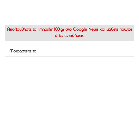
Ακολουθήστε το
limnosfm100.gr στο Google News
και μάθετε πρώτοι
όλες τις ειδήσεις.
Μοιραστείτε το