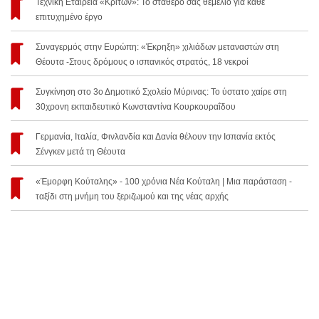
Τεχνική Εταιρεία «Κρίτων»: Το σταθερό σας θεμέλιο για κάθε
επιτυχημένο έργο
Συναγερμός στην Ευρώπη: «Έκρηξη» χιλιάδων μεταναστών στη
Θέουτα -Στους δρόμους ο ισπανικός στρατός, 18 νεκροί
Συγκίνηση στο 3ο Δημοτικό Σχολείο Μύρινας: Το ύστατο χαίρε στη
30χρονη εκπαιδευτικό Κωνσταντίνα Κουρκουραΐδου
Γερμανία, Ιταλία, Φινλανδία και Δανία θέλουν την Ισπανία εκτός
Σένγκεν μετά τη Θέουτα
«Έμορφη Κούταλης» - 100 χρόνια Νέα Κούταλη | Μια παράσταση -
ταξίδι στη μνήμη του ξεριζωμού και της νέας αρχής