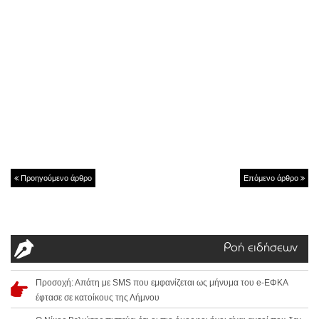
Προηγούμενο άρθρο
Επόμενο άρθρο
Ροή ειδήσεων
Προσοχή: Απάτη με SMS που εμφανίζεται ως μήνυμα του e-ΕΦΚΑ
έφτασε σε κατοίκους της Λήμνου