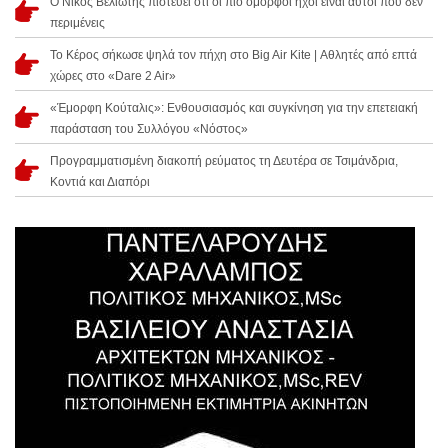
Ο Νίκος Βελιώτης πιστεύει ότι οι πιο όμορφοι ήχοι είναι αυτοί που δεν
περιμένεις
Το Κέρος σήκωσε ψηλά τον πήχη στο Big Air Kite | Αθλητές από επτά
χώρες στο «Dare 2 Air»
«Έμορφη Κούταλις»: Ενθουσιασμός και συγκίνηση για την επετειακή
παράσταση του Συλλόγου «Νόστος»
Προγραμματισμένη διακοπή ρεύματος τη Δευτέρα σε Τσιμάνδρια,
Κοντιά και Διαπόρι