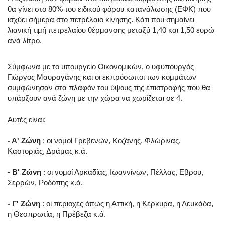
θα γίνει στο 80% του ειδικού φόρου κατανάλωσης (ΕΦΚ) που
ισχύει σήμερα στο πετρέλαιο κίνησης. Κάτι που σημαίνει
λιανική τιμή πετρελαίου θέρμανσης μεταξύ 1,40 και 1,50 ευρώ
ανά λίτρο.
Σύμφωνα με το υπουργείο Οικονομικών, ο υφυπουργός
Γιώργος Μαυραγάνης και οι εκπρόσωποι των κομμάτων
συμφώνησαν στα πλαφόν του ύψους της επιστροφής που θα
υπάρξουν ανά ζώνη με την χώρα να χωρίζεται σε 4.
Αυτές είναι:
- Α' Zώνη
: οι νομοί Γρεβενών, Κοζάνης, Φλώρινας,
Καστοριάς, Δράμας κ.ά.
- Β' Zώνη
: οι νομοί Αρκαδίας, Ιωαννίνων, Πέλλας, Εβρου,
Σερρών, Ροδόπης κ.ά.
- Γ' Zώνη
: οι περιοχές όπως η Αττική, η Κέρκυρα, η Λευκάδα,
η Θεσπρωτία, η Πρέβεζα κ.ά.