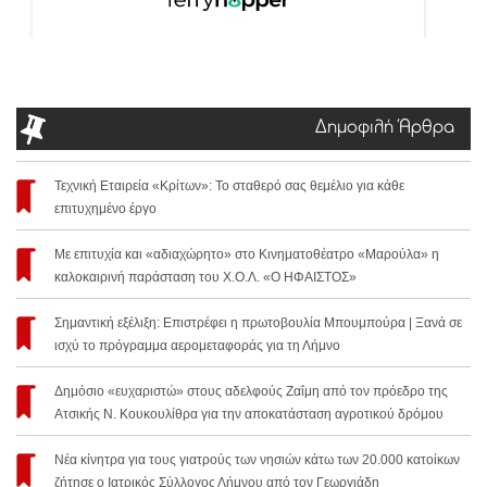
Δημοφιλή Άρθρα
Τεχνική Εταιρεία «Κρίτων»: Το σταθερό σας θεμέλιο για κάθε
επιτυχημένο έργο
Με επιτυχία και «αδιαχώρητο» στο Κινηματοθέατρο «Μαρούλα» η
καλοκαιρινή παράσταση του Χ.Ο.Λ. «Ο ΗΦΑΙΣΤΟΣ»
Σημαντική εξέλιξη: Επιστρέφει η πρωτοβουλία Μπουμπούρα | Ξανά σε
ισχύ το πρόγραμμα αερομεταφοράς για τη Λήμνο
Δημόσιο «ευχαριστώ» στους αδελφούς Ζαΐμη από τον πρόεδρο της
Ατσικής Ν. Κουκουλίθρα για την αποκατάσταση αγροτικού δρόμου
Νέα κίνητρα για τους γιατρούς των νησιών κάτω των 20.000 κατοίκων
ζήτησε ο Ιατρικός Σύλλογος Λήμνου από τον Γεωργιάδη