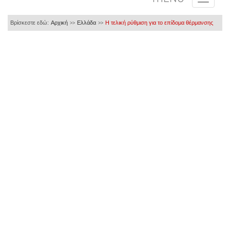
Βρίσκεστε εδώ:
Αρχική
Ελλάδα
Η τελική ρύθμιση για το επίδομα θέρμανσης
>>
>>