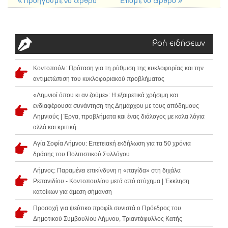
Προηγούμενο άρθρο
Επόμενο άρθρο
Ροή ειδήσεων
Κοντοπούλι: Πρόταση για τη ρύθμιση της κυκλοφορίας και την
αντιμετώπιση του κυκλοφοριακού προβλήματος
«Λημνιοί όπου κι αν ζούμε»: Η εξαιρετικά χρήσιμη και
ενδιαφέρουσα συνάντηση της Δημάρχου με τους απόδημους
Λημνιούς | Έργα, προβλήματα και ένας διάλογος με καλα λόγια
αλλά και κριτική
Αγία Σοφία Λήμνου: Επετειακή εκδήλωση για τα 50 χρόνια
δράσης του Πολιτιστικού Συλλόγου
Λήμνος: Παραμένει επικίνδυνη η «παγίδα» στη διχάλα
Ρεπανιδίου - Κοντοπουλίου μετά από ατύχημα | Έκκληση
κατοίκων για άμεση σήμανση
Προσοχή για ψεύτικο προφίλ συνιστά ο Πρόεδρος του
Δημοτικού Συμβουλίου Λήμνου, Τριαντάφυλλος Κατής