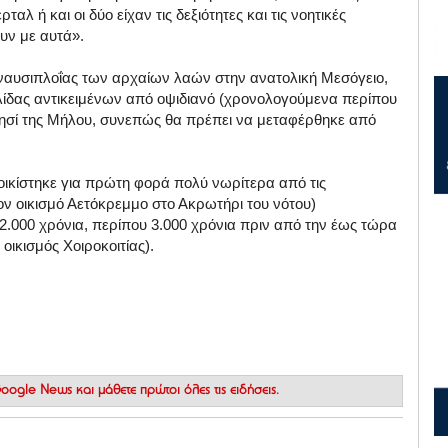
αλ ή και οι δύο είχαν τις δεξιότητες και τις νοητικές
υν με αυτά».
ς ναυσιπλοΐας των αρχαίων λαών στην ανατολική Μεσόγειο,
λίδας αντικειμένων από οψιδιανό (χρονολογούμενα περίπου
 νησί της Μήλου, συνεπώς θα πρέπει να μεταφέρθηκε από
αποικίστηκε για πρώτη φορά πολύ νωρίτερα από τις
ν οικισμό Αετόκρεμμο στο Ακρωτήρι του νότου)
000 χρόνια, περίπου 3.000 χρόνια πριν από την έως τώρα
οικισμός Χοιροκοιτίας).
 Google News
και μάθετε πρώτοι όλες τις ειδήσεις.