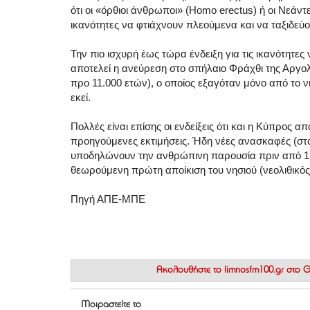
ότι οι «όρθιοι άνθρωποι» (Homo erectus) ή οι Νεάντερτ
ικανότητες να φτιάχνουν πλεούμενα και να ταξιδεύο
Την πιο ισχυρή έως τώρα ένδειξη για τις ικανότητε
αποτελεί η ανεύρεση στο σπήλαιο Φράχθι της Αργο
προ 11.000 ετών), ο οποίος εξαγόταν μόνο από το
εκεί.
Πολλές είναι επίσης οι ενδείξεις ότι και η Κύπρος 
προηγούμενες εκτιμήσεις. Ήδη νέες ανασκαφές (στο
υποδηλώνουν την ανθρώπινη παρουσία πριν από 12.
θεωρούμενη πρώτη αποίκιση του νησιού (νεολιθικός 
Πηγή ΑΠΕ-ΜΠΕ
Ακολουθήστε το
limnosfm100.gr στο
Μοιραστείτε το