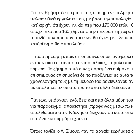
Για την Κρήτη ειδικότερα, όπως επισημαίνει ο Αμ
παλαιολιθικά εργαλεία που, με βάση την τυπολογία
κατ' αρχήν ότι έχουν ηλικία περίπου 170.000 ετών. 
απέχει περίπου 160 χλμ. από την ηπειρωτική χώρα)
το ταξίδι των πρώτων αποίκων θα έγινε με πλεούμεν
κατόρθωμα θα αποτελούσε.
Η τόσο πρόωρη αποίκιση σημαίνει, όπως αναφέρει ο Α
εντυπωσιακές ικανότητες ναυσιπλοΐας, παρόλο που
sapiens. Το ζήτημα αυτό όμως παραμένει επίμαχο μ
επιστήμονας επισημαίνει ότι το πρόβλημα με αυτά τ
χρονολόγησή τους με τη μέθοδο του ραδιενεργού άνθ
με απολύτως αξιόπιστο τρόπο από άλλα δεδομένα
Πάντως, υπάρχουν ενδείξεις και από άλλα μέρη του
για παράδειγμα, αποικίστηκε (προφανώς μέσω πλεο
απολιθώματα στην Ινδονησία δείχνουν ότι κάποιοι έ
από ένα εκατομμύριο χρόνια!
Όπως τονίζει ο Α. Σίμονς, «αν τα αρχαία ευρήματα