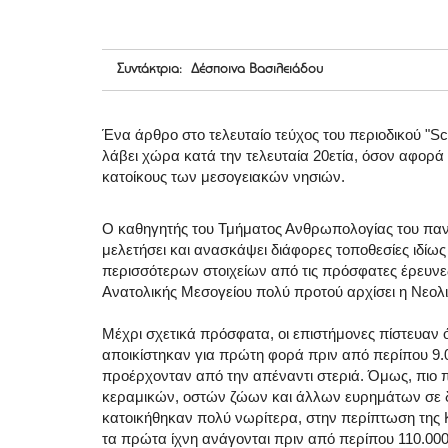
Συντάκτρια: Δέσποινα Βασιλειάδου
Ένα άρθρο στο τελευταίο τεύχος του περιοδικού "Sc
λάβει χώρα κατά την τελευταία 20ετία, όσον αφορά 
κατοίκους των μεσογειακών νησιών.
Ο καθηγητής του Τμήματος Ανθρωπολογίας του πανε
μελετήσει και ανασκάψει διάφορες τοποθεσίες ιδίως
περισσότερων στοιχείων από τις πρόσφατες έρευνες,
Ανατολικής Μεσογείου πολύ προτού αρχίσει η Νεολι
Μέχρι σχετικά πρόσφατα, οι επιστήμονες πίστευαν ό
αποικίστηκαν για πρώτη φορά πριν από περίπου 9.
προέρχονταν από την απέναντι στεριά. Όμως, πιο
κεραμικών, οστών ζώων και άλλων ευρημάτων σε δι
κατοικήθηκαν πολύ νωρίτερα, στην περίπτωση της Κ
τα πρώτα ίχνη ανάγονται πριν από περίπου 110.000