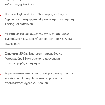
κάθε επιτυχημένο έργο
House of Light and Spirit: Νέος χώρος ευεξίας και
δημιουργικής κίνησης στη Μύρινα με την υπογραφή της
Σοφίας Ρουσοπούλου
Με επιτυχία και «αδιαχώρητο» στο Κινηματοθέατρο
«Μαρούλα» η καλοκαιρινή παράσταση του Χ.Ο.Λ. «Ο
ΗΦΑΙΣΤΟΣ»
Σημαντική εξέλιξη: Επιστρέφει η πρωτοβουλία
Μπουμπούρα | Ξανά σε ισχύ το πρόγραμμα
αερομεταφοράς για τη Λήμνο
Δημόσιο «ευχαριστώ» στους αδελφούς Ζαΐμη από τον
πρόεδρο της Ατσικής Ν. Κουκουλίθρα για την
αποκατάσταση αγροτικού δρόμου