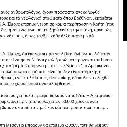
ερικανός ανθρωπολόγος, έχουν πρόσφατα ανακαλυφθεί
 τους και τα γεωλογικά στρώματα όπου βρέθηκαν, εκτιμάται
Ο Α. Σίμονς επισημαίνει ότι σε καμία περίπτωση η Κρήτη (που
 δεν ήταν ενωμένη με την ξηρά εκείνη την εποχή, συνεπώς
ο, κάτι που, όπως τονίζει, κάθε άλλο παρά μικρό
. Σίμονς, ότι εκείνοι οι προ-νεολιθικοί άνθρωποι διέθεταν
 μπορεί να ήσαν Νεάντερταλ ή πρώιμοι πρόγονοι του homo
έχρι σήμερα. Σύμφωνα με το "Live Science", o Αμερικανός
α πολύ παλαιά ευρήματα είναι ότι δεν είναι ασφαλής η
ρακα, ενώ η ηλικία τους είναι επίσης δύσκολο να εξαχθεί
, όπως ο χώρος όπου ανακαλύφθηκαν.
 κόσμου για πολύ πρώιμα θαλασσινά ταξίδια. Η Αυστραλία,
ύμενων) πριν από τουλάχιστον 50.000 χρόνια, ενώ
φθασαν σε αυτά τα νησιά -με κάποιο τρόπο- ίσως και πριν
 στη Μεσόγειο μπορούν να επιβεβαιωθούν, τότε θα δείξουν