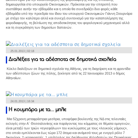
δημιουργείται στο υπουργείο Οικονομικών. Πρόκειται για την επιτροπή που
συστάθηκε αυτήν την εβδομάδα και η οποία θα συνεδριάζει δυο φορές κάθε
εβδομάδα υπό την προεδρία του ίδιου του υπουργού Οικονομικών Γιάννη Στουρνάρα
με στόχο τον καλύτερο αλλά και συνεχή συντονισμό για την καταπολέμηση της
φοροδιαφυγής, τη βελτίωση της αποδοτικότητας του φορολογικού μηχανισμού αλλά
και τη συγκράτηση των δημοσίων δαπανών.
25.01.2013 | 02:18
Διαλέξεις για τα αδέσποτα σε δημοτικά σχολεία
Κύκλο διαλέξεων σε δημοτικά σχολεία της Αθήνας, για τη διαχείριση και τη φροντίδα
των αδέσποτων ζώων της πόλης, ξεκίνησε από τις 22 Ιανουαρίου 2013 ο δήμος
Αθηναίων.
24.01.2013 | 16:34
Η κουμπάρα με τα... μπλε
Μια 52χρονη μεταφράστρια-μεσίτρια, υποψήφια βουλευτής της ΝΔ στις τελευταίες
εκλογές στην Α΄ Θεσσαλονίκης και παράγοντας του κόμματος σε θέματα ομογενών,
είναι μεταξύ των τριών «εγκεφάλων» του κυκλώματος με τους «λευκούς γάμους»,
στο οποίο εμπλέκονται έως τώρα 172 άτομα και ανάμεσά τους με ενεργό ρόλο 7
δικηγόροι, 2 μεταφραστές, 1 υπάλληλος της Διεύθυνσης Αλλοδαπών της Περιφέρειας