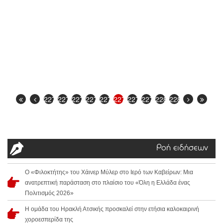
2272
2273
2274
2275
2276
2277
2278
2279
2280
2281
Ροή ειδήσεων
Ο «Φιλοκτήτης» του Χάινερ Μύλερ στο Ιερό των Καβείρων: Μια
ανατρεπτική παράσταση στο πλαίσιο του «Όλη η Ελλάδα ένας
Πολιτισμός 2026»
Η ομάδα του Ηρακλή Ατσικής προσκαλεί στην ετήσια καλοκαιρινή
χοροεσπερίδα της