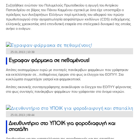
Συζητήθηκε ενώπιον του Πολυμελούς Πρωτοδικείου η αγωγή του Αντρίκου
Παπανδρέου σε βάρος του Πάνου Καμμένου σχετικά με όσα είχε υποστηρίξει ο
πρόεδρος των Ανεξαρτήτων Ελλήνων περί εμπλοκής του αδερφού του πρώην
πρωθυπουργού στην αγοραπωλησία ασφαλίστρων κινδύνων (CDS) ενδεχόμενης
ελληνικής χρεοκοπίας από επενδυτική εταιρεία στο στελεχιακό δυναμικό της οποίας
ανήκε ο ενάγων.
25.01.2013 | 10:39
Εγραφαν φάρμακα σε πεθαμένους!
Απάτες εκατομμύριων ευρώ με συνταγές πανάκριβων φαρμάκων που γράφτηκαν
και εκτελέστηκαν σε...πεθαμένους έφεραν στο φως οι έλεγχοι του ΕΟΠΥΥ. Στα
κυκλώματα συμμετείχαν γιατροί και φαρμακοποιοί.
Απάτες εικονικής συνταγογράφησης ανακάλυψαν οι έλεγχοι του ΕΟΠΥΥ φέρνοντας
στο φως συνταγές πανάκριβων φαρμάκων που γράφονταν στο όνομα νεκρών.
25.01.2013 | 09:44
Διευθυντήριο στο ΥΠΟΙΚ για φοροδιαφυγή και
σπατάλη
Διευθυντήριο για την καταπολέμηση της φοροδιαφυγής και της σπατάλης