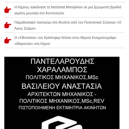
Η Λήμνος αγκάλιασε τη Νατάσσα Μποφίλιου σε μια ξεχωριστή βραδιά
γεμάτη μουσική στο Κοντοπούλι
Παραδοσιακό πανηγύρι στη Φυσίνη από τον Πολιτιστικό Σύλλογο «Ο
Άγιος Σώζων»
Η «Οδύσσεια» του Κρίστοφερ Νόλαν στον Θερινό Κινηματογράφο
«Μαρούλα» στη Λήμνο