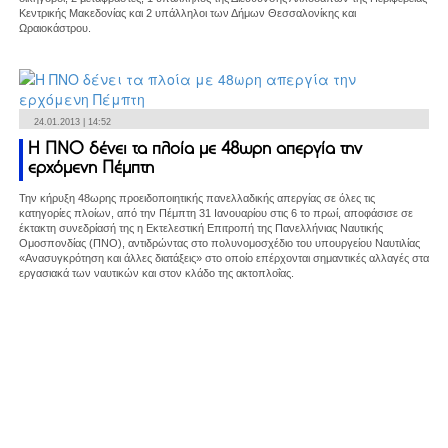
Κεντρικής Μακεδονίας και 2 υπάλληλοι των Δήμων Θεσσαλονίκης και
Ωραιοκάστρου.
24.01.2013 | 14:52
Η ΠΝΟ δένει τα πλοία με 48ωρη απεργία την
ερχόμενη Πέμπτη
Την κήρυξη 48ωρης προειδοποιητικής πανελλαδικής απεργίας σε όλες τις
κατηγορίες πλοίων, από την Πέμπτη 31 Ιανουαρίου στις 6 το πρωί, αποφάσισε σε
έκτακτη συνεδρίασή της η Εκτελεστική Επιτροπή της Πανελλήνιας Ναυτικής
Ομοσπονδίας (ΠΝΟ), αντιδρώντας στο πολυνομοσχέδιο του υπουργείου Ναυτιλίας
«Ανασυγκρότηση και άλλες διατάξεις» στο οποίο επέρχονται σημαντικές αλλαγές στα
εργασιακά των ναυτικών και στον κλάδο της ακτοπλοΐας.