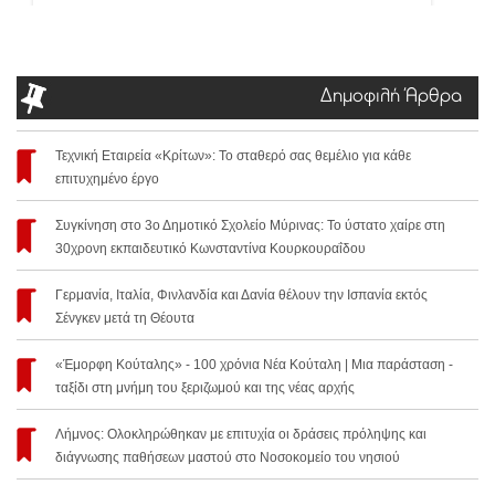
Δημοφιλή Άρθρα
Τεχνική Εταιρεία «Κρίτων»: Το σταθερό σας θεμέλιο για κάθε
επιτυχημένο έργο
Συγκίνηση στο 3ο Δημοτικό Σχολείο Μύρινας: Το ύστατο χαίρε στη
30χρονη εκπαιδευτικό Κωνσταντίνα Κουρκουραΐδου
Γερμανία, Ιταλία, Φινλανδία και Δανία θέλουν την Ισπανία εκτός
Σένγκεν μετά τη Θέουτα
«Έμορφη Κούταλης» - 100 χρόνια Νέα Κούταλη | Μια παράσταση -
ταξίδι στη μνήμη του ξεριζωμού και της νέας αρχής
Λήμνος: Ολοκληρώθηκαν με επιτυχία οι δράσεις πρόληψης και
διάγνωσης παθήσεων μαστού στο Νοσοκομείο του νησιού