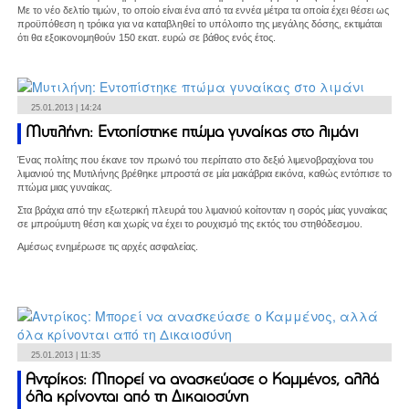
Με το νέο δελτίο τιμών, το οποίο είναι ένα από τα εννέα μέτρα τα οποία έχει θέσει ως
προϋπόθεση η τρόικα για να καταβληθεί το υπόλοιπo της μεγάλης δόσης, εκτιμάται
ότι θα εξοικονομηθούν 150 εκατ. ευρώ σε βάθος ενός έτος.
25.01.2013 | 14:24
Μυτιλήνη: Εντοπίστηκε πτώμα γυναίκας στο λιμάνι
Ένας πολίτης που έκανε τον πρωινό του περίπατο στο δεξιό λιμενοβραχίονα του
λιμανιού της Μυτιλήνης βρέθηκε μπροστά σε μία μακάβρια εικόνα, καθώς εντόπισε το
πτώμα μιας γυναίκας.
Στα βράχια από την εξωτερική πλευρά του λιμανιού κοίτονταν η σορός μίας γυναίκας
σε μπρούμυτη θέση και χωρίς να έχει το ρουχισμό της εκτός του στηθόδεσμου.
Αμέσως ενημέρωσε τις αρχές ασφαλείας.
25.01.2013 | 11:35
Αντρίκος: Μπορεί να ανασκεύασε ο Καμμένος, αλλά
όλα κρίνονται από τη Δικαιοσύνη