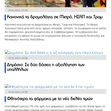
25.01.2013 | 23:45
Κανονικά τα δρομολόγια σε Μετρό, ΗΣΑΠ και Τραμ
Κανονικά εκτελούνται τα δρομολόγια σε Μετρό, Τραμ και Ηλεκτρικό. Το Μετρό
λειτουργεί ξανά μετά από οκτώ ημέρες απεργίας. Ωστόσο, τα λεωφορεία και τα τρόλεϊ
θα παραμείνουν ακινητοποιημένα όλο το Σαββατοκύριακο. «Η κυβέρνηση δεν
μπορούσε να αφήσει τη χώρα να εκτροχιαστεί» δήλωσε ο υπουργός Ανάπτυξης και
Μεταφορών Κωστής Χατζηδάκης.
25.01.2013 | 15:00
Δημόσιο: Σε δύο δόσεις η αξιολόγηση των
υπαλλήλων
25.01.2013 | 14:55
Φθηνότερα τα φάρμακα με το νέο δελτίο τιμών
Ισοσταθμική μείωση 7% στις τιμές των φαρμάκων, προβλέπει το νέο δελτίο τιμών το
οποίο ανακοινώθηκε σήμερα από τον αναπληρωτή υπουργό Υγείας Μάριο Σαλμά.