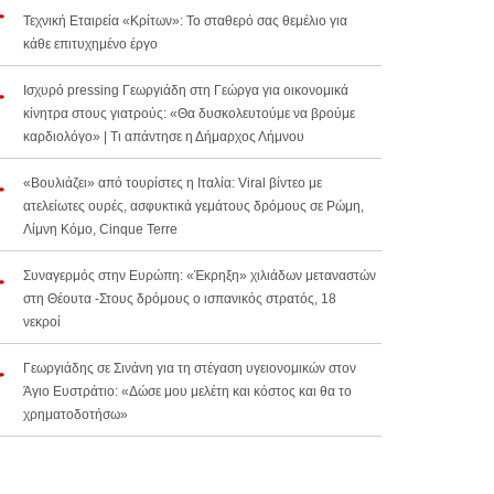
Τεχνική Εταιρεία «Κρίτων»: Το σταθερό σας θεμέλιο για
κάθε επιτυχημένο έργο
Ισχυρό pressing Γεωργιάδη στη Γεώργα για οικονομικά
κίνητρα στους γιατρούς: «Θα δυσκολευτούμε να βρούμε
καρδιολόγο» | Τι απάντησε η Δήμαρχος Λήμνου
«Βουλιάζει» από τουρίστες η Ιταλία: Viral βίντεο με
ατελείωτες ουρές, ασφυκτικά γεμάτους δρόμους σε Ρώμη,
Λίμνη Κόμο, Cinque Terre
Συναγερμός στην Ευρώπη: «Έκρηξη» χιλιάδων μεταναστών
στη Θέουτα -Στους δρόμους ο ισπανικός στρατός, 18
νεκροί
Γεωργιάδης σε Σινάνη για τη στέγαση υγειονομικών στον
Άγιο Ευστράτιο: «Δώσε μου μελέτη και κόστος και θα το
χρηματοδοτήσω»