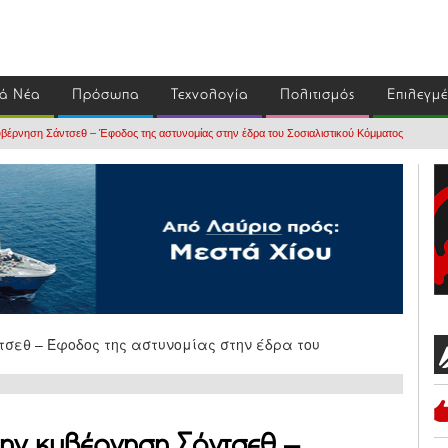
ά Νέα
Πρόσωπα
Τεχνολογία
Πολιτισμός
Επιλεγμ
υβέρνηση Σάντσεθ – Έφοδος της αστυνομίας στην έδρα του Σοσιαλιστικού Κόμματος
την κυβέρνηση Σάντσεθ –