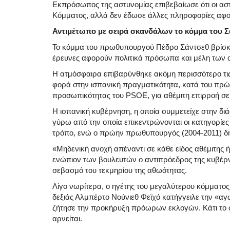
Εκπρόσωπος της αστυνομίας επιβεβαίωσε ότι οι αστ
Κόμματος, αλλά δεν έδωσε άλλες πληροφορίες αφού 
Αντιμέτωπο με σειρά σκανδάλων το κόμμα του Σ
Το κόμμα του πρωθυπουργού Πέδρο Σάντσεθ βρίσκε
έρευνες αφορούν πολιτικά πρόσωπα και μέλη των ο
Η ατμόσφαιρα επιβαρύνθηκε ακόμη περισσότερο τις 
φορά στην ισπανική πραγματικότητα, κατά του πρ
προσωπικότητας του PSOE, για αθέμιτη επιρροή σε
Η ισπανική κυβέρνηση, η οποία συμμετείχε στην διά
γύρω από την οποία επικεντρώνονται οι κατηγορίες 
τρόπο, ενώ ο πρώην πρωθυπουργός (2004-2011) δ
«Μηδενική ανοχή απέναντι σε κάθε είδος αθέμιτη
ενώπιον των βουλευτών ο αντιπρόεδρος της κυβέρ
σεβασμό του τεκμηρίου της αθωότητας.
Λίγο νωρίτερα, ο ηγέτης του μεγαλύτερου κόμματος 
δεξιάς Αλμπέρτο Νούνιεθ Φεϊχό κατήγγειλε την «αγ
ζήτησε την προκήρυξη πρόωρων εκλογών. Κάτι το 
αρνείται.