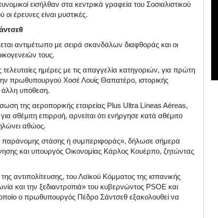
υνομικοί εισήλθαν στα κεντρικά γραφεία του Σοσιαλιστικού
οι έρευνες είναι μυστικές.
άντσεθ
ται αντιμέτωπο με σειρά σκανδάλων διαφθοράς και οι
ικογενειών τους.
τελευταίες ημέρες με τις απαγγελία κατηγοριών, για πρώτη
ώην πρωθυπουργού Χοσέ Λουίς Θαπατέρο, ιστορικής
 άλλη υπόθεση.
σωση της αεροπορικής εταιρείας Plus Ultra Líneas Aéreas,
για αθέμιτη επιρροή, αρνείται ότι ενήργησε κατά αθέμιτο
ηλώνει αθώος.
ς ή παράνομης στάσης ή συμπεριφοράς», δήλωσε σήμερα
νησης και υπουργός Οικονομίας Κάρλος Κουέρπο, ζητώντας
της αντιπολίτευσης, του Λαϊκού Κόμματος της ισπανικής
ωνία και την ξεδιαντροπιά» του κυβερνώντος PSOE και
οποίο ο πρωθυπουργός Πέδρο Σάντσεθ εξακολουθεί να