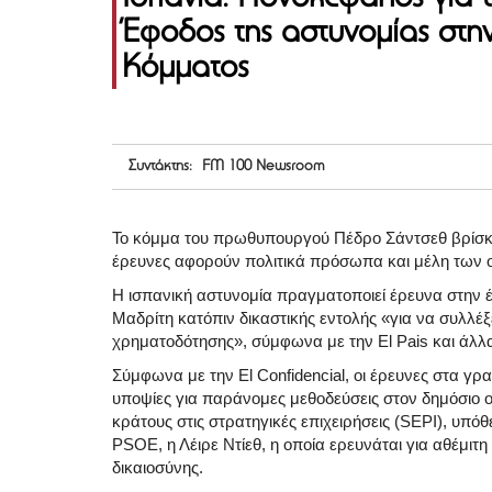
Έφοδος της αστυνομίας στην
Κόμματος
Συντάκτης: FM 100 Newsroom
Το κόμμα του πρωθυπουργού Πέδρο Σάντσεθ βρίσκε
έρευνες αφορούν πολιτικά πρόσωπα και μέλη των ο
Η ισπανική αστυνομία πραγματοποιεί έρευνα στην
Μαδρίτη κατόπιν δικαστικής εντολής «για να συλλέ
χρηματοδότησης», σύμφωνα με την⁠ El Pais και άλ
Σύμφωνα με την El Confidencial, οι έρευνες στα γρ
υποψίες για παράνομες μεθοδεύσεις στον δημόσιο ο
κράτους στις στρατηγικές επιχειρήσεις (SEPI), υπό
PSOE, η Λέιρε Ντίεθ, η οποία ερευνάται για αθέμι
δικαιοσύνης.