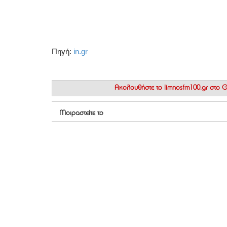
Πηγή:
in.gr
Ακολουθήστε το
limnosfm100.gr στο
Μοιραστείτε το